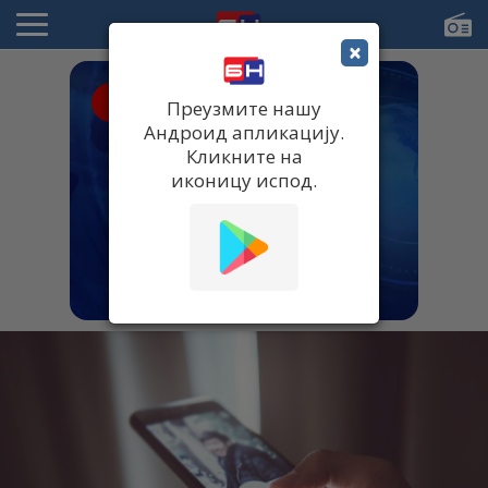
×
● UŽIVO
Преузмите нашу
Андроид апликацију.
Кликните на
иконицу испод.