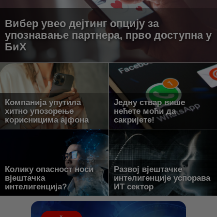
Вибер увео дејтинг опцију за
упознавање партнера, прво доступна у
БиХ
Компанија упутила
Једну ствар више
хитно упозорење
нећете моћи да
корисницима ајфона
сакријете!
Колику опасност носи
Развој вјештачке
вјештачка
интелигенције успорава
интелигенција?
ИТ сектор