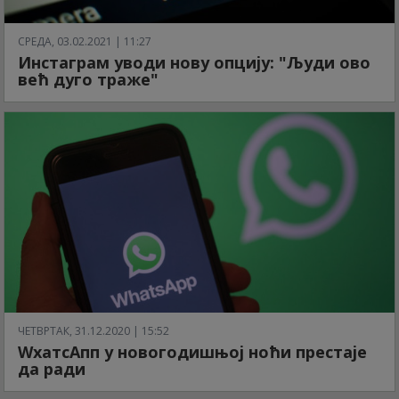
СРЕДА, 03.02.2021 | 11:27
Инстаграм уводи нову опцију: "Људи ово
већ дуго траже"
ЧЕТВРТАК, 31.12.2020 | 15:52
WхатсАпп у новогодишњој ноћи престаје
да ради