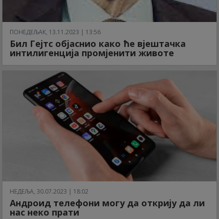
ПОНЕДЕЉАК, 13.11.2023 | 13:56
Бил Гејтс објаснио како ће вјештачка
интилигенција промјенити животе
НЕДЕЉА, 30.07.2023 | 18:02
Андроид телефони могу да открију да ли
нас неко прати