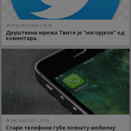
УТОРАК, 05.10.2021 | 07:38
Друштвена мрежа Твите је "изгорјела" од
коментара.
ПЕТАК, 10.09.2021 | 21:25
Стари телефони губе познату мобилну