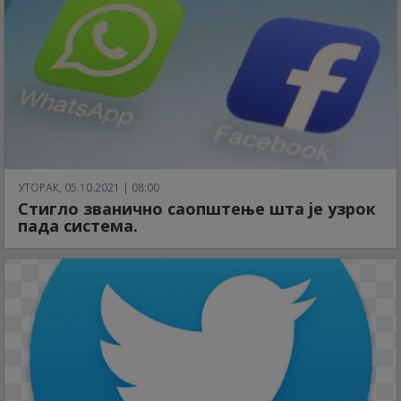
УТОРАК, 05.10.2021 | 08:00
Стигло званично саопштење шта је узрок
пада система.