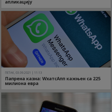
апликацију
ПЕТАК, 03.09.2021 | 11:13
Папрена казна: WхатсАпп кажњен са 225
милиона евра