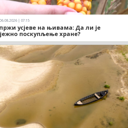
06.08.2026 | 07:15
пржи усјеве на њивама: Да ли је
јежно поскупљење хране?