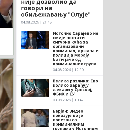
није дозволио да
говори на
обиљежавању "Олује"
04.08.2026 | 21:48
Источно Сарајево не
смије постати
сигурна кућа за
организовани
криминал, држава и
полиција морају
бити јаче од
криминалних група
04.08.2026 | 12:30
Велика разлика: Ево
колико зарађују
љекари у Српској,
ФБиХ и ЕУ
03.08.2026 | 10:47
Берјан: Видео
показује ко је
повезан са
криминалним
групама у Источном