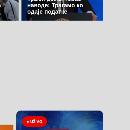
а
наводе: Трагамо ко
одаје податке
● UŽIVO