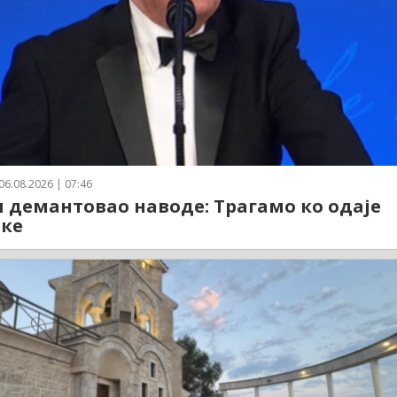
06.08.2026 | 07:46
 демантовао наводе: Трагамо ко одаје
ке