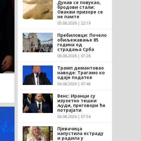
Дунав се повукао,
бродови стали:
Овакви призоре се
не памте
05.08.2026 | 22:19
Пребиловци: Почело
обиљежавање 85
година од
страдања Срба
06.08.2026 | 07:28
Трамп демантовао
наводе: Трагамо ко
одаје податке
06.08.2026 | 07:46
Венс: Иранци су
изузетно тешки
људи, преговори ће
потрајати
06.08.2026 | 07:54
Пјевачица
напустила естраду
и радила у