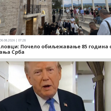
06.08.2026 | 07:28
ловци: Почело обиљежавање 85 година 
ања Срба