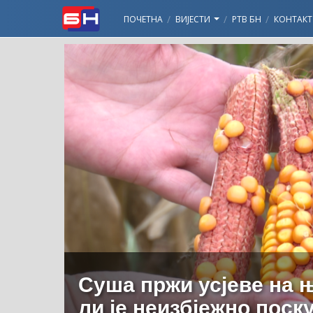
ПОЧЕТНА
ВИЈЕСТИ
РТВ БН
КОНТАКТ
Суша пржи усјеве на 
ли је неизбјежно пос