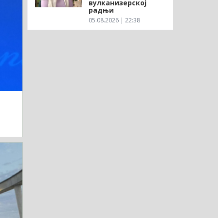
вулканизерској
радњи
05.08.2026 | 22:38