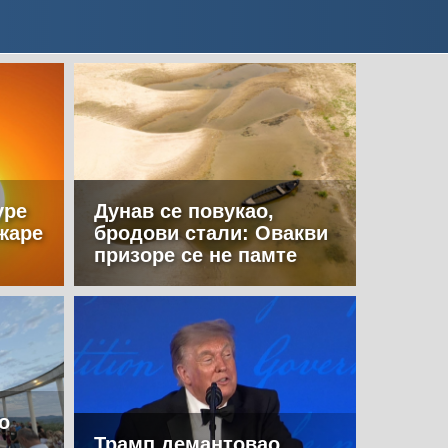
уре
Дунав се повукао,
жаре
бродови стали: Овакви
призоре се не памте
о
Трамп демантовао