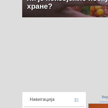
хране?
Виј
Навигација