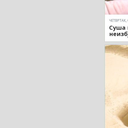
ЧЕТВРТАК, 
Суша 
неизб