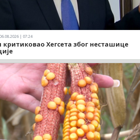
06.08.2026 | 07:24
 критиковао Хегсета због несташице
ције