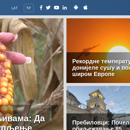
LAT
ЋР
Рекордне температ
донијеле сушу и по
широм Европе
њивама: Да
Пребиловци: Почел
купљење
обиљежавање 85