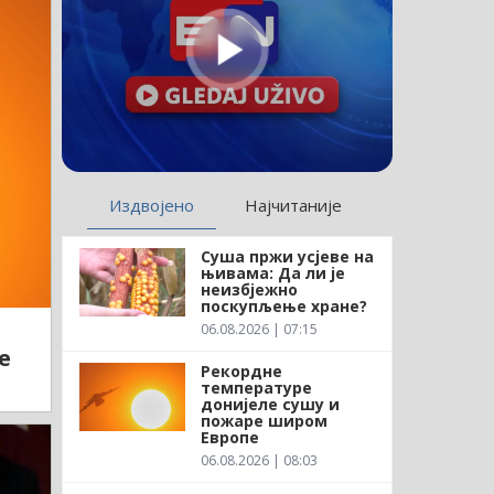
Издвојено
Најчитаније
Суша пржи усјеве на
њивама: Да ли је
неизбјежно
поскупљење хране?
06.08.2026 | 07:15
е
Рекордне
температуре
донијеле сушу и
пожаре широм
Европе
06.08.2026 | 08:03