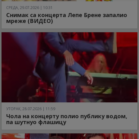
СРЕДА, 29.07.2026 | 10:31
Снимак са концерта Лепе Брене запалио
мреже (ВИДЕО)
УТОРАК, 28.07.2026 | 11:59
Чола на концерту полио публику водом,
па шутнуо флашицу