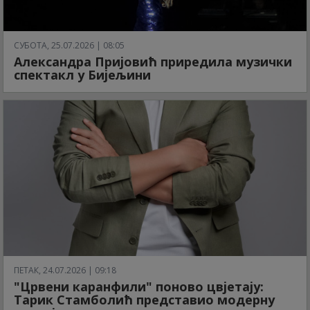
СУБОТА, 25.07.2026 | 08:05
Александра Пријовић приредила музички
спектакл у Бијељини
ПЕТАК, 24.07.2026 | 09:18
"Црвени каранфили" поново цвјетају:
Тарик Стамболић представио модерну