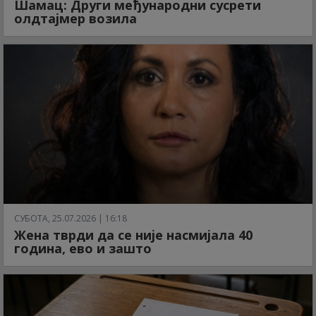
Шамац: Други међународни сусрети
олдтајмер возила
СУБОТА, 25.07.2026 | 16:18
Жена тврди да се није насмијала 40
година, ево и зашто