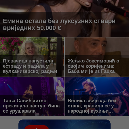
Емина остала без луксузних ствари
вриједних 50.000 €
Пјевачица напустила
Жељко Јоксимовић о
естраду и радила у
својим коријенима:
вулканизерској радњи
Баба ми је из Гацка
Тања Савић хитно
Велика звијезда без
прекинула наступ, бина
стана, хранила се у
се урушавала
народној кухињи...