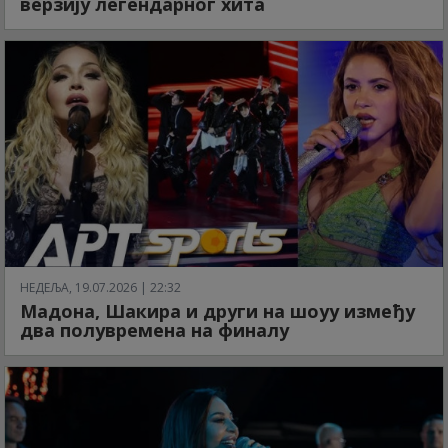
верзију легендарног хита
НЕДЕЉА, 19.07.2026 | 22:32
Мадона, Шакира и други на шоуу између
два полувремена на финалу