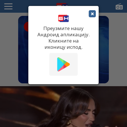
×
● UŽIVO
Преузмите нашу
Андроид апликацију.
Кликните на
иконицу испод.