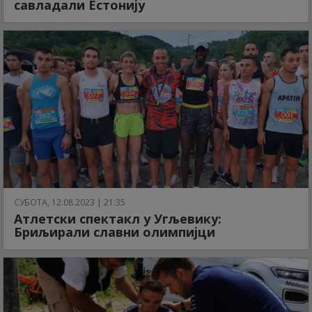
савладали Естонију
СУБОТА, 12.08.2023 | 21:35
Атлетски спектакл у Угљевику:
Бриљирали славни олимпијци