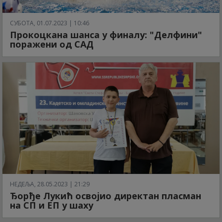
СУБОТА, 01.07.2023 | 10:46
Прокоцкана шанса у финалу: "Делфини"
поражени од САД
НЕДЕЉА, 28.05.2023 | 21:29
Ђорђе Лукић освојио директан пласман
на СП и ЕП у шаху