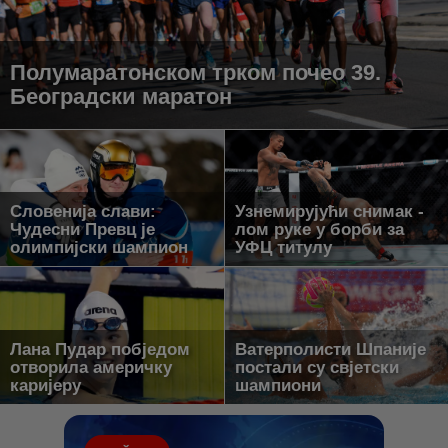
Полумаратонском трком почео 39.
Београдски маратон
Словенија слави:
Узнемирујући снимак -
Чудесни Превц је
лом руке у борби за
олимпијски шампион
УФЦ титулу
Лана Пудар побједом
Ватерполисти Шпаније
отворила америчку
постали су свјетски
каријеру
шампиони