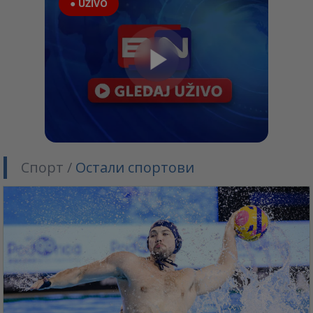
● UŽIVO
Спорт /
Остали спортови