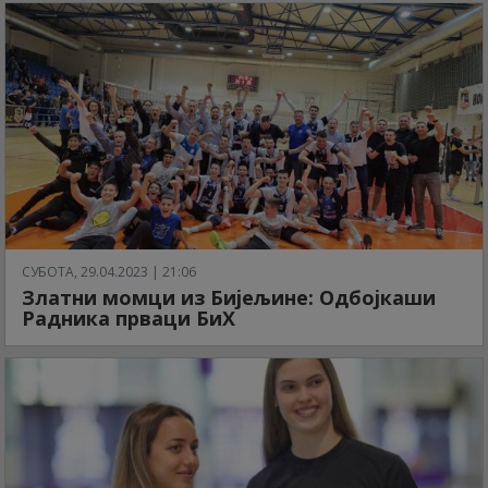
СУБОТА, 29.04.2023 | 21:06
Златни момци из Бијељине: Одбојкаши
Радника прваци БиХ