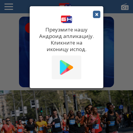
×
● UŽIVO
Преузмите нашу
Андроид апликацију.
Кликните на
иконицу испод.