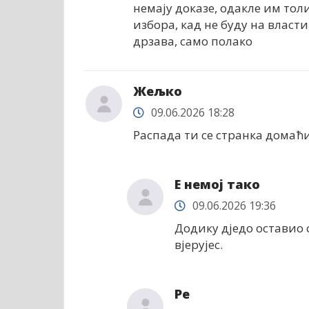
немају доказе, одакле им тол
избора, кад не буду на власти
дрзава, само полако
Жељко
09.06.2026 18:28
Распада ти се странка домаћи
Е немој тако
09.06.2026 19:36
Додику дједо оставио с
вјерујес.
Ре