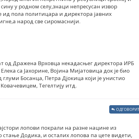
 сину у родном селу,знаци непресусан извор
е ид пола политицара и директора јавних
игне,а народ све сиромаснији.
тат од Дражена Врховца некадасњег директора ИРБ
 Елека са Јахорине, Војина Мијатовица док је био
д глуми Босанца, Петра Дјокица који је унистио
Ковачевицем, Тегелтију итд.
ОДГОВОРИТ
 мајстори лопови покрали на разне нацине из
 стање Додика, и осталих лопова па цете видети,