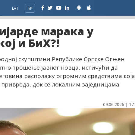
LAT
ЋР
лијарде марака у
ој и БиХ?!
родној скупштини Републике Српске Огњен
нтно трошење јавног новца, истичући да
цеговина располажу огромним средствима која
 привреда, док се локалним заједницама
09.06.2026 | 17