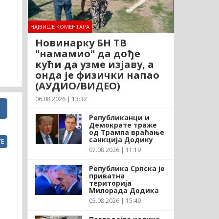
НАЈВИШЕ КОМЕНТАРА
Новинарку БН ТВ
"намамио" да дође
кући да узме изјаву, а
онда је физички напао
(АУДИО/ВИДЕО)
06.08.2026 | 13:32
Републиканци и
Демократе траже
од Трампа враћање
санкција Додику
Е
07.08.2026 | 11:19
Република Српска је
приватна
територија
Милорада Додика
05.08.2026 | 15:49