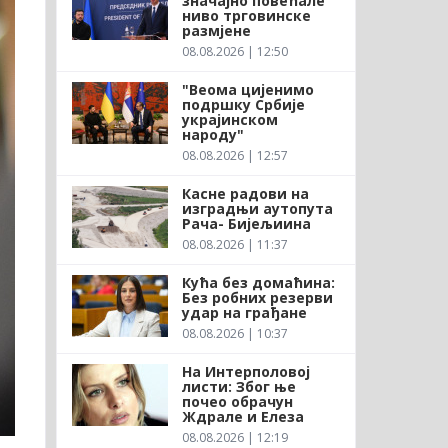
значајно повећале
ниво трговинске
размјене
08.08.2026 | 12:50
"Веома цијенимо
подршку Србије
украјинском
народу"
08.08.2026 | 12:57
Касне радови на
изградњи аутопута
Рача- Бијељиина
08.08.2026 | 11:37
Кућа без домаћина:
Без робних резерви
удар на грађане
08.08.2026 | 10:37
На Интерполовој
листи: Због ње
почео обрачун
Ждрале и Елеза
08.08.2026 | 12:19