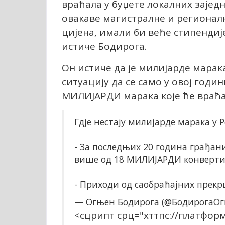
враћала у буџете локалних зајед
овакаве магистралне и регионалн
цијена, имали би веће стипендије
истиче Бодирога.
Он истиче да је милијарде марак
ситуацију да се само у овој годи
МИЛИЈАРДИ марака које ће враћа
Гдје нестају милијарде марака у 
- За последњих 20 година грађан
више од 18 МИЛИЈАРДИ конвертиб
- Приходи од саобраћајних прекр
— Огњен Бодирога (@БодирогаО
<сцрипт срц="хттпс://платформ