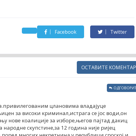
Facebook
Twitter
ОСТАВИТЕ КОМЕНТАР
ОДГОВОРИТ
ана.привилегованим цлановима владајуце
ицен за високи криминал,истрага се јос води,он
ању нове коалиције за изборе,његов пајтад дакиц
а народне скупстине,за 12 година није ријец
и,поред многих некретнина у реоублици сроској и