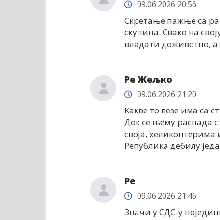
09.06.2026 20:56
Скретање пажње са рас
скупина. Свако на сво
владати доживотно, а 
Ре Жељко
09.06.2026 21:20
Какве то везе има са с
Док се њему распада с
своја, хеликоптерима 
Република дебилу једа
Ре
09.06.2026 21:46
Значи у СДС-у поједин