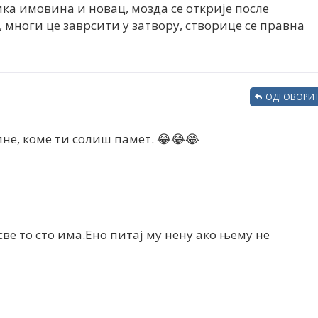
ика имовина и новац, мозда се открије после
, многи це заврсити у затвору, створице се правна
ОДГОВОРИТ
не, коме ти солиш памет. 😂😂😂
ве то сто има.Ено питај му нену ако њему не