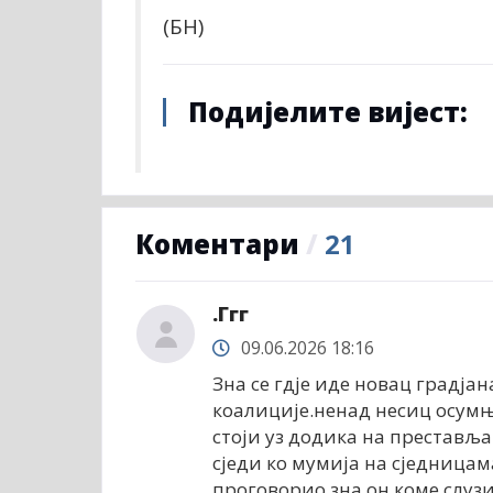
(БН)
Подијелите вијест:
Коментари
/
21
.Ггг
09.06.2026 18:16
Зна се гдје иде новац градј
коалиције.ненад несиц осумњ
стоји уз додика на престављ
сједи ко мумија на сједницам
проговорио,зна он коме слуз