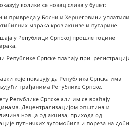
оказују колики се новац слива у буџет:
и и привреда у Босни и Херцеговини уплатил
тибилних марака кроз акцизе и путарине.
ршаја у Републици Српској прошле године
арака,
ани Републике Српске плаћају при регистрациј
тавки које показују да Република Српска има
љујући грађанима Републике Српске.
ету Републике Српске али им се враћају
динама. Децентрализацијом општина и
оличина новца од акциза, прихода од
ације путничких аутомобила и пореза на доб