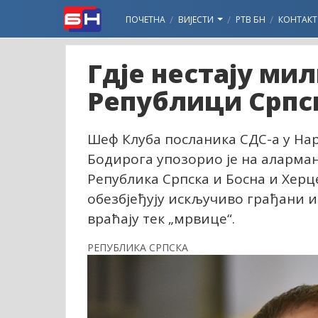
ПОЧЕТНА
ВИЈЕСТИ
РТВ БН
КОНТАКТ
Гдје нестају ми
Републици Српск
Шеф Клуба посланика СДС-а у На
Бодирога упозорио је на аларма
Република Српска и Босна и Хер
обезбјеђују искључиво грађани и
враћају тек „мрвице“.
РЕПУБЛИКА СРПСКА