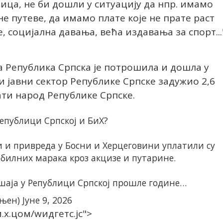
ница, не би дошли у ситуацију да нпр. имамо
е путеве, да имамо плате које не прате раст
, социјална давања, већа издавања за спорт...
а Република Српска је потрошила и дошла у
ни јавни сектор Републике Српске задужио 2,6
ти народ Републике Српске.
Републици Српској и БиХ?
и и привреда у Босни и Херцеговини уплатили су
илних марака кроз акцизе и путарине.
шаја у Републици Српској прошле године…
гњен)
Јуне 9, 2026
.x.цом/wидгетс.јс">