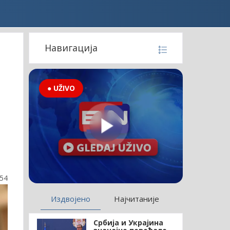
Навигација
● UŽIVO
:54
Издвојено
Најчитаније
Србија и Украјина