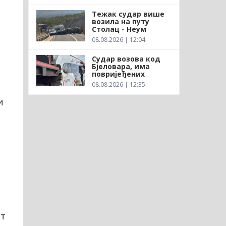
Тежак судар више
возила на путу
и
Столац - Неум
08.08.2026 | 12:04
Судар возова код
Бјеловара, има
повријеђених
08.08.2026 | 12:35
и
ит