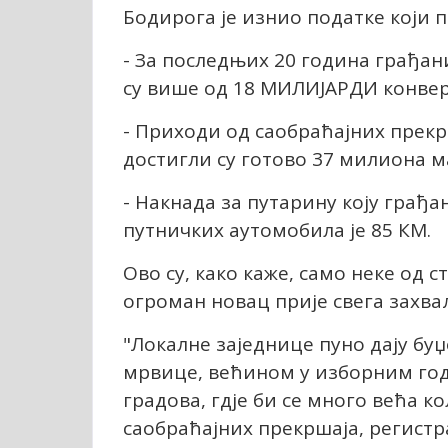
Бодирога је изнио податке који п
- За последњих 20 година грађан
су више од 18 МИЛИЈАРДИ конвер
- Приходи од саобраћајних прек
достигли су готово 37 милиона м
- Накнада за путарину коју грађ
путничких аутомобила је 85 КМ.
Ово су, како каже, само неке од с
огроман новац прије свега захва
"Локалне заједнице пуно дају буџ
мрвице, већином у изборним го
градова, гдје би се много већа к
саобраћајних прекршаја, регистр