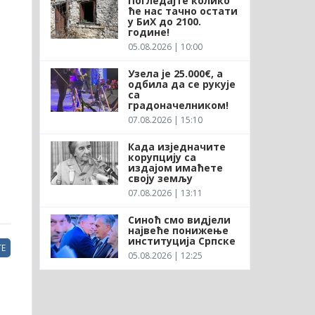
Погледајте колико
ће нас тачно остати
у БиХ до 2100.
године!
05.08.2026 | 10:00
Узела је 25.000€, а
одбила да се рукује
са
градоначелником!
07.08.2026 | 15:10
Када изједначите
корупцију са
издајом имаћете
своју земљу
07.08.2026 | 13:11
Синоћ смо видјели
највеће понижење
институција Српске
Е
05.08.2026 | 12:25