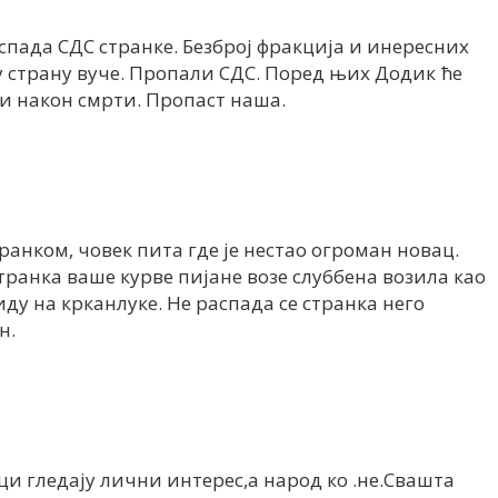
пада СДС странке. Безброј фракција и инересних
ју страну вуче. Пропали СДС. Поред њих Додик ће
и након смрти. Пропаст наша.
транком, човек пита где је нестао огроман новац.
транка ваше курве пијане возе слу6бена возила као
иду на крканлуке. Не распада се странка него
н.
ци гледају лични интерес,а народ ко .не.Свашта