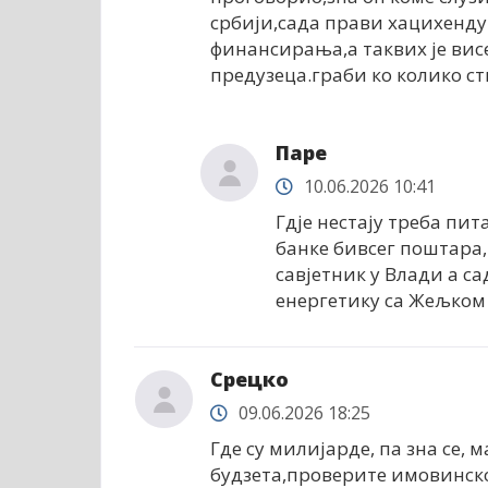
србији,сада прави хацихенду
финансирања,а таквих је вис
предузеца.граби ко колико ст
Паре
10.06.2026 10:41
Гдје нестају треба пи
банке бивсег поштара,
савјетник у Влади а са
енергетику са Жељком 
Срецко
09.06.2026 18:25
Где су милијарде, па зна се,
будзета,проверите имовинско