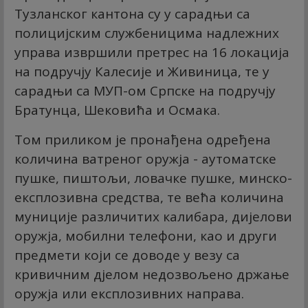
Тузланског кантона су у сарадњи са
полицијским службеницима надлежних
управа извршили претрес на 16 локација
на подручју Калесије и Живиница, те у
сарадњи са МУП-ом Српске на подручју
Братунца, Шековића и Осмака.
Том приликом је пронађена одређена
количина ватреног оружја - аутоматске
пушке, пиштољи, ловачке пушке, минско-
експлозивна средства, те већа количина
муниције различитих калибара, дијелови
оружја, мобилни телефони, као и други
предмети који се доводе у везу са
кривичним дјелом недозвољено држање
оружја или експлозивних направа.