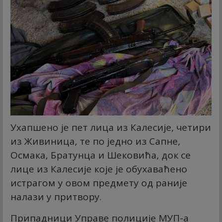
Ухапшено је пет лица из Калесије, четири
из Живиница, те по једно из Сапне,
Осмака, Братунца и Шековића, док се
лице из Калесије које је обухаваћено
истрагом у овом предмету од раније
налази у притвору.
Припадници Управе полиције МУП-а