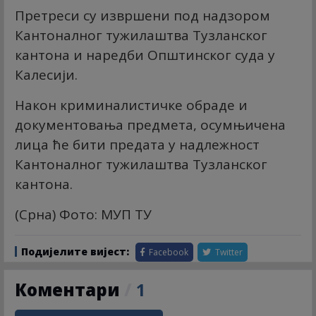
Претреси су извршени под надзором
Кантоналног тужилаштва Тузланског
кантона и наредби Општинског суда у
Калесији.
Након криминалистичке обраде и
документовања предмета, осумњичена
лица ће бити предата у надлежност
Кантоналног тужилаштва Тузланског
кантона.
(Срна) Фото: МУП ТУ
Подијелите вијест:
Facebook
Twitter
Коментари
/
1