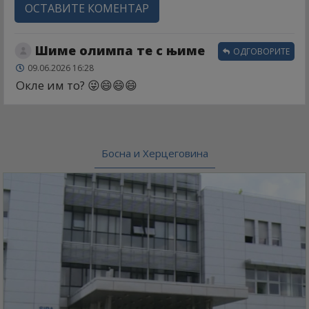
ОСТАВИТЕ КОМЕНТАР
Шиме олимпа те с њиме
ОДГОВОРИТЕ
09.06.2026 16:28
Окле им то? 😜😄😄😄
Босна и Херцеговина