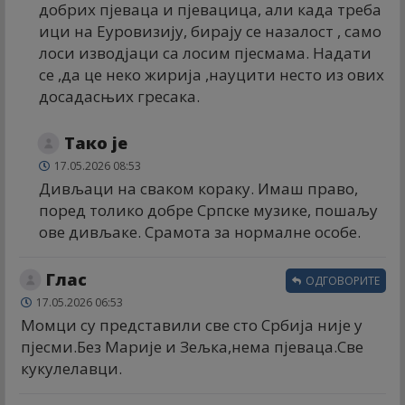
добрих пјеваца и пјевацица, али када треба
ици на Еуровизију, бирају се назалост , само
лоси изводјаци са лосим пјесмама. Надати
се ,да це неко жирија ,науцити несто из ових
досадасњих гресака.
Тако је
17.05.2026 08:53
Дивљаци на сваком кораку. Имаш право,
поред толико добре Српске музике, пошаљу
ове дивљаке. Срамота за нормалне особе.
Глас
ОДГОВОРИТЕ
17.05.2026 06:53
Момци су представили све сто Србија није у
пјесми.Без Марије и Зељка,нема пјеваца.Све
кукулелавци.