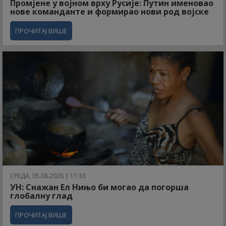
Промјене у војном врху Русије: Путин именовао
нове команданте и формирао нови род војске
ПРОЧИТАЈ ВИШЕ
СРЕДА, 05.08.2026 | 11:33
УН: Снажан Ел Нињо би могао да погорша
глобалну глад
ПРОЧИТАЈ ВИШЕ