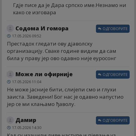
Гдје писе да је Дара српско име.Незнамо ни
како се изговара
Содома И гомора
ОДГОВОРИТЕ
17.05.2026 09:52
Престадох гледати ову дјаволску
организацију. Сваке године видим да сам
била у праву јер ово одавно није еуросонг
Може ли офирније
ОДГОВОРИТЕ
17.05.2026 11:04
Не може јасније бити, слијепи смо и глухи
заиста. Заведени! Бог нас је одавно напустио
јер се ми клањамо ђаволу.
Дамир
ОДГОВОРИТЕ
17.05.2026 14:30
Кад су изацили ливе наступе и пјевање уз