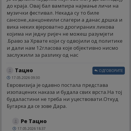
до краја. Овај бал вампира најмање личи на
музички фестивал. Некада су то биле
сансоне.,канцонеили слагери а данас дршка и
вика неких вјероватно дрогираних ликова
којима ни једну ријеч не можеш разумјети
.Браво за Хрвате који су одвојили од политике
и дали нам 12гласова које објективно нисмо
заслужили за разлику од нас
Тацно
ОДГОВОРИТЕ
17.05.2026 09:30
Евровизија је одавно постала представа
изопацених наказа и будала свих врста.На тој
будаластини не треба ни уцествовати.Откуд
Бугарка да се зове Дара.
Ре Тацно
17.05.2026 18:37