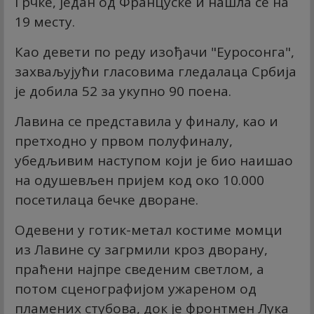
Грчке, један од Француске и нашла се на
19 месту.
Као девети по реду изођачи "Еуросонга",
захваљујући гласовима гледалаца Србија
је добила 52 за укупно 90 поена.
Лавина се представила у финалу, као и
претходно у првом полуфиналу,
убедљивим наступом који је био наишао
на одушевљен пријем код око 10.000
посетилаца бечке дворане.
Одевени у готик-метал костиме момци
из Лавине су загрмили кроз дворану,
праћени најпре сведеним светлом, а
потом сценографијом ужареном од
пламених стубова, док је фронтмен Лука