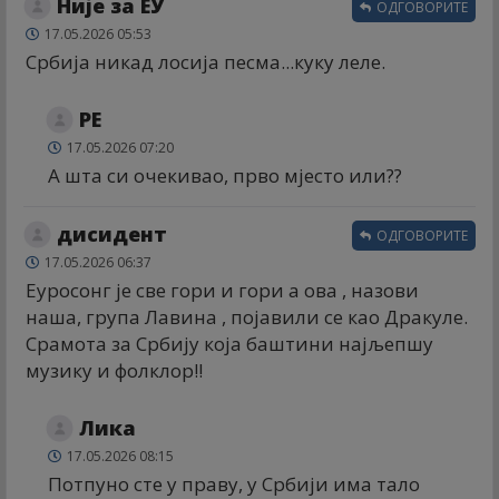
Није за ЕУ
ОДГОВОРИТЕ
17.05.2026 05:53
Србија никад лосија песма...куку леле.
РЕ
17.05.2026 07:20
А шта си очекивао, прво мјесто или??
дисидент
ОДГОВОРИТЕ
17.05.2026 06:37
Еуросонг је све гори и гори а ова , назови
наша, група Лавина , појавили се као Дракуле.
Срамота за Србију која баштини најљепшу
музику и фолклор!!
Лика
17.05.2026 08:15
Потпуно сте у праву, у Србији има тало