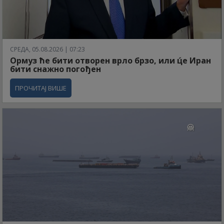
СРЕДА, 05.08.2026 | 07:23
Ормуз ће бити отворен врло брзо, или ц́е Иран
бити снажно погођен
ПРОЧИТАЈ ВИШЕ