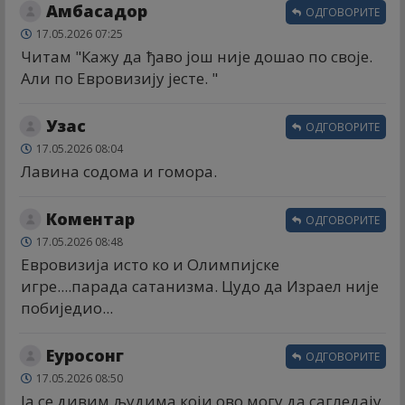
Амбасадор
ОДГОВОРИТЕ
17.05.2026 07:25
Читам "Кажу да ђаво још није дошао по своје.
Али по Евровизију јесте. "
Узас
ОДГОВОРИТЕ
17.05.2026 08:04
Лавина содома и гомора.
Коментар
ОДГОВОРИТЕ
17.05.2026 08:48
Евровизија исто ко и Олимпијске
игре....парада сатанизма. Цудо да Израел није
побиједио...
Еуросонг
ОДГОВОРИТЕ
17.05.2026 08:50
Ја се дивим људима који ово могу да сагледају