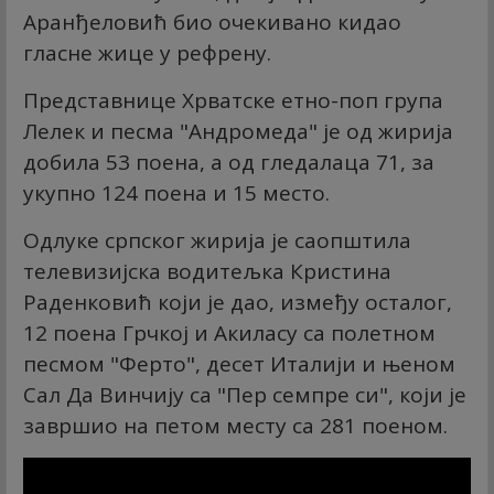
Аранђеловић био очекивано кидао
гласне жице у рефрену.
Представнице Хрватске етно-поп група
Лелек и песма "Андромеда" је од жирија
добила 53 поена, а од гледалаца 71, за
укупно 124 поена и 15 место.
Одлуке српског жирија је саопштила
телевизијска водитељка Кристина
Раденковић који је дао, између осталог,
12 поена Грчкој и Акиласу са полетном
песмом "Ферто", десет Италији и њеном
Сал Да Винчију са "Пер семпре си", који је
завршио на петом месту са 281 поеном.