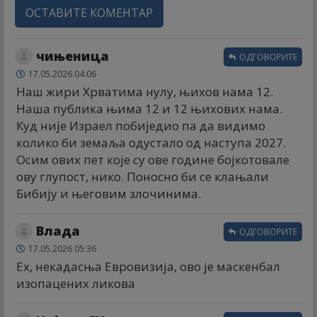
ОСТАВИТЕ КОМЕНТАР
чињеница
ОДГОВОРИТЕ
17.05.2026 04:06
Наш жири Хрватима нулу, њихов нама 12.
Наша публика њима 12 и 12 њихових нама.
Куд није Израел побиједио па да видимо
колико би земаља одустало од наступа 2027.
Осим ових пет које су ове године бојкотовале
ову глупост, нико. Поносно би се клањали
Бибију и његовим злочинима.
Влада
ОДГОВОРИТЕ
17.05.2026 05:36
Ех, некадасња Евровизија, ово је маскенбал
изопацених ликова