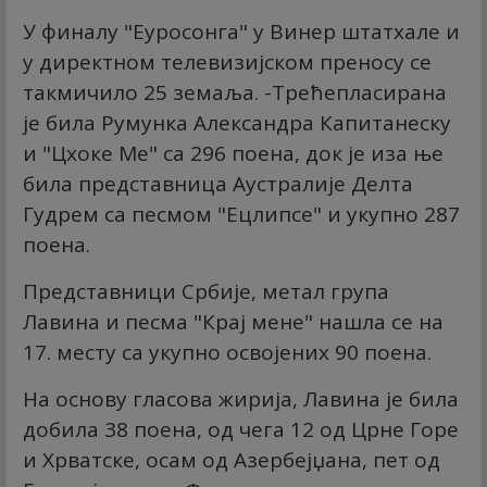
У финалу "Еуросонга" у Винер штатхале и
у директном телевизијском преносу се
такмичило 25 земаља. -Трећепласирана
је била Румунка Александра Капитанеску
и "Цхоке Ме" са 296 поена, док је иза ње
била представница Аустралије Делта
Гудрем са песмом "Ецлипсе" и укупно 287
поена.
Представници Србије, метал група
Лавина и песма "Крај мене" нашла се на
17. месту са укупно освојених 90 поена.
На основу гласова жирија, Лавина је била
добила 38 поена, од чега 12 од Црне Горе
и Хрватске, осам од Азербејџана, пет од