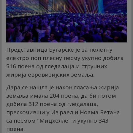
Представница Бугарске је за полетну
електро поп плесну песму укупно добила
516 поена од гледалаца и стручних
жирија евровизијских земаља.
Дара се нашла је након гласања жирија
земаља имала 204 поена, да би потом
добила 312 поена од гледалаца,
прескочивши у Из.раел и Ноама Бетана
са песмом "Мицхелле" и укупно 343
поена.