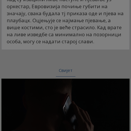
оркестар, Евровизија почиње губити на
значају, свака будала тј приказа оде и пјева на
плаyбацк. Оцјењује се најмање пјевање, а
више костими, сто је веће страсило. Кад врате
на ливе изведбе са минимално на позорници
особа, могу се надати старој слави.
Свијет