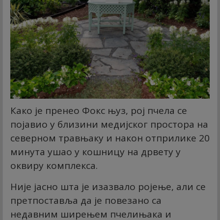
Како је пренео Фокс њуз, рој пчела се
појавио у близини медијског простора на
северном травњаку и након отприлике 20
минута ушао у кошницу на дрвету у
оквиру комплекса.
Није јасно шта је изазвало ројење, али се
претпоставља да је повезано са
недавним ширењем пчелињака и