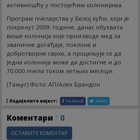
активношћу у постојећим колонијама.
Програм пчеларства у Белој кући, који је
покренут 2009. године, данас обухвата
више колонија које производе мед за
званичне догађаје, поклоне и
добротворне сврхе, а процењује се да
једна колонија може да достигне и до
70.000 пчела током летњих месеци.
(Тањуг) Фото: АП/Алеx Брандон
Подијелите вијест:
Facebook
Twitter
Коментари
/
0
ОСТАВИТЕ КОМЕНТАР