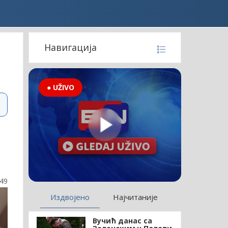
Навигација
● UŽIVO
:49
Издвојено
Најчитаније
Вучић данас са