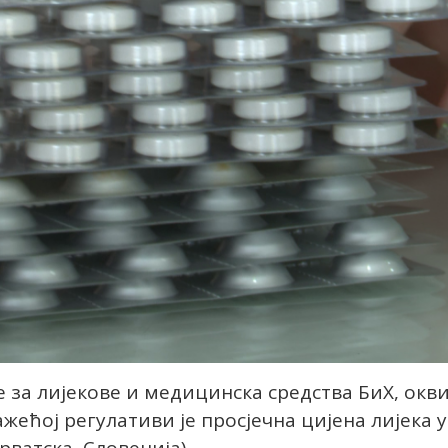
е за лијекове и медицинска средства БиХ, окв
ажећој регулативи је просјечна цијена лијека у