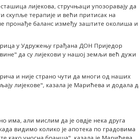
сташица лијекова, стручњаци упозоравају да
и скупље терапије и већи притисак на
 не пронађе баланс између заштите околиша и
рица у Удружењу грађана ДОН Приједор
овине" да су лијекови у нашој земљи већ дужи
прича и није страно чути да многи од наших
љају лијекове", казала је Марићева и додала д
о има, али мислим да је овдје нека друга
када видимо колико је апотека по градовима
 те како уносна бранша", казала је Марићева.