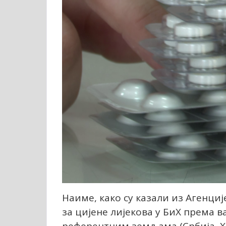
Наиме, како су казали из Агенциј
за цијене лијекова у БиХ према в