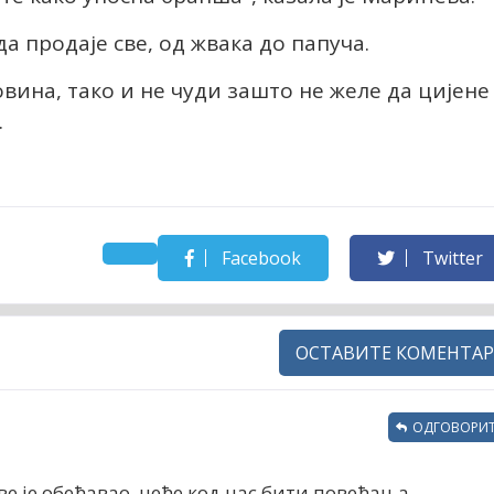
да продаје све, од жвака до папуча.
овина, тако и не чуди зашто не желе да цијене
.
Facebook
Twitter
ОСТАВИТЕ КОМЕНТАР
ОДГОВОРИТ
све је обећавао, неће код нас бити повећања