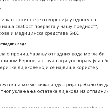
"
 и као тржиште је отворенија у односу на
н наша слабост прераста у нашу предност",
екове и медицинска средстава БиХ.
отпадних вода
ила о прочишћавању отпадних вода могла би
а широм Европе, а стручњаци упозоравају да б
еричке лијекове који се највише користе у
утска и козметичка индустрија требало би д
атног уклањања остатака лијекова из отпадни