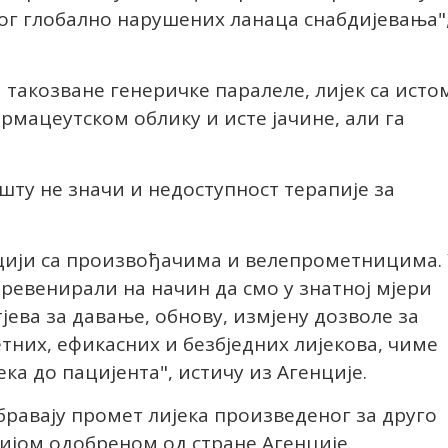
бог глобално нарушених ланаца снабдијевања"
 такозване генеричке паралеле, лијек са исто
рмацеутском облику и исте јачине, али га
шту не значи и недоступност терапије за
цији са произвођачима и велепрометницима.
ревенирали на начин да смо у знатној мјери
ева за давање, обнову, измјену дозволе за
тних, ефикасних и безбједних лијекова, чиме
ка до пацијента", истичу из Агенције.
обравају промет лијека произведеног за друго
ијом одобреном од стране Агенције.