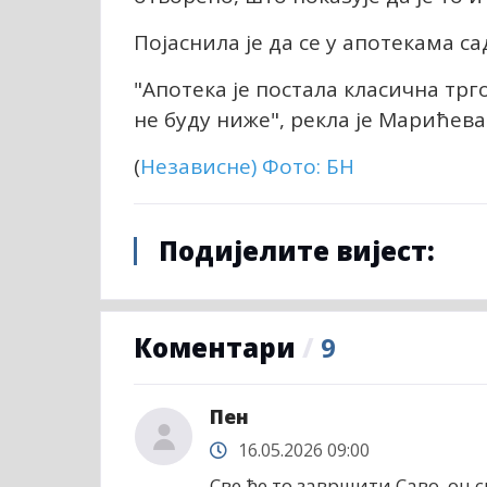
Појаснила је да се у апотекама са
"Апотека је постала класична трг
не буду ниже", рекла је Марићева
(
Независне
) Фото: БН
Подијелите вијест:
Коментари
/
9
Пен
16.05.2026 09:00
Све ће то завршити Саво, он 