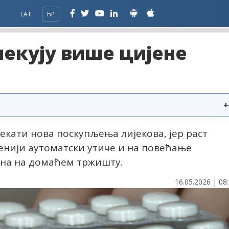
LAT
ЋР
чекују више цијене
+
екати нова поскупљења лијекова, јер раст
венији аутоматски утиче и на повећање
ена на домаћем тржишту.
16.05.2026 | 08