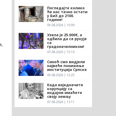
Погледајте колико
ће нас тачно остати
у БиХ до 2100.
године!
05.08.2026 | 10:00
Узела је 25.000€, а
,
одбила да се рукује
са
а,
градоначелником!
07.08.2026 | 15:10
Синоћ смо видјели
највеће понижење
институција Српске
05.08.2026 | 12:25
Када изједначите
корупцију са
издајом имаћете
своју земљу
07.08.2026 | 13:11