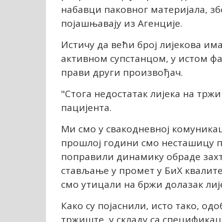
набавци паковног материјала, з
појашњавају из Агенције.
Истичу да већи број лијекова има
активном супстанцом, у истом фа
прави други произвођач.
"Стога недостатак лијека на тржи
пацијента.
Ми смо у свакодневној комуника
прошлој години смо несташицу п
поправили динамику обраде захтј
стављање у промет у БиХ квалите
смо утицали на бржи долазак лије
Како су појаснили, исто тако, од
тржиште, у складу са спецификац