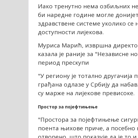
Иако тренутно нема озбиљних не
би наредне године могле донијет
здравствене системе уколико се
доступности лијекова.
Муриса Марић, извршна директо
казала је раније за "Независне н
период прескупи
"У региону је тотално другачија 
грађана одлазе у Србију да набав
су марже на лијекове превисоке.
Простор за појефтињење
"Простора за појефтињење сигурн
поента њихове приче, а посебно 
отворено, што показује да је то и