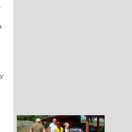
,
м
 У