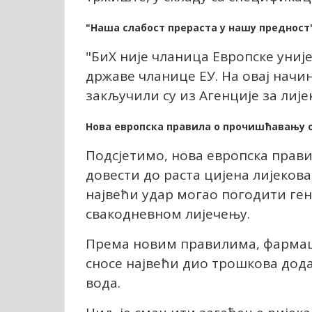
"Наша слабост прераста у нашу предност
"БиХ није чланица Европске уније
државе чланице ЕУ. На овај начи
закључили су из Агенције за лиј
Нова европска правила о прочишћавању 
Подсјетимо, нова европска прав
довести до раста цијена лијеков
највећи удар могао погодити ген
свакодневном лијечењу.
Према новим правилима, фармаце
сносе највећи дио трошкова дод
вода.