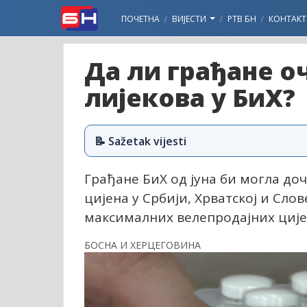
ПОЧЕТНА
ВИЈЕСТИ
РТВ БН
КОНТАКТ
Да ли грађане о
лијекова у БиХ?
📝 Sažetak vijesti
Грађане БиХ од јуна би могла доч
цијена у Србији, Хрватској и Сло
максималних велепродајних циј
БОСНА И ХЕРЦЕГОВИНА