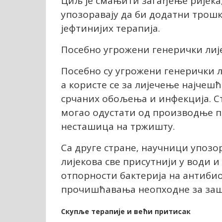
Циљ је смањити загађење ријека,
упозоравају да би додатни тро
јефтинијих терапија.
Посебно угрожени генерички лиј
Посебно су угрожени генерички ли
а користе се за лијечење најчешћ
срчаних обољења и инфекција. С
могао одустати од производње п
несташица на тржишту.
Са друге стране, научници упозо
лијекова све присутнији у води 
отпорности бактерија на антибиот
прочишћавања неопходне за зашт
Скупље терапије и већи притисак