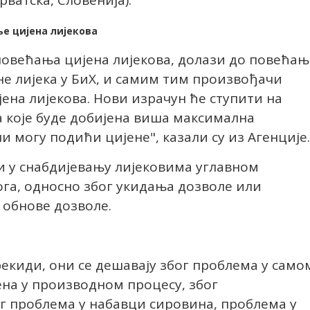
ватска, Словенија).
е цијена лијекова
повећања цијена лијекова, долази до повећањ
е лијека у БиХ, и самим тим произвођачи
јена лијекова. Нови израчун ће ступити на
 за које буде добијена виша максимална
и могу подићи цијене", казали су из Агенције.
ди у снабдијевању лијековима углавном
ога, односно због укидања дозволе или
 обнове дозволе.
екиди, они се дешавају због проблема у само
ена у производном процесу, због
г проблема у набавци сировина, проблема у