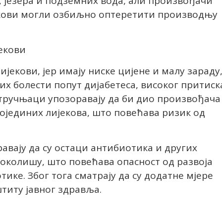
 језера и подземних вода, али произвођачи
шкови могли озбиљно оптеретити производњу
екови
јекови, јер имају ниске цијене и малу зараду
их болести попут дијабетеса, високог притиск
тручњаци упозоравају да би дио произвођача
ојединих лијекова, што повећава ризик од
равају да су остаци антибиотика и других
и околишу, што повећава опасност од развоја
ике. Због тога сматрају да су додатне мјере
иту јавног здравља.