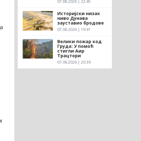
07.08.2026 | 22:45
Историјски низак
ниво Дунава
зауставио бродове
а
07.08.2026 | 19:41
Велики пожар код
Груда: У помоћ
стигли Аир
Трацтори
07.08.2026 | 20:39
м