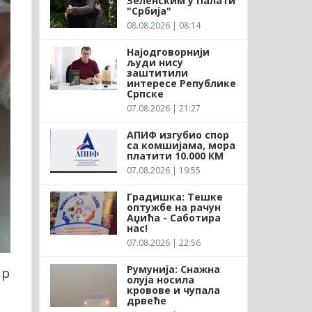
Зеленским у Палати
"Србија"
08.08.2026 | 08:14
Најодговорнији
људи нису
заштитили
интересе Републике
Српске
07.08.2026 | 21:27
АПИФ изгубио спор
са комшијама, мора
платити 10.000 КМ
07.08.2026 | 19:55
Градишка: Тешке
оптужбе на рачун
Аџића - Саботира
нас!
07.08.2026 | 22:56
Румунија: Снажна
ир
олуја носила
кровове и чупала
дрвеће