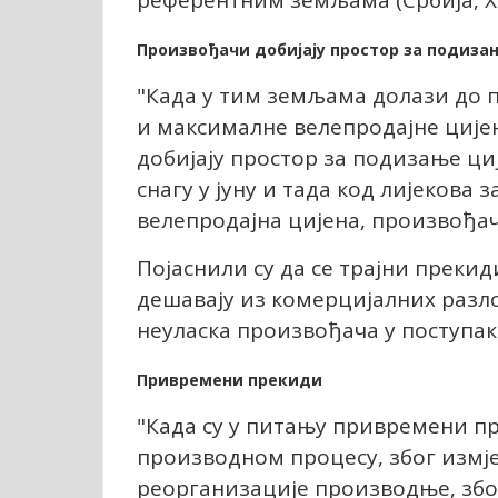
референтним земљама (Србија, Хр
Произвођачи добијају простор за подизањ
"Када у тим земљама долази до 
и максималне велепродајне цијен
добијају простор за подизање ци
снагу у јуну и тада код лијекова
велепродајна цијена, произвођач
Појаснили су да се трајни преки
дешавају из комерцијалних разл
неуласка произвођача у поступак
Привремени прекиди
"Када су у питању привремени пр
производном процесу, због измј
реорганизације производње, збо