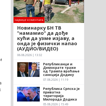
НАЈВИШЕ КОМЕНТАРА
Новинарку БН ТВ
"намамио" да дође
кући да узме изјаву, а
онда је физички напао
(АУДИО/ВИДЕО)
06.08.2026 | 13:32
и
Републиканци и
Демократе траже
од Трампа враћање
санкција Додику
07.08.2026 | 11:19
а
Република Српска је
х
приватна
територија
Милорада Додика
05.08.2026 | 15:49