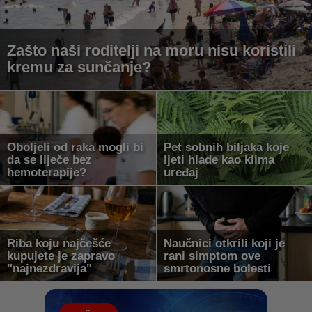
Zašto naši roditelji na moru nisu koristili
kremu za sunčanje?
Oboljeli od raka mogli bi
Pet sobnih biljaka koje
da se liječe bez
ljeti hlade kao klima
hemoterapije?
uređaj
Riba koju najčešće
Naučnici otkrili koji je
kupujete je zapravo
rani simptom ove
"najnezdravija"
smrtonosne bolesti