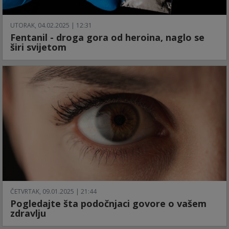
UTORAK, 04.02.2025 | 12:31
Fentanil - droga gora od heroina, naglo se
širi svijetom
ČETVRTAK, 09.01.2025 | 21:44
Pogledajte šta podočnjaci govore o vašem
zdravlju