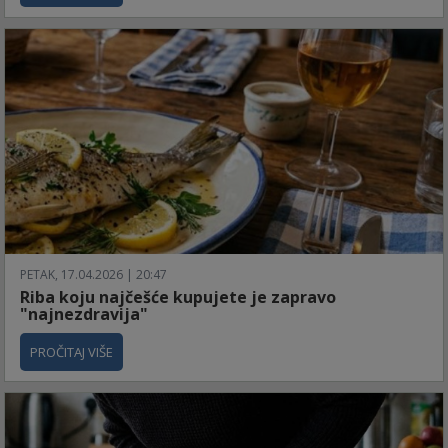
PETAK, 17.04.2026 | 20:47
Riba koju najčešće kupujete je zapravo
"najnezdravija"
PROČITAJ VIŠE