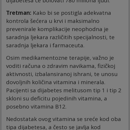
dijabetesa će bolovati 780 miliona ljudi.
Tretman:
Kako bi se postigla adekvatna
kontrola šećera u krvi i maksimalno
prevenirale komplikacije neophodna je
saradnja ljekara različitih specijalnosti, te
saradnja ljekara i farmaceuta.
Osim medikamentozne terapije, važno je
voditi računa o zdravim navikama, fizičkoj
aktivnosti, izbalansiranoj ishrani, te unosu
dovoljnih količina vitamina i minerala.
Pacijenti sa dijabetes melitusom tip 1 i tip 2
skloni su deficitu pojedinih vitamina, a
posebno vitamina B12.
Nedostatak ovog vitamina se sreće kod oba
tipa dijabetesa, a često se javlja kod