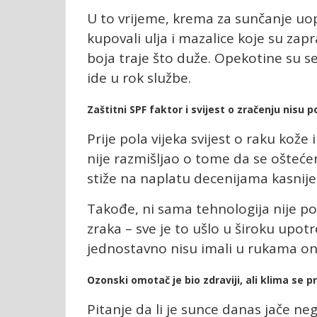
U to vrijeme, krema za sunčanje uopšt
kupovali ulja i mazalice koje su za
boja traje što duže. Opekotine su
ide u rok službe.
Zaštitni SPF faktor i svijest o zračenju nisu p
Prije pola vijeka svijest o raku ko
nije razmišljao o tome da se oštećen
stiže na naplatu decenijama kasnije
Takođe, ni sama tehnologija nije pos
zraka – sve je to ušlo u široku upotr
jednostavno nisu imali u rukama on
Ozonski omotač je bio zdraviji, ali klima se p
Pitanje da li je sunce danas jače ne