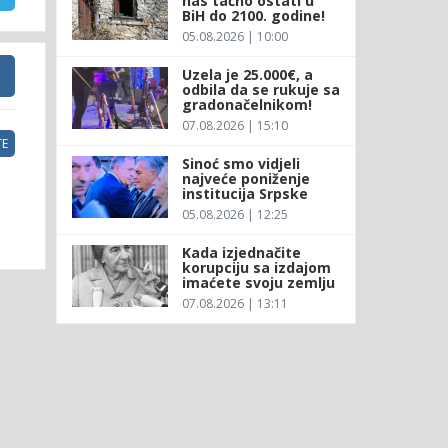
nas tačno ostati u
BiH do 2100. godine!
05.08.2026 | 10:00
Uzela je 25.000€, a
odbila da se rukuje sa
gradonačelnikom!
07.08.2026 | 15:10
E
Sinoć smo vidjeli
najveće poniženje
institucija Srpske
05.08.2026 | 12:25
Kada izjednačite
korupciju sa izdajom
imaćete svoju zemlju
07.08.2026 | 13:11