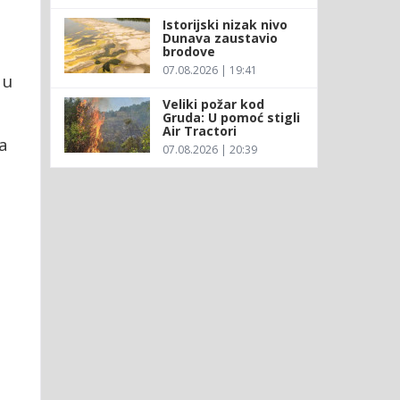
Istorijski nizak nivo
Dunava zaustavio
brodove
07.08.2026 | 19:41
 u
Veliki požar kod
Gruda: U pomoć stigli
Air Tractori
a
07.08.2026 | 20:39