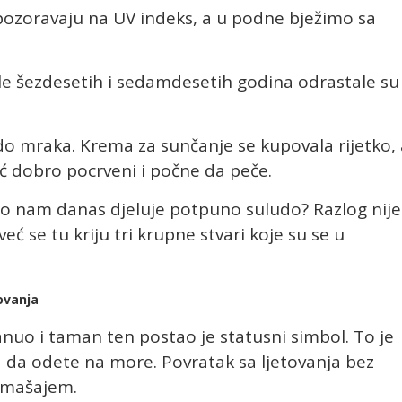
pozoravaju na UV indeks, a u podne bježimo sa
le šezdesetih i sedamdesetih godina odrastale su
do mraka. Krema za sunčanje se kupovala rijetko, 
već dobro pocrveni i počne da peče.
 što nam danas djeluje potpuno suludo? Razlog nije
eć se tu kriju tri krupne stvari koje su se u
ovanja
anuo i taman ten postao je statusni simbol. To je
 da odete na more. Povratak sa ljetovanja bez
omašajem.