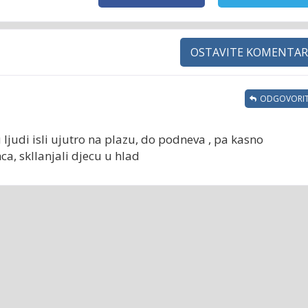
OSTAVITE KOMENTAR
ODGOVORIT
 ljudi isli ujutro na plazu, do podneva , pa kasno
a, skllanjali djecu u hlad