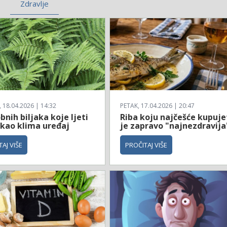
Zdravlje
18.04.2026 | 14:32
PETAK, 17.04.2026 | 20:47
bnih biljaka koje ljeti
Riba koju najčešće kupuje
 kao klima uređaj
je zapravo "najnezdravija
AJ VIŠE
PROČITAJ VIŠE