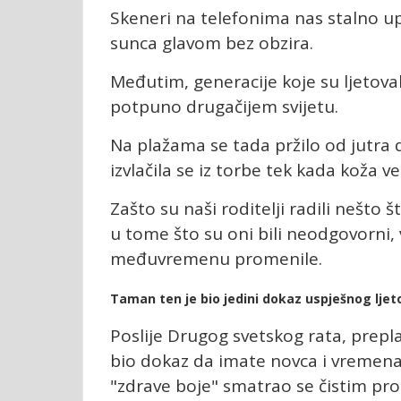
Skeneri na telefonima nas stalno u
sunca glavom bez obzira.
Međutim, generacije koje su ljetova
potpuno drugačijem svijetu.
Na plažama se tada pržilo od jutra 
izvlačila se iz torbe tek kada koža 
Zašto su naši roditelji radili nešto
u tome što su oni bili neodgovorni, v
međuvremenu promenile.
Taman ten je bio jedini dokaz uspješnog ljet
Poslije Drugog svetskog rata, prepl
bio dokaz da imate novca i vremena
"zdrave boje" smatrao se čistim pr