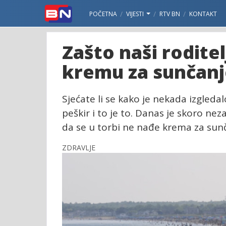
POČETNA
VIJESTI
RTV BN
KONTAKT
Zašto naši roditel
kremu za sunčanj
Sjećate li se kako je nekada izgled
peškir i to je to. Danas je skoro ne
da se u torbi ne nađe krema za sunč
ZDRAVLJE