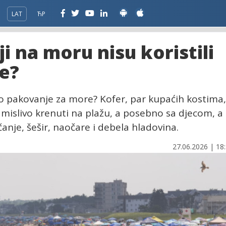
LAT
ЋР
ji na moru nisu koristili
e?
alo pakovanje za more? Kofer, par kupaćih kostima,
zamislivo krenuti na plažu, a posebno sa djecom, a
anje, šešir, naočare i debela hladovina.
27.06.2026 | 18