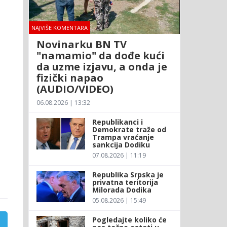
NAJVIŠE KOMENTARA
Novinarku BN TV
"namamio" da dođe kući
da uzme izjavu, a onda je
fizički napao
(AUDIO/VIDEO)
06.08.2026 | 13:32
Republikanci i
Demokrate traže od
Trampa vraćanje
sankcija Dodiku
07.08.2026 | 11:19
Republika Srpska je
privatna teritorija
Milorada Dodika
05.08.2026 | 15:49
Pogledajte koliko će