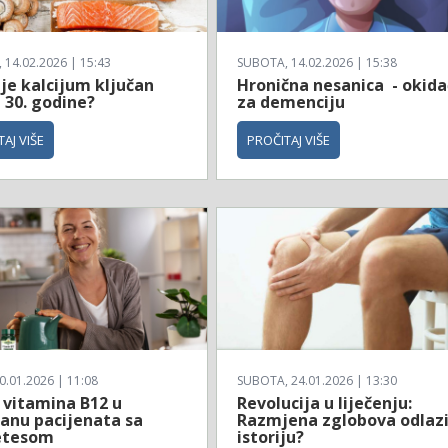
14.02.2026 | 15:43
SUBOTA, 14.02.2026 | 15:38
je kalcijum ključan
Hronična nesanica - okida
 30. godine?
za demenciju
AJ VIŠE
PROČITAJ VIŠE
0.01.2026 | 11:08
SUBOTA, 24.01.2026 | 13:30
 vitamina B12 u
Revolucija u liječenju:
anu pacijenata sa
Razmjena zglobova odlazi
etesom
istoriju?