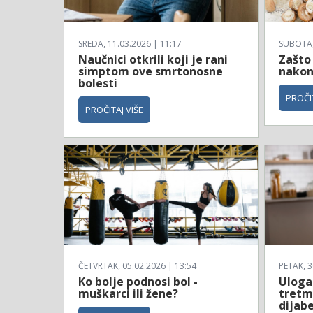
SREDA, 11.03.2026 | 11:17
SUBOTA, 
Naučnici otkrili koji je rani
Zašto 
simptom ove smrtonosne
nakon
bolesti
PROČIT
PROČITAJ VIŠE
ČETVRTAK, 05.02.2026 | 13:54
PETAK, 3
Ko bolje podnosi bol -
Uloga
muškarci ili žene?
tretm
dijab