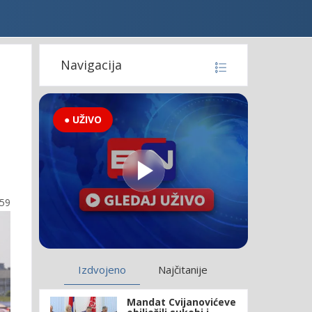
Navigacija
● UŽIVO
:59
Izdvojeno
Najčitanije
Mandat Cvijanovićeve