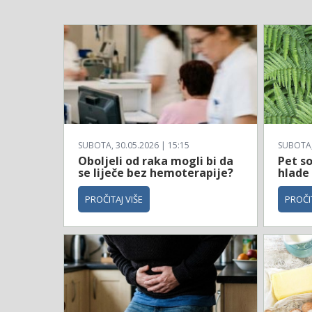
SUBOTA, 30.05.2026 | 15:15
SUBOTA, 
Oboljeli od raka mogli bi da
Pet so
se liječe bez hemoterapije?
hlade
PROČITAJ VIŠE
PROČIT