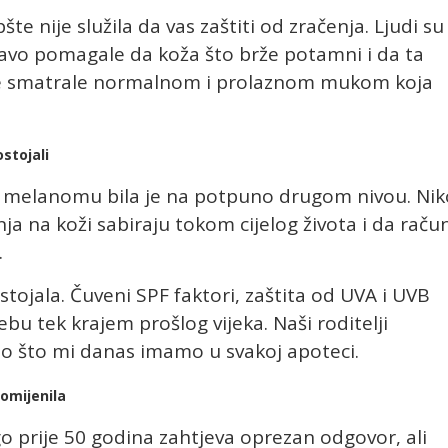
e nije služila da vas zaštiti od zračenja. Ljudi su
pravo pomagale da koža što brže potamni i da ta
 se smatrale normalnom i prolaznom mukom koja
ostojali
že i melanomu bila je na potpuno drugom nivou. Nik
ja na koži sabiraju tokom cijelog života i da raču
.
tojala. Čuveni SPF faktori, zaštita od UVA i UVB
ebu tek krajem prošlog vijeka. Naši roditelji
o što mi danas imamo u svakoj apoteci.
romijenila
go prije 50 godina zahtjeva oprezan odgovor, ali