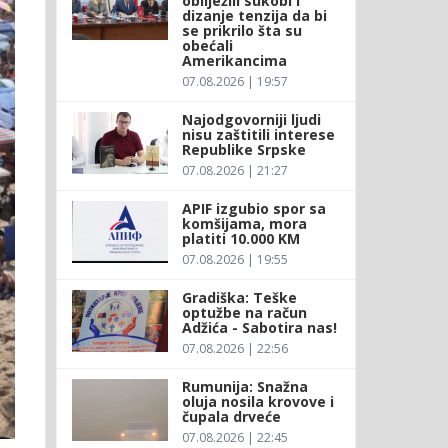
obilježili sukobi i
dizanje tenzija da bi
se prikrilo šta su
obećali
Amerikancima
07.08.2026 | 19:57
Najodgovorniji ljudi
nisu zaštitili interese
Republike Srpske
07.08.2026 | 21:27
APIF izgubio spor sa
komšijama, mora
platiti 10.000 KM
07.08.2026 | 19:55
Gradiška: Teške
optužbe na račun
Adžića - Sabotira nas!
07.08.2026 | 22:56
Rumunija: Snažna
oluja nosila krovove i
čupala drveće
07.08.2026 | 22:45