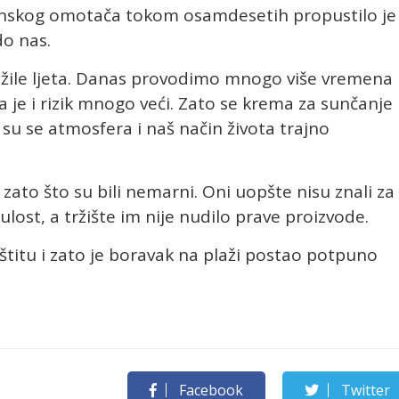
zonskog omotača tokom osamdesetih propustilo je
o nas.
užile ljeta. Danas provodimo mnogo više vremena
pa je i rizik mnogo veći. Zato se krema za sunčanje
o su se atmosfera i naš način života trajno
u zato što su bili nemarni. Oni uopšte nisu znali za
ulost, a tržište im nije nudilo prave proizvode.
titu i zato je boravak na plaži postao potpuno
Facebook
Twitter