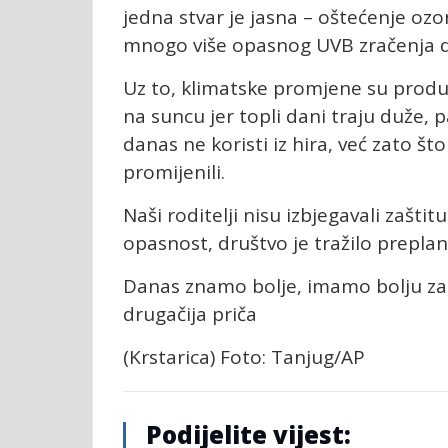
jedna stvar je jasna – oštećenje o
mnogo više opasnog UVB zračenja d
Uz to, klimatske promjene su prod
na suncu jer topli dani traju duže, 
danas ne koristi iz hira, već zato št
promijenili.
Naši roditelji nisu izbjegavali zaštit
opasnost, društvo je tražilo preplan
Danas znamo bolje, imamo bolju zaš
drugačija priča
(Krstarica) Foto: Tanjug/AP
Podijelite vijest: