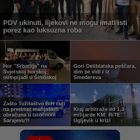
PDV ukinuti, lijekovi ne mogu imati isti
porez kao luksuzna roba
Hor "Srbadija" na
Gori Deliblatska peščara,
Svjetskoj horskoj
dim se vidi i iz
olimpijadi u Švedskoj
Smedereva
Zašto Tužilaštvo BiH ćuti
na predmet mafijaških
Kraj arbitraže od 1,3
obračuna u Istočnom
milijarde KM: RiTE
Sarajevu?!
Ugljevik u krizi