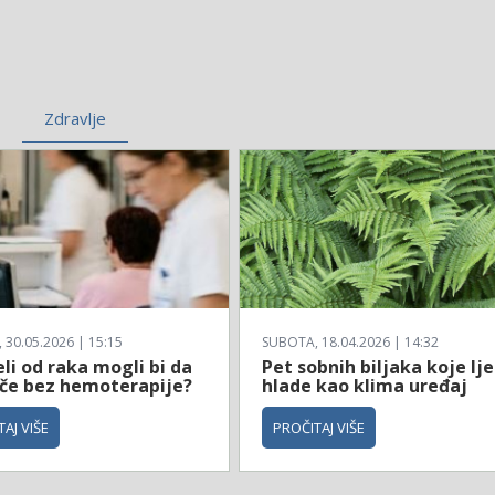
Zdravlje
30.05.2026 | 15:15
SUBOTA, 18.04.2026 | 14:32
li od raka mogli bi da
Pet sobnih biljaka koje lje
ječe bez hemoterapije?
hlade kao klima uređaj
AJ VIŠE
PROČITAJ VIŠE