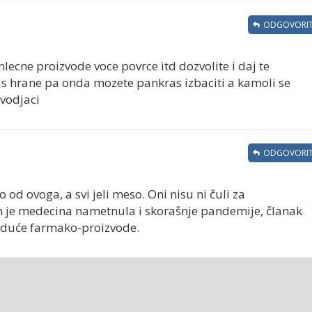
ODGOVORIT
lecne proizvode voce povrce itd dozvolite i daj te
nas hrane pa onda mozete pankras izbaciti a kamoli se
zvodjaci
ODGOVORIT
od ovoga, a svi jeli meso. Oni nisu ni čuli za
m je medecina nametnula i skorašnje pandemije, članak
uduće farmako-proizvode.