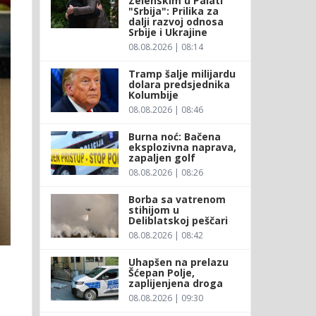
Zelenskim u Palati
"Srbija": Prilika za
dalji razvoj odnosa
Srbije i Ukrajine
08.08.2026 | 08:14
Tramp šalje milijardu
dolara predsjednika
Kolumbije
08.08.2026 | 08:46
Burna noć: Bačena
eksplozivna naprava,
zapaljen golf
08.08.2026 | 08:26
Borba sa vatrenom
stihijom u
Deliblatskoj peščari
08.08.2026 | 08:42
Uhapšen na prelazu
Šćepan Polje,
zaplijenjena droga
08.08.2026 | 09:30