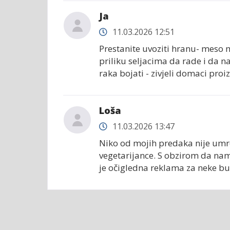
Ja
11.03.2026 12:51
Prestanite uvoziti hranu- meso m
priliku seljacima da rade i da 
raka bojati - zivjeli domaci proi
Loša
11.03.2026 13:47
Niko od mojih predaka nije umro 
vegetarijance. S obzirom da na
je očigledna reklama za neke b