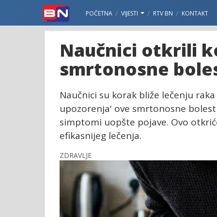
POČETNA
VIJESTI
RTV BN
KONTAKT
Naučnici otkrili k
smrtonosne boles
Naučnici su korak bliže lečenju raka
upozorenja' ove smrtonosne bolesti,
simptomi uopšte pojave. Ovo otkriće
efikasnijeg lečenja.
ZDRAVLJE