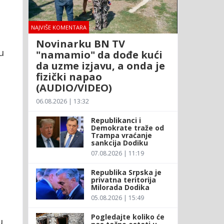
NAJVIŠE KOMENTARA
Novinarku BN TV
u
"namamio" da dođe kući
da uzme izjavu, a onda je
fizički napao
(AUDIO/VIDEO)
06.08.2026 | 13:32
Republikanci i
Demokrate traže od
Trampa vraćanje
sankcija Dodiku
07.08.2026 | 11:19
Republika Srpska je
privatna teritorija
Milorada Dodika
05.08.2026 | 15:49
Pogledajte koliko će
u