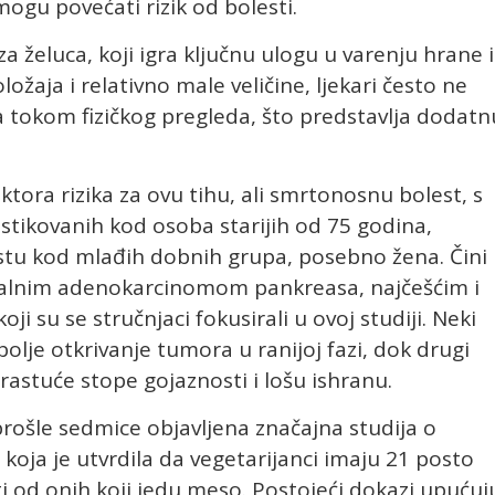
ogu povećati rizik od bolesti.
a želuca, koji igra ključnu ulogu u varenju hrane i
ložaja i relativno male veličine, ljekari često ne
tokom fizičkog pregleda, što predstavlja dodatn
ktora rizika za ovu tihu, ali smrtonosnu bolest, s
stikovanih kod osoba starijih od 75 godina,
astu kod mlađih dobnih grupa, posebno žena. Čini
ktalnim adenokarcinomom pankreasa, najčešćim i
ji su se stručnjaci fokusirali u ovoj studiji. Neki
olje otkrivanje tumora u ranijoj fazi, dok drugi
astuće stope gojaznosti i lošu ishranu.
prošle sedmice objavljena značajna studija o
 koja je utvrdila da vegetarijanci imaju 21 posto
i od onih koji jedu meso. Postojeći dokazi upućuj