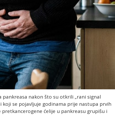
a pankreasa nakon što su otkrili „rani signal
koji se pojavljuje godinama prije nastupa prvih
se pretkancerogene ćelije u pankreasu grupišu i