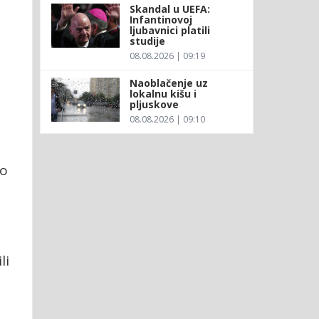
Skandal u UEFA:
Infantinovoj
ljubavnici platili
studije
08.08.2026 | 09:19
Naoblačenje uz
lokalnu kišu i
pljuskove
08.08.2026 | 09:10
lo
li
a