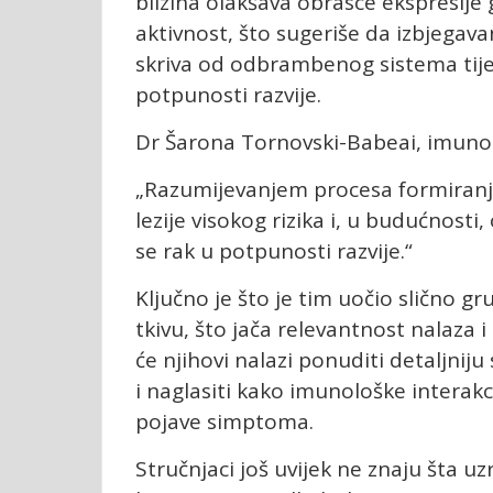
blizina olakšava obrasce ekspresije
aktivnost, što sugeriše da izbjegav
skriva od odbrambenog sistema tije
potpunosti razvije.
Dr Šarona Tornovski-Babeai, imunološ
„Razumijevanjem procesa formiranja i
lezije visokog rizika i, u budućnosti,
se rak u potpunosti razvije.“
Ključno je što je tim uočio slično g
tkivu, što jača relevantnost nalaza 
će njihovi nalazi ponuditi detaljnij
i naglasiti kako imunološke interak
pojave simptoma.
Stručnjaci još uvijek ne znaju šta uz