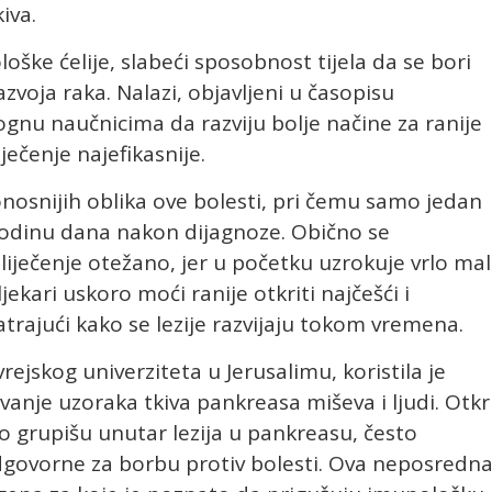
iva.
ološke ćelije, slabeći sposobnost tijela da se bori
zvoja raka. Nalazi, objavljeni u časopisu
gnu naučnicima da razviju bolje načine za ranije
ječenje najefikasnije.
nosnijih oblika ove bolesti, pri čemu samo jedan
 godinu dana nakon dijagnoze. Obično se
e liječenje otežano, jer u početku uzrokuje vrlo ma
ekari uskoro moći ranije otkriti najčešći i
trajući kako se lezije razvijaju tokom vremena.
evrejskog univerziteta u Jerusalimu, koristila je
anje uzoraka tkiva pankreasa miševa i ljudi. Otkri
o grupišu unutar lezija u pankreasu, često
govorne za borbu protiv bolesti. Ova neposredn