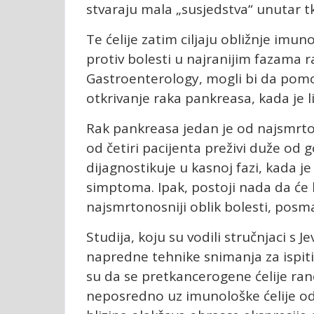
stvaraju mala „susjedstva“ unutar tk
Te ćelije zatim ciljaju obližnje imun
protiv bolesti u najranijim fazama ra
Gastroenterology, mogli bi da pomo
otkrivanje raka pankreasa, kada je li
Rak pankreasa jedan je od najsmrto
od četiri pacijenta preživi duže od
dijagnostikuje u kasnoj fazi, kada j
simptoma. Ipak, postoji nada da će lj
najsmrtonosniji oblik bolesti, posma
Studija, koju su vodili stručnjaci s J
napredne tehnike snimanja za ispitiv
su da se pretkancerogene ćelije ran
neposredno uz imunološke ćelije od