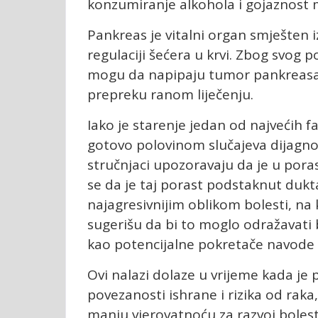
konzumiranje alkohola i gojaznost m
Pankreas je vitalni organ smješten iz
regulaciji šećera u krvi. Zbog svog po
mogu da napipaju tumor pankreasa 
prepreku ranom liječenju.
Iako je starenje jedan od najvećih fa
gotovo polovinom slučajeva dijagno
stručnjaci upozoravaju da je u por
se da je taj porast podstaknut du
najagresivnijim oblikom bolesti, na ko
sugerišu da bi to moglo odražavati b
kao potencijalne pokretače navode r
Ovi nalazi dolaze u vrijeme kada je 
povezanosti ishrane i rizika od raka,
manju vjerovatnoću za razvoj bolest