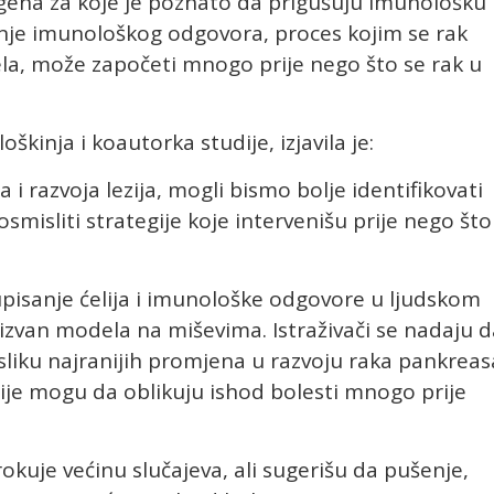
 gena za koje je poznato da prigušuju imunološku
anje imunološkog odgovora, proces kojim se rak
la, može započeti mnogo prije nego što se rak u
kinja i koautorka studije, izjavila je:
 razvoja lezija, mogli bismo bolje identifikovati
 osmisliti strategije koje intervenišu prije nego što
rupisanje ćelija i imunološke odgovore u ljudskom
i izvan modela na miševima. Istraživači se nadaju 
u sliku najranijih promjena u razvoju raka pankreas
cije mogu da oblikuju ishod bolesti mnogo prije
rokuje većinu slučajeva, ali sugerišu da pušenje,