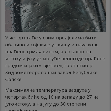
У четвртак ће у свим предјелима бити
облачно и свјежије уз кишу и пљускове
праћене грмљавином, а локално на
истоку и југу уз могуће непогоде праћене
градом и јаким вјетром, саопштио је
Хидрометеоролошки завод Републике
Српске.
Максимална температура ваздуха у
четвртак биће од 16 на западу до 27 на
југоистоку, а на југу до 30 степени
Целзијусових.