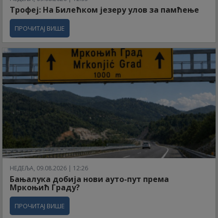
Трофеј: На Билећком језеру улов за памћење
ПРОЧИТАЈ ВИШЕ
НЕДЕЉА, 09.08.2026 | 12:26
Бањалука добија нови ауто-пут према
Мркоњић Граду?
ПРОЧИТАЈ ВИШЕ