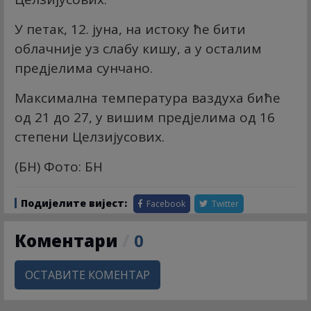
У петак, 12. јуна, на истоку ће бити
облачније уз слабу кишу, а у осталим
предјелима сунчано.
Максимална температура ваздуха биће
од 21 до 27, у вишим предјелима од 16
степени Целзијусових.
(БН) Фото: БН
Подијелите вијест:
Facebook
Twitter
Коментари
/
0
ОСТАВИТЕ КОМЕНТАР