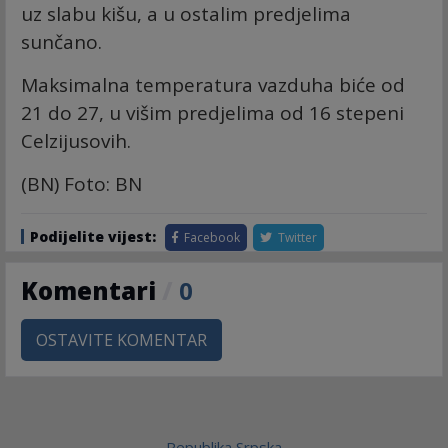
uz slabu kišu, a u ostalim predjelima
sunčano.
Maksimalna temperatura vazduha biće od
21 do 27, u višim predjelima od 16 stepeni
Celzijusovih.
(BN) Foto: BN
Podijelite vijest:
Facebook
Twitter
Komentari
/
0
OSTAVITE KOMENTAR
Republika Srpska