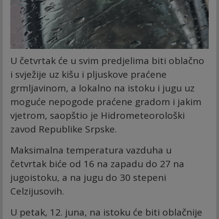
U četvrtak će u svim predjelima biti oblačno
i svježije uz kišu i pljuskove praćene
grmljavinom, a lokalno na istoku i jugu uz
moguće nepogode praćene gradom i jakim
vjetrom, saopštio je Hidrometeorološki
zavod Republike Srpske.
Maksimalna temperatura vazduha u
četvrtak biće od 16 na zapadu do 27 na
jugoistoku, a na jugu do 30 stepeni
Celzijusovih.
U petak, 12. juna, na istoku će biti oblačnije