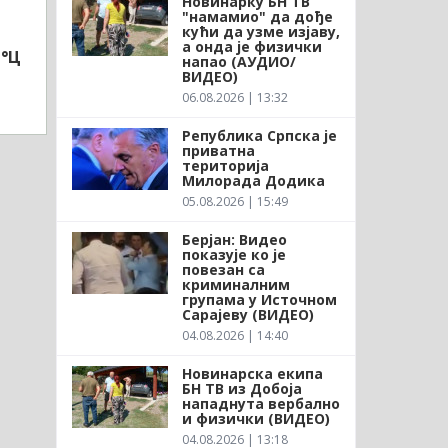
Новинарку БН ТВ
"намамио" да дође
кући да узме изјаву,
а онда је физички
1°Ц
напао (АУДИО/
ВИДЕО)
06.08.2026 | 13:32
Република Српска је
приватна
територија
Милорада Додика
05.08.2026 | 15:49
Берјан: Видео
показује ко је
повезан са
криминалним
групама у Источном
Сарајеву (ВИДЕО)
04.08.2026 | 14:40
Новинарска екипа
БН ТВ из Добоја
нападнута вербално
и физички (ВИДЕО)
04.08.2026 | 13:18