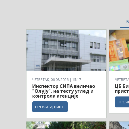
Б
ЧЕТВРТАК, 06.08.2026 | 15:17
ЧЕТВРТАК
Инспектор СИПА величао
ЦБ Би
"Олују", на тесту углед и
прист
контрола агенције
ПРОЧ
ПРОЧИТАЈ ВИШЕ