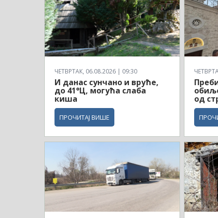
ЧЕТВРТАК, 06.08.2026 | 09:30
ЧЕТВРТАК
И данас сунчано и вруће,
Преби
до 41°Ц, могућа слаба
обиљ
киша
од ст
ПРОЧИТАЈ ВИШЕ
ПРОЧ