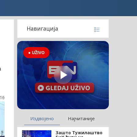
Навигација
● UŽIVO
а
:16
Издвојено
Најчитаније
Зашто Тужилаштво