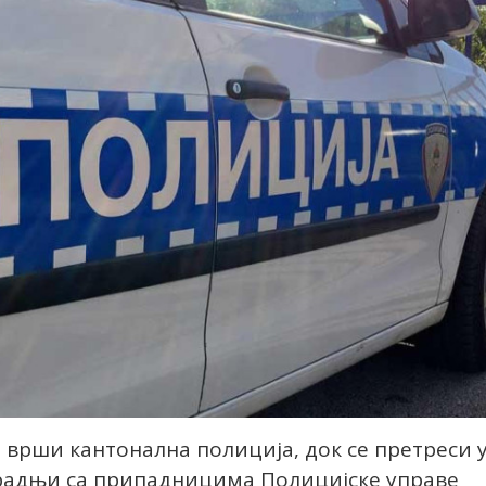
е врши кантонална полиција, док се претреси 
арадњи са припадницима Полицијске управе