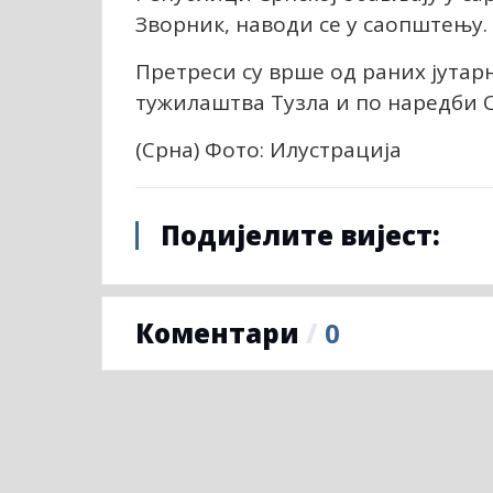
Зворник, наводи се у саопштењу.
Претреси су врше од раних јута
тужилаштва Тузла и по наредби О
(Срна) Фото: Илустрација
Подијелите вијест:
Коментари
/
0