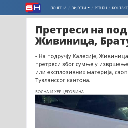
ПОЧЕТНА
ВИЈЕСТИ
РТВ БН
КОНТАКТ
Претреси на под
Живиница, Брат
- На подручју Калесије, Живиница
претреси због сумње у извршење
или експлозивних материја, саоп
Тузланског кантона.
БОСНА И ХЕРЦЕГОВИНА