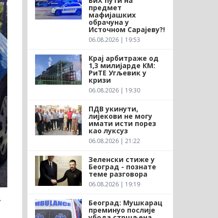
БиХ ћути на
предмет
мафијашких
обрачуна у
Источном Сарајеву?!
06.08.2026 | 19:53
Крај арбитраже од
1,3 милијарде КМ:
РиТЕ Угљевик у
кризи
06.08.2026 | 19:30
ПДВ укинути,
лијекови не могу
имати исти порез
као луксуз
06.08.2026 | 21:22
Зеленски стиже у
Београд - познате
теме разговора
06.08.2026 | 19:19
у
Београд: Мушкарац
преминуо послије
убода стршљена