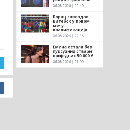
06.08.2026 | 22:40
Борац савладао
Витебск у првом
мечу
квалификација
06.08.2026 | 22:36
Емина остала без
луксузних ствари
вриједних 50.000 €
06.08.2026 | 21:00