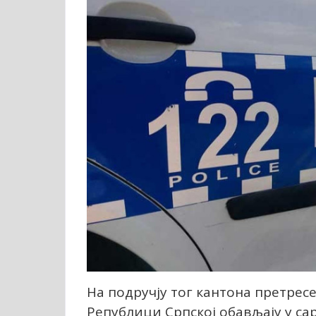
На подручју тог кантона претрес
Републици Српској обављају у с