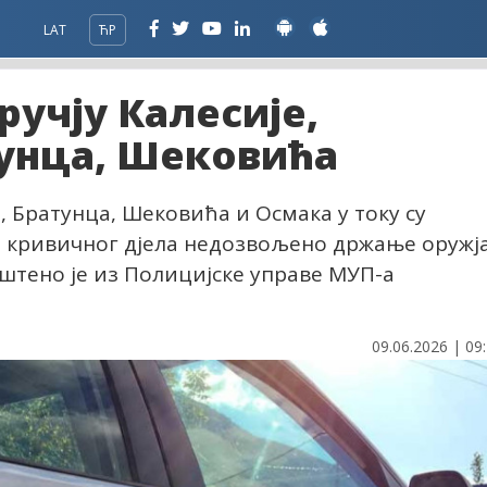
LAT
ЋР
ручју Калесије,
унца, Шековића
, Братунца, Шековића и Осмака у току су
 кривичног дјела недозвољено држање оружј
штено је из Полицијске управе МУП-а
09.06.2026 | 09