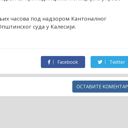
рњих часова под надзором Кантоналног
пштинског суда у Калесији.
Facebook
Twitter
ОСТАВИТЕ КОМЕНТАР