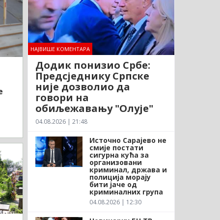
НАЈВИШЕ КОМЕНТАРА
Додик понизио Србе:
Предсједнику Српске
није дозволио да
е
говори на
обиљежавању "Олује"
04.08.2026 | 21:48
Источно Сарајево не
смије постати
сигурна кућа за
организовани
криминал, држава и
полиција морају
бити јаче од
криминалних група
04.08.2026 | 12:30