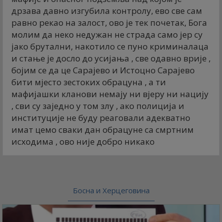
дрзава давно изгубила контролу, ево све сам
равно рекао на залост, ово је тек почетак, Бога
молим да неко недужан не страда само јер су
јако брутални, накотило се пуно криминалаца
и стање је досло до усијања , све одавно врије ,
бојим се да це Сарајево и Истоцно Сарајево
бити мјесто зестоких обрацуна , а ти
мафијашки кланови немају ни вјеру ни нацију
, сви су заједно у том злу , ако полиција и
институције не буду реаговали адекватно
имат цемо сваки дан обрацуне са смртним
исходима , ово није добро никако
Босна и Херцеговина