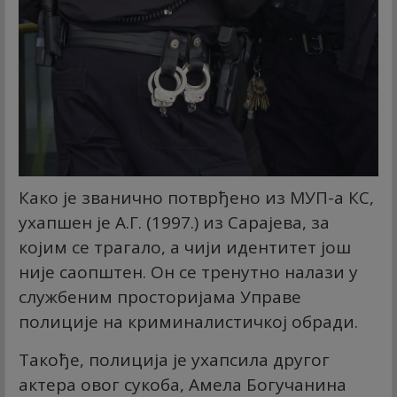
Како је званично потврђено из МУП-а КС,
ухапшен је А.Г. (1997.) из Сарајева, за
којим се трагало, а чији идентитет још
није саопштен. Он се тренутно налази у
службеним просторијама Управе
полиције на криминалистичкој обради.
Такође, полиција је ухапсила другог
актера овог сукоба, Амела Богучанина