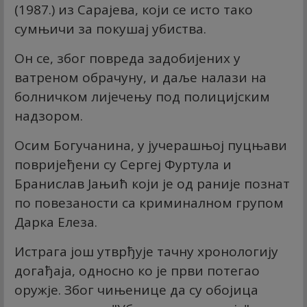
(1987.) из Сарајева, који се исто тако
сумњичи за покушај убиства.
Он се, због повреда задобијених у
ватреном обрачуну, и даље налази на
болничком лијечењу под полицијским
надзором.
Осим Богучанина, у јучерашњој пуцњави
повријеђени су Сергеј Фуртула и
Бранислав Јањић који је од раније познат
по повезаности са криминалном групом
Дарка Елеза.
Истрага још утврђује тачну хронологију
догађаја, односно ко је први потегао
оружје. Због чињенице да су обојица