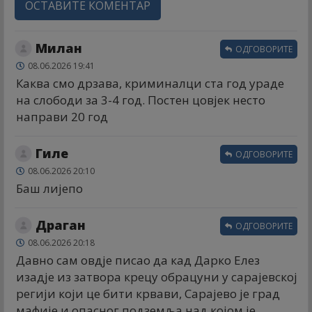
ОСТАВИТЕ КОМЕНТАР
Милан
ОДГОВОРИТЕ
08.06.2026 19:41
Каква смо дрзава, криминалци ста год ураде
на слободи за 3-4 год. Постен цовјек несто
направи 20 год
Гиле
ОДГОВОРИТЕ
08.06.2026 20:10
Баш лијепо
Драган
ОДГОВОРИТЕ
08.06.2026 20:18
Давно сам овдје писао да кад Дарко Елез
изадје из затвора крецу обрацуни у сарајевској
регији који це бити крвави, Сарајево је град
мафије и опасног подземља над којом је