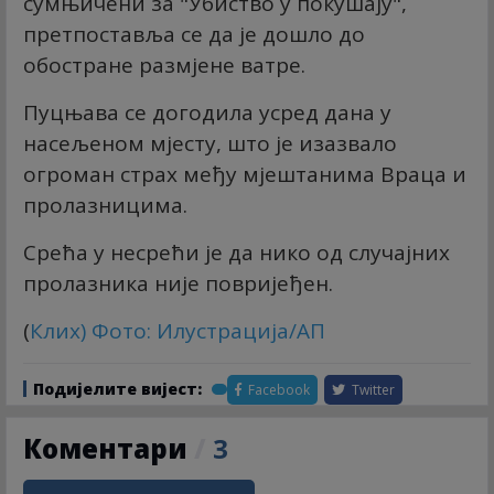
сумњичени за "Убиство у покушају",
претпоставља се да је дошло до
обостране размјене ватре.
Пуцњава се догодила усред дана у
насељеном мјесту, што је изазвало
огроман страх међу мјештанима Враца и
пролазницима.
Срећа у несрећи је да нико од случајних
пролазника није повријеђен.
(
Клиx
) Фото: Илустрација/АП
Подијелите вијест:
Facebook
Twitter
Коментари
/
3