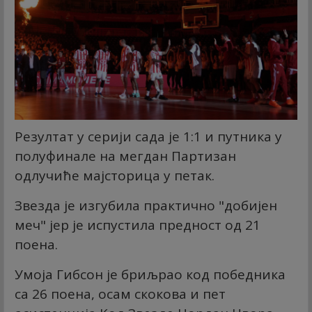
Резултат у серији сада је 1:1 и путника у
полуфинале на мегдан Партизан
одлучиће мајсторица у петак.
Звезда је изгубила практично "добијен
меч" јер је испустила предност од 21
поена.
Умоја Гибсон је бриљрао код победника
са 26 поена, осам скокова и пет