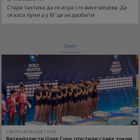
Стара тактика да се игра сто висе мецева .Да
се каса пуни а у БГ.це их разбити
Спорт
СУБОТА, 08.08.2026 | 16:23
Ватерполисти Црне Горе спустили главе током