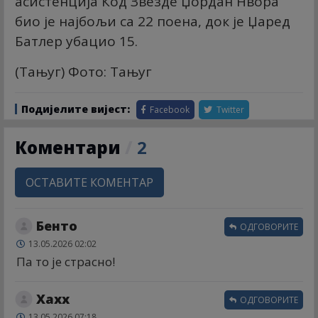
асистенција Код Звезде Џордан Нвора
био је најбољи са 22 поена, док је Џаред
Батлер убацио 15.
(Тањуг) Фото: Тањуг
Подијелите вијест:
Facebook
Twitter
Коментари
/
2
ОСТАВИТЕ КОМЕНТАР
Бенто
ОДГОВОРИТЕ
13.05.2026 02:02
Па то је страсно!
Хахх
ОДГОВОРИТЕ
13.05.2026 07:18