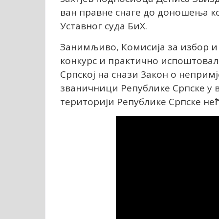
ван правне снаге до доношења ко
Уставног суда БиХ.
Занимљиво, Комисија за избор 
конкурс и практично испоштовала
Српској на снази Закон о неприм
званичници Републике Српске у в
територији Републике Српске не