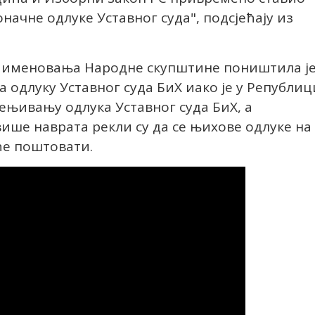
начне одлуке Уставног суда", подсјећају из
и именовања Народне скупштине поништила ј
 одлуку Уставног суда БиХ иако је у Републиц
јењивању одлука Уставног суда БиХ, а
ише наврата рекли су да се њихове одлуке на
ће поштовати.