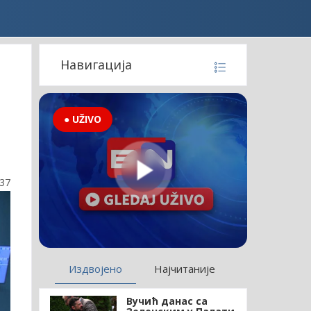
Навигација
● UŽIVO
:37
Издвојено
Најчитаније
Вучић данас са