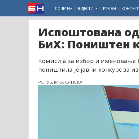
ПОЧЕТНА
ВИЈЕСТИ
РТВ БН
КОНТАКТ
Испоштована од
БиХ: Поништен к
Комисија за избор и именовање 
поништила је јавни конкурс за и
РЕПУБЛИКА СРПСКА