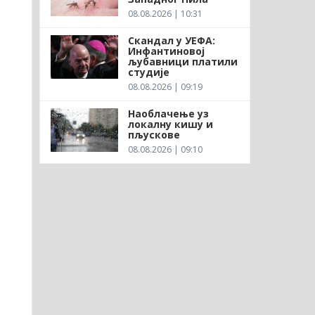
08.08.2026 | 10:31
Скандал у УЕФА:
Инфантиновој
љубавници платили
студије
08.08.2026 | 09:19
Наоблачење уз
локалну кишу и
пљускове
08.08.2026 | 09:10