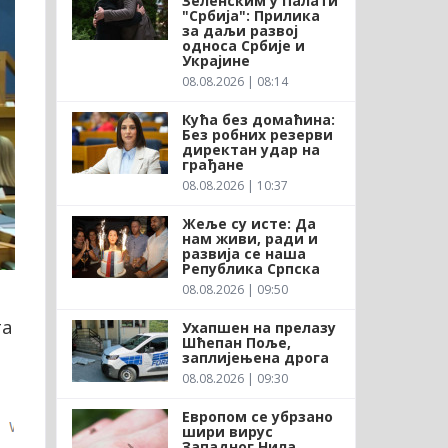
Зеленским у Палати
"Србија": Прилика
за даљи развој
односа Србије и
Украјине
08.08.2026 | 08:14
Кућа без домаћина:
Без робних резерви
директан удар на
грађане
08.08.2026 | 10:37
Жеље су исте: Да
нам живи, ради и
развија се наша
Република Српска
08.08.2026 | 09:50
та
Ухапшен на прелазу
Шћепан Поље,
заплијењена дрога
08.08.2026 | 09:30
Европом се убрзано
шири вирус
Западног Нила