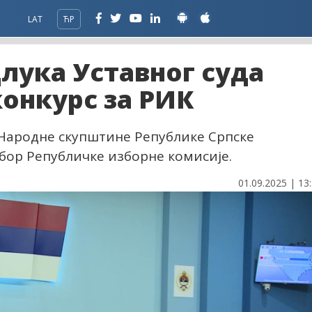
LAT
ЋР
лука Уставног суда
онкурс за РИК
Народне скупштине Републике Српске
збор Републичке изборне комисије.
01.09.2025 | 13