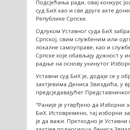
Подсјећања ради, овај конкурс јо
суд БиХ као и све друге акте дон
Републике Српске.
Одлуком Уставног суда БиХ забра
Српској, свим службеним или од
локалне самоуправе, као и служ
Српске које обављају дужност у 
радње на основу укинутог Изборн
Уставни суд БиХ је, додаје се у 
захтјевима Дениса Звиздића, у в
предсједавајућег Представничког
"Раније је утврђено да Изборни з
БиХ. Истовремено, тај изборни за
је да важи. Претходно је Уставни
захтјев подносиоца Дениса Звиз