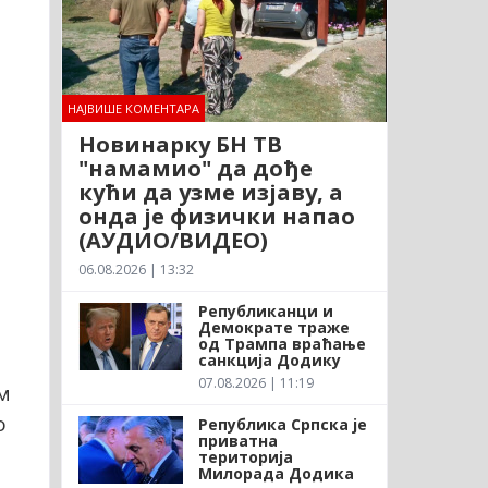
НАЈВИШЕ КОМЕНТАРА
Новинарку БН ТВ
"намамио" да дође
кући да узме изјаву, а
онда је физички напао
(АУДИО/ВИДЕО)
06.08.2026 | 13:32
Републиканци и
Демократе траже
од Трампа враћање
санкција Додику
07.08.2026 | 11:19
м
о
Република Српска је
приватна
територија
Милорада Додика