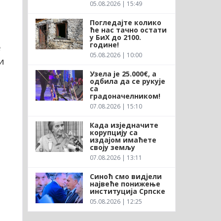
05.08.2026 | 15:49
Погледајте колико
ће нас тачно остати
у БиХ до 2100.
године!
е
05.08.2026 | 10:00
и
Узела је 25.000€, а
одбила да се рукује
са
градоначелником!
07.08.2026 | 15:10
Када изједначите
корупцију са
издајом имаћете
своју земљу
07.08.2026 | 13:11
Синоћ смо видјели
највеће понижење
институција Српске
05.08.2026 | 12:25