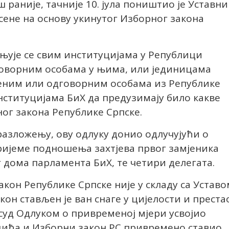
ш раније, тачније 10. јула поништио је Уставни
есене на основу укинутог Изборног закона
њује се свим институцијама у Републици
говорним особама у њима, или јединицама
беним или одговорним особама из Републике
институцијама БиХ да предузимају било какве
ог закона Републике Српске.
образложењу, ову одлуку донио одлучујући о
ријеме подношења захтјева првог замјеника
 дома парламента БиХ, те четири делегата.
акон Републике Српске није у складу са Уставо
кон стављен је ван снаге у цијелости и преста
 суд Одлуком о привременој мјери усвојио
дића и Изборни закон РС привремено ставио