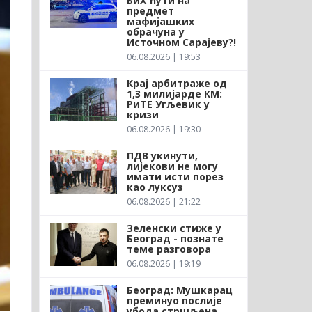
БиХ ћути на
предмет
мафијашких
обрачуна у
Источном Сарајеву?!
06.08.2026 | 19:53
Крај арбитраже од
1,3 милијарде КМ:
РиТЕ Угљевик у
кризи
06.08.2026 | 19:30
ПДВ укинути,
лијекови не могу
имати исти порез
као луксуз
06.08.2026 | 21:22
Зеленски стиже у
Београд - познате
теме разговора
06.08.2026 | 19:19
Београд: Мушкарац
преминуо послије
убода стршљена