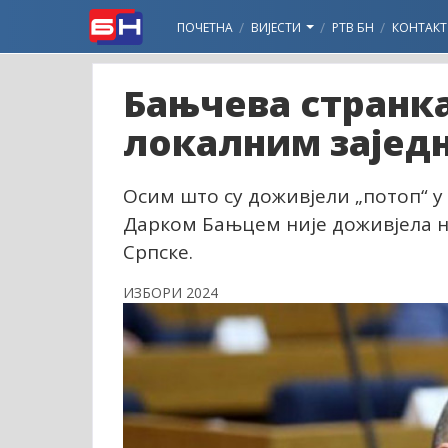
ПОЧЕТНА
ВИЈЕСТИ
РТВ БН
КОНТАКТ
Бањчева странк
локалним зајед
Осим што су доживјели „потоп“ у
Дарком Бањцем није доживјела н
Српске.
ИЗБОРИ 2024