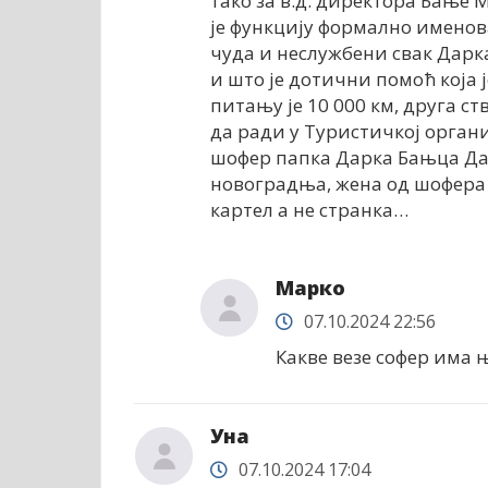
тако за в.д. директора Бање
је функцију формално именова
чуда и неслужбени свак Дар
и што је дотични помоћ која ј
питању је 10 000 км, друга 
да ради у Туристичкој органи
шофер папка Дарка Бањца Дал
новоградња, жена од шофера 
картел а не странка…
Марко
07.10.2024 22:56
Какве везе софер има 
Уна
07.10.2024 17:04