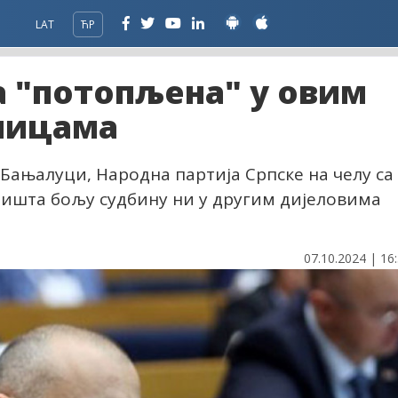
LAT
ЋР
а "потопљена" у овим
ницама
 Бањалуци, Народна партија Српске на челу са
ишта бољу судбину ни у другим дијеловима
07.10.2024 | 16