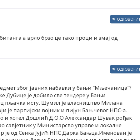
ОДГОВОРИТ
, битанга а врло брзо це тако проци и змај од
ОДГОВОРИТ
едмет због јавних набавки у бањи “Мљечаница”?
ке Дубице је добило све тендере у Бањи
ц пљачка исту. Шумил је власништво Милана
ји је партијски војник и пијун Бањчевог НПС-а.
ао и хотел Дошлић Д.О.О Александар Шувак рођак
ао савјетник у Министарсво управе и локалне
 је од Сенка Јујић НПС Дарка Бањца.Именован је