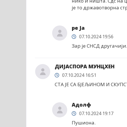
нико и ништа. Сдс на 
је то државотворна ст
ре Ја
07.10.2024 19:56
Зар је СНСД другачији.
ДИЈАСПОРА МУНЦХЕН
07.10.2024 16:51
СТА ЈЕ СА БЈЕЉИНОМ И СКУ
Адолф
07.10.2024 19:17
Пушиона.