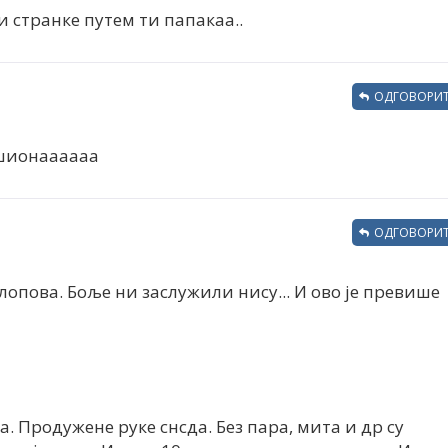
и странке путем ти папакаа..
ОДГОВОРИТ
шионаааааа
ОДГОВОРИТ
лопова. Боље ни заслужили нису... И ово је превише
. Продужене руке снсда. Без пара, мита и др су