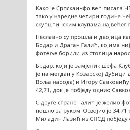
Како је Српскаинфо већ писала Н
тако у наредне четири године не
скупштинским клупама највећег г
Неславно су прошла и двојица ка
Брдар и Драган Галић, којима ниј
фотеље борили из столица народ
Брдар, који је замјеник шефа Кл
је на мегдан у Козарској Дубици 
Воља народа) и Игору Савковићу (
42,71, док је побједу однио Савко
С друге стране Галић је желио фо
пошло за руком. Освојио је 34,71
Миладин Лазић из СНСД побједу о