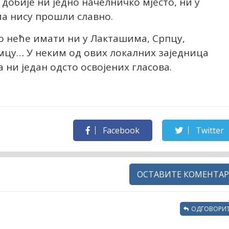
 добије ни једно начелничко мјесто, ни у
а нису прошли славно.
о неће имати ни у Лакташима, Српцу,
мцу… У неким од ових локалних заједница
 ни један одсто освојених гласова.
Facebook
Twitter
ОСТАВИТЕ КОМЕНТАР
ОДГОВОРИТ