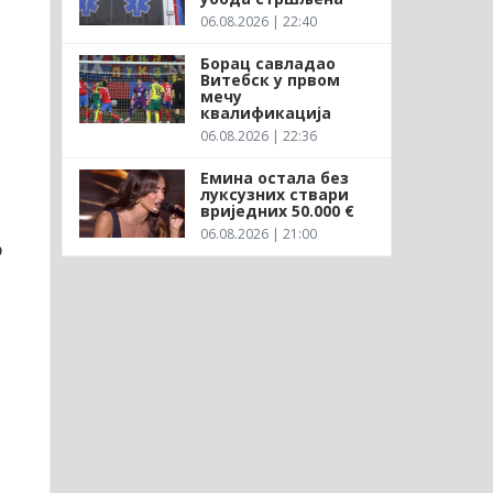
06.08.2026 | 22:40
Борац савладао
Витебск у првом
мечу
квалификација
06.08.2026 | 22:36
Емина остала без
луксузних ствари
вриједних 50.000 €
06.08.2026 | 21:00
о