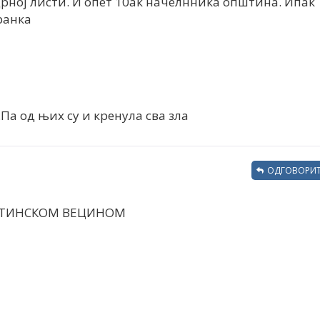
црној листи. И опет 10ак начелнника општина. Ипак
ранка
Па од њих су и кренула сва зла
ОДГОВОРИТ
ПСТИНСКОМ ВЕЦИНОМ