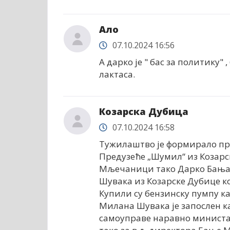
Ало
07.10.2024 16:56
А дарко је " бас за политику" 
лактаса.
Козарска Дубица
07.10.2024 16:58
Тужилаштво је формирало пр
Предузеће „Шумил“ из Козарс
Мљечаници тако Дарко Бања
Шувака из Козарске Дубице ко
Купили су бензинску пумпу к
Милана Шувака је запослен к
самоуправе наравно министар