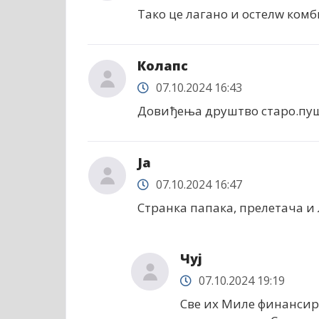
Тако це лагано и остелw комб
Колапс
07.10.2024 16:43
Довиђења друштво старо.пу
Ја
07.10.2024 16:47
Странка папака, прелетача и 
Чуј
07.10.2024 19:19
Све их Миле финансира