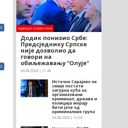
Е
НАЈВИШЕ КОМЕНТАРА
Додик понизио Србе:
Предсједнику Српске
није дозволио да
говори на
обиљежавању "Олује"
Е
04.08.2026 | 21:48
Источно Сарајево не
смије постати
сигурна кућа за
организовани
криминал, држава и
полиција морају
бити јаче од
криминалних група
04.08.2026 | 12:30