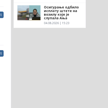
Осигурање одбило
исплату штете на
возилу које је
Е
слупала Ања
04.08.2026 | 15:23
Е