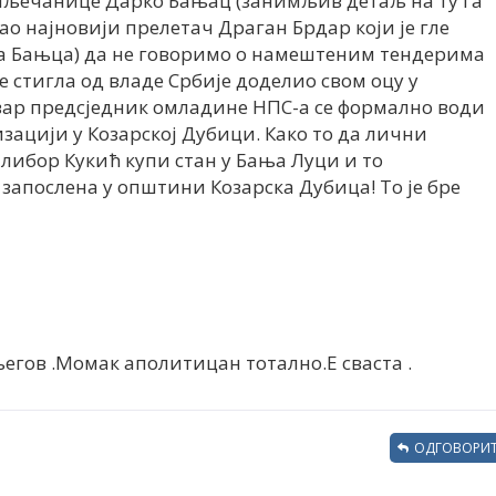
 Мљечанице Дарко Бањац (занимљив детаљ на ту га
о најновији прелетач Драган Брдар који је гле
ка Бањца) да не говоримо о намештеним тендерима
е стигла од владе Србије доделио свом оцу у
ствар предсједник омладине НПС-а се формално води
зацији у Козарској Дубици. Како то да лични
ибор Кукић купи стан у Бања Луци и то
запослена у општини Козарска Дубица! То је бре
његов .Момак аполитицан тотално.Е сваста .
ОДГОВОРИТ