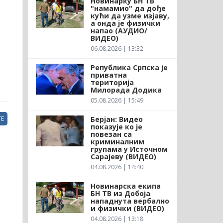
Новинарку БН ТВ
"намамио" да дође
кући да узме изјаву,
а онда је физички
напао (АУДИО/
ВИДЕО)
06.08.2026 | 13:32
Република Српска је
приватна
територија
Милорада Додика
05.08.2026 | 15:49
Берјан: Видео
Е
показује ко је
повезан са
криминалним
групама у Источном
Сарајеву (ВИДЕО)
04.08.2026 | 14:40
Новинарска екипа
БН ТВ из Добоја
нападнута вербално
и физички (ВИДЕО)
04.08.2026 | 13:18