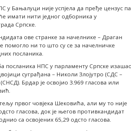
ПС у Бањалуци није успјела да пређе цензус па
ће имати нити једног одборника у
рада Српске.
ндидата ове странке за начелнике – Драган
е помогло ни то што су се за начелничке
них посланика.
уба посланика НПС у парламенту Српске изаша
двојици суграђана – Николи Злојутро (СДС –
СНСД). Брдар је освојио 3.969 гласова или
вић.
тељу првог човјека Шековића, али му то није
 одсто гласова, док је његов противкандидат
днио са освојених 65,29 одсто гласова.