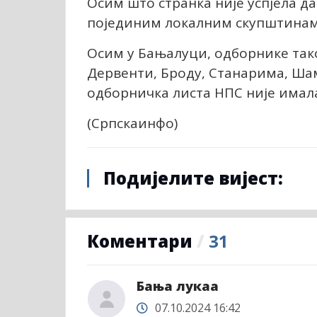
Осим што странка није успјела да
појединим локалним скупштинам
Осим у Бањалуци, одборнике так
Дервенти, Броду, Станарима, Ша
одборничка листа НПС није имала
(Српскаинфо)
Подијелите вијест:
Коментари
/
31
Бања лукаа
07.10.2024 16:42