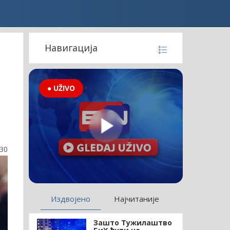
Навигација
● UŽIVO
:30
Издвојено
Најчитаније
Зашто Тужилаштво