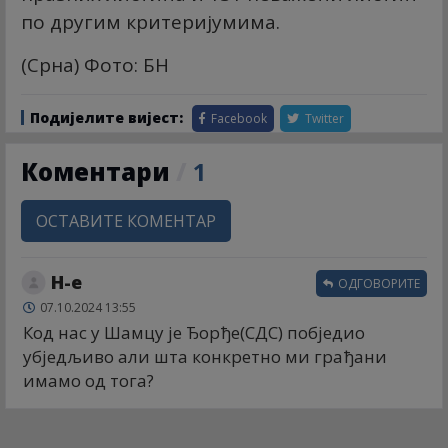
по другим критеријумима.
(Срна) Фото: БН
Подијелите вијест:
Facebook
Twitter
Коментари
/
1
ОСТАВИТЕ КОМЕНТАР
Н-е
ОДГОВОРИТЕ
07.10.2024 13:55
Код нас у Шамцу је Ђорђе(СДС) побједио
убједљиво али шта конкретно ми грађани
имамо од тога?