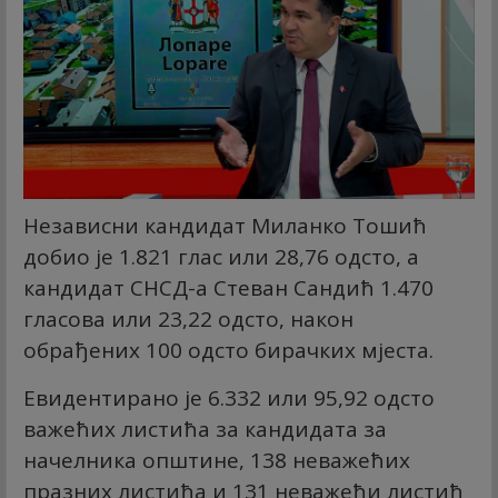
Независни кандидат Миланко Тошић
добио је 1.821 глас или 28,76 одсто, а
кандидат СНСД-а Стеван Сандић 1.470
гласова или 23,22 одсто, након
обрађених 100 одсто бирачких мјеста.
Евидентирано је 6.332 или 95,92 одсто
важећих листића за кандидата за
начелника општине, 138 неважећих
празних листића и 131 неважећи листић