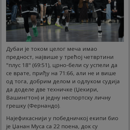
Дубаи је током целог меча имао
предност, највише у трећој четвртини
"плус 18" (69:51), црно-бели су успели да
се врате, приђу на 71:66, али не и више
од тога, добрим делом и одлуком судија
да доделе две техничке (Џекири,
Вашингтон) и једну неспортску личну
грешку (Фернандо).
Најефикаснији у победничкој екипи био
је Џанан Муса са 22 поена, док су