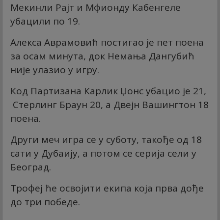
Мекинли Рајт и Мфионду Кабенгеле
убацили по 19.
Алекса Аврамовић постигао је пет поена
за осам минута, док Немања Дангубић
није улазио у игру.
Код Партизана Карлик Џонс убацио је 21,
Стерлинг Браун 20, а Двејн Вашингтон 18
поена.
Други меч игра се у суботу, такође од 18
сати у Дубаију, а потом се серија сели у
Београд.
Трофеј ће освојити екипа која прва дође
до три победе.