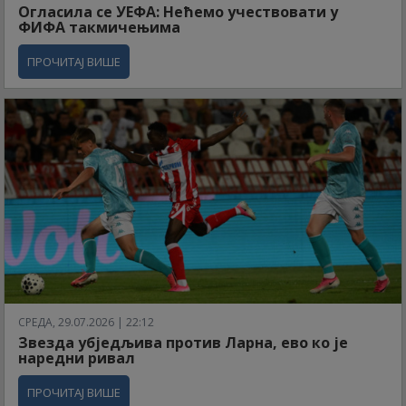
Огласила се УЕФА: Нећемо учествовати у
ФИФА такмичењима
ПРОЧИТАЈ ВИШЕ
СРЕДА, 29.07.2026 | 22:12
Звезда убједљива против Ларна, ево ко је
наредни ривал
ПРОЧИТАЈ ВИШЕ