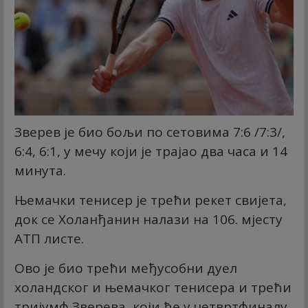
Зверев је био бољи по сетовима 7:6 /7:3/,
6:4, 6:1, у мечу који је трајао два часа и 14
минута.
Њемачки тенисер је трећи рекет свијета,
док се Холанђанин налази на 106. мјесту
АТП листе.
Ово је био трећи међусобни дуел
холандског и њемачког тенисера и трећи
тријумф Зверева, који ће у четвртфиналу