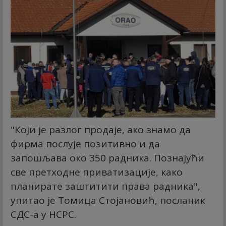
"Који је разлог продаје, ако знамо да
фирма послује позитивно и да
запошљава око 350 радника. Познајући
све претходне приватизације, како
планирате заштитити права радника",
упитао је Томица Стојановић, посланик
СДС-а у НСРС.