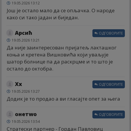
19.05.2026 13:12
Још је остало мало да се опљачка. О народе
како си тако јадан и биједан.
Арсић
ОДГОВОРИТЕ
19.05.2026 13:21
Да није заинтересован пријатељ лакташког
коња и кретена Вишковића који уваљује
шатор болнице па да раскрцме и то што је
остало до октобра.
Xx
ОДГОВОРИТЕ
19.05.2026 13:27
Додик је то продао а ви гласајте опет за њега
онетwо
ОДГОВОРИТЕ
19.05.2026 13:54
Стратески партнер - Гордан Павловиц