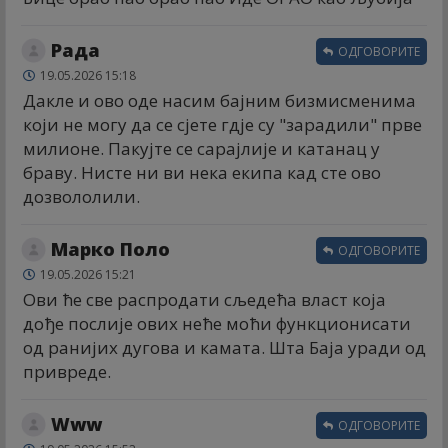
Рада
ОДГОВОРИТЕ
19.05.2026 15:18
Дакле и ово оде насим бајним бизмисменима
који не могу да се сјете гдје су "зарадили" прве
милионе. Пакујте се сарајлије и катанац у
браву. Нисте ни ви нека екипа кад сте ово
дозвололили.
Марко Поло
ОДГОВОРИТЕ
19.05.2026 15:21
Ови ће све распродати сљедећа власт која
дође послије ових неће моћи функционисати
од ранијих дугова и камата. Шта Баја уради од
привреде.
Www
ОДГОВОРИТЕ