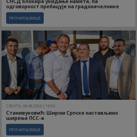
СНСД блокира укидање намета, па
одговорност пребацује на градоначелнике
ПРОЧИТАЈ ВИШЕ
СУБОТА, 08.08.2026 | 19:53
Станивуковић: Широм Српске настављамо
ширење ПСС-а
ПРОЧИТАЈ ВИШЕ