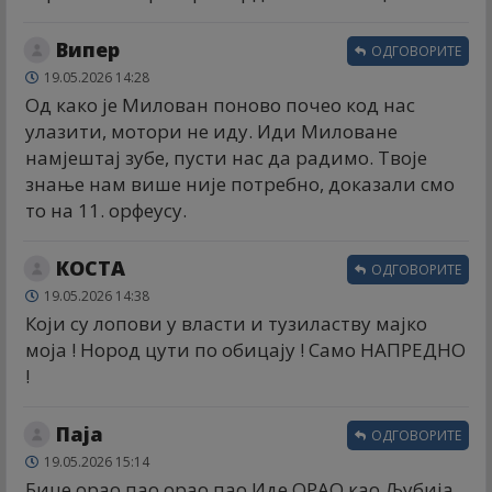
Випер
ОДГОВОРИТЕ
19.05.2026 14:28
Од како је Милован поново почео код нас
улазити, мотори не иду. Иди Миловане
намјештај зубе, пусти нас да радимо. Твоје
знање нам више није потребно, доказали смо
то на 11. орфеусу.
КОСТА
ОДГОВОРИТЕ
19.05.2026 14:38
Који су лопови у власти и тузиластву мајко
моја ! Нород цути по обицају ! Само НАПРЕДНО
!
Паја
ОДГОВОРИТЕ
19.05.2026 15:14
Бице орао пао орао пао Иде ОРАО као Љубија