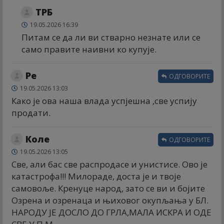
ТРБ
19.05.2026 16:39
Питам се да ли ви стварно незнате или се
само правите наивни ко купује.
Ре
ОДГОВОРИТЕ
19.05.2026 13:03
Како је ова наша влада успјешна ,све успију
продати.
Коле
ОДГОВОРИТЕ
19.05.2026 13:05
Све, али бас све распродасе и унистисе. Ово је
катастрофа!!! Милораде, доста је и твоје
самовоље. Кренуце народ, зато се ви и бојите
Озрена и озренаца и њиховог окупљања у БЛ.
НАРОДУ ЈЕ ДОСЛО ДО ГРЛА,МАЛА ИСКРА И ОДЕ