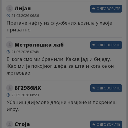
Лијан
ОДГОВОРИТЕ
21.05.2026 06:36
Претаче нафту из службених возила у xвоје
приватно
Метролошка лаб
ОДГОВОРИТЕ
21.05.2026 07:48
Е, кога смо ми бранили. Какав јад и биједу.
Жао ми је покојног шефа, за шта и кога се он
жртвовао.
БГ2986ИХ
ОДГОВОРИТЕ
23.05.2026 08:23
Убациш дијелове двојне намјене и покренеш
игру.
Стоја
ОДГОВОРИТЕ