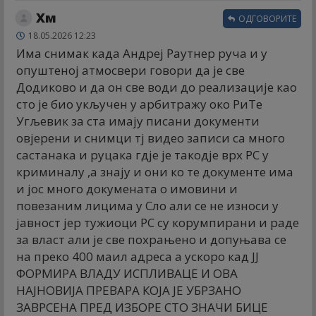
Хм
ОДГОВОРИТЕ
18.05.2026 12:23
Има снимак када Андреј Раутнер руча и у
опуштеној атмосвери говори да је све
Додиково и да он све води до реализације као
сто је био укључен у арбитражу око РиТе
Угљевик за ста имају писани документи
овјерени и снимци тј видео записи са много
састанака и руцака гдје је такодје врх РС у
криминалу ,а знају и они ко те документе има
и јос много докумената о имовини и
повезаним лицима у Сло али се не износи у
јавност јер тужиоци РС су корумпирани и раде
за власт али је све похрањено и допуњава се
на преко 400 маил адреса а ускоро кад ЈЈ
ФОРМИРА ВЛАДУ ИСПЛИВАЦЕ И ОВА
НАЈНОВИЈА ПРЕВАРА КОЈА ЈЕ УБРЗАНО
ЗАВРСЕНА ПРЕД ИЗБОРЕ СТО ЗНАЧИ БИЦЕ