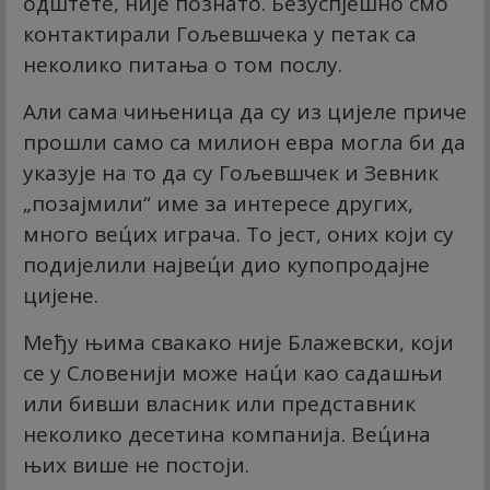
одштете, није познато. Безуспјешно смо
контактирали Гољевшчека у петак са
неколико питања о том послу.
Али сама чињеница да су из цијеле приче
прошли само са милион евра могла би да
указује на то да су Гољевшчек и Зевник
„позајмили“ име за интересе других,
много вец́их играча. То јест, оних који су
подијелили највец́и дио купопродајне
цијене.
Међу њима свакако није Блажевски, који
се у Словенији може нац́и као садашњи
или бивши власник или представник
неколико десетина компанија. Вец́ина
њих више не постоји.