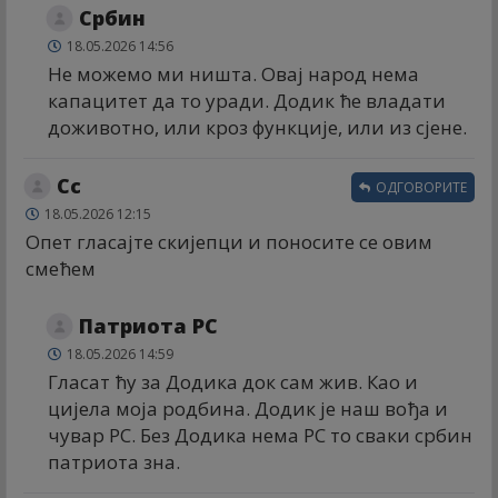
Србин
18.05.2026 14:56
Не можемо ми ништа. Овај народ нема
капацитет да то уради. Додик ће владати
доживотно, или кроз функције, или из сјене.
Сс
ОДГОВОРИТЕ
18.05.2026 12:15
Опет гласајте скијепци и поносите се овим
смећем
Патриота РС
18.05.2026 14:59
Гласат ћу за Додика док сам жив. Као и
цијела моја родбина. Додик је наш вођа и
чувар РС. Без Додика нема РС то сваки србин
патриота зна.