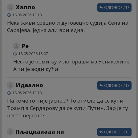
Халло
ОДГОВОРИТЕ
18.05.2026 13:13
Нека живи срецно и дуговецно судија Сена из
Сарајева. Једна али вриједна.
Ре
18.05.2026 15:07
Несто је помињу и логораши из Устиколине.
А ти је води кући!
Идеално
ОДГОВОРИТЕ
18.05.2026 13:13
Па коме то није јасно...? То отисло да се купи
Трамп а Сердарову да се купи Путин. Зар је ту
несто нејасно?
Пљацкааааа на
ОДГОВОРИТЕ