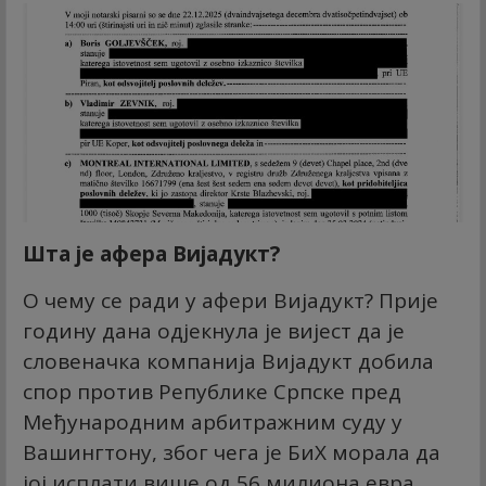
Шта је афера Вијадукт?
О чему се ради у афери Вијадукт? Прије
годину дана одјекнула је вијест да је
словеначка компанија Вијадукт добила
спор против Републике Српске пред
Међународним арбитражним суду у
Вашингтону, због чега је БиХ морала да
јој исплати више од 56 милиона евра