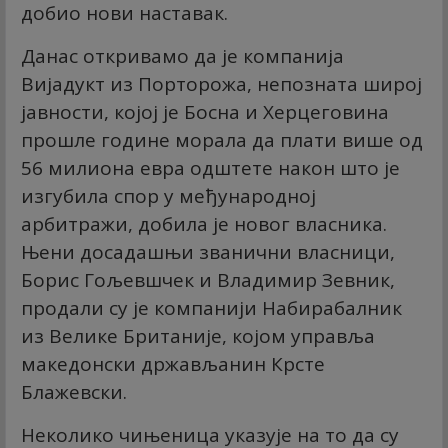
добио нови наставак.
Данас откривамо да је компанија
Вијадукт из Порторожа, непозната широј
јавности, којој је Босна и Херцеговина
прошле године морала да плати више од
56 милиона евра одштете након што је
изгубила спор у међународној
арбитражи, добила је новог власника.
Њени досадашњи званични власници,
Борис Гољевшчек и Владимир Зевник,
продали су је компанији Набирабалник
из Велике Британије, којом управља
македонски држављанин Крсте
Блажевски.
Неколико чињеница указује на то да су