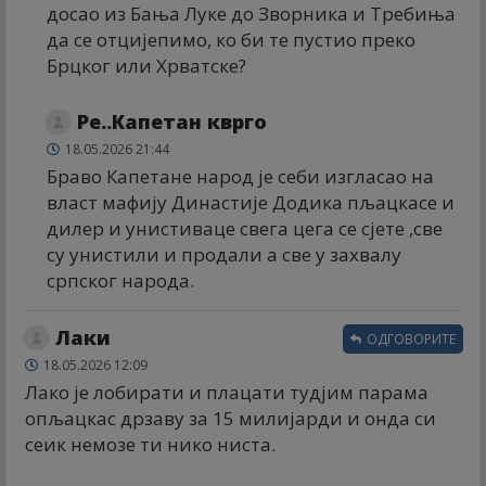
досао из Бања Луке до Зворника и Требиња
да се отцијепимо, ко би те пустио преко
Брцког или Хрватске?
Ре..Капетан кврго
18.05.2026 21:44
Браво Капетане народ је себи изгласао на
власт мафију Династије Додика пљацкасе и
дилер и унистиваце свега цега се сјете ,све
су унистили и продали а све у захвалу
српског народа.
Лаки
ОДГОВОРИТЕ
18.05.2026 12:09
Лако је лобирати и плацати тудјим парама
опљацкас дрзаву за 15 милијарди и онда си
сеик немозе ти нико ниста.