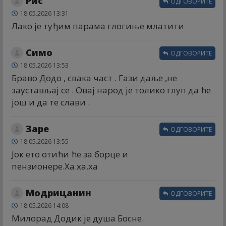
Рис
ОДГОВОРИТЕ
18.05.2026 13:31
Лако је туђим парама глогиње млатити
Симо
ОДГОВОРИТЕ
18.05.2026 13:53
Браво Додо , свака част . Гази даље ,не
заустављај се . Овај народ је толико глуп да ће
још и да те слави .
Заре
ОДГОВОРИТЕ
18.05.2026 13:55
Јок ето отићи ће за борце и
пензионере.Ха.ха.ха
Модрицанин
ОДГОВОРИТЕ
18.05.2026 14:08
Милорад Додик је душа Босне.