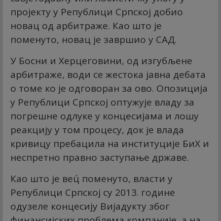
пројекту у Републици Српској добио
новац од арбитраже. Као што је
поменуто, новац је завршио у САД.
У Босни и Херцеговини, од изгубљене
арбитраже, води се жестока јавна дебата
о томе ко је одговоран за ово. Опозиција
у Републици Српској оптужује владу за
погрешне одлуке у концесијама и лошу
реакцију у том процесу, док је влада
кривицу пребацила на институције БиХ и
неспретно правно заступање државе.
Као што је вец́ поменуто, власти у
Републици Српској су 2013. године
одузеле концесију Вијадукту због
финансијских проблема компаније, а на