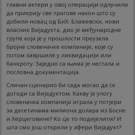
главни актери у овој операцији одлучили
да прикрију све трагове након што су
добили новац од БиХ. Блажевски, нови
власник Вијадукта, дио је међународне
групе која је у прошлости преузела
бројне словеначке компаније, које су
потом завршиле у ликвидацији или
банкроту. Заједно са њима је нестала и
пословна документација.
Сличан сценарио би сада могао да се
догоди са Вијадуктом. Какву је улогу
словеначка компанија играла у потјери
за десетинама милиона долара из Босне
и Херцеговине? Ко ц́е то подијелити? И
шта смо још открили у афери Вијадукт?