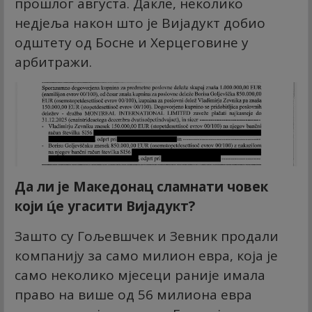
прошлог августа. Дакле, неколико
недјеља након што је Вијадукт добио
одштету од Босне и Херцеговине у
арбитражи.
Да ли је Македонац сламнати човек
који ц́е угасити Вијадукт?
Зашто су Гољевшчек и Зевник продали
компанију за само милион евра, која је
само неколико мјесеци раније имала
право на више од 56 милиона евра