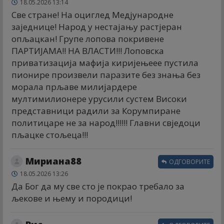
18.05.2026 13:14
Све стране! На оциглед Медјународне
заједнице! Народ у нестајању растјеран
опљацкан! Групе лопова покривене
ПАРТИЈАМА!! НА ВЛАСТИ!!! Лоповска
приватизација мафија киријењеее пустила
пионире произвели паразите без знања без
морала прљаве милијардере
мултимилионере урусили сустем Високи
представници радили за Корумпиране
политицаре не за народ!!!!!! Главни свједоци
пљацке стољеца!!!
Мириана88
ОДГОВОРИТЕ
18.05.2026 13:26
Да Бог да му све сто је покрао требало за
љекове и њему и породици!