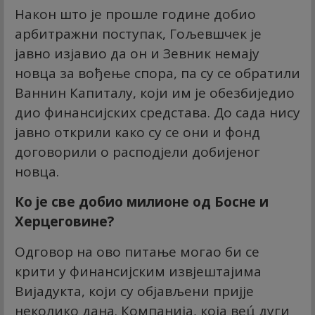
Након што је прошле године добио
арбитражни поступак, Гољевшчек је
јавно изјавио да он и Зевник немају
новца за вођење спора, па су се обратили
Ваннин Капиталу, који им је обезбиједио
дио финансијских средстава. До сада нису
јавно открили како су се они и фонд
договорили о расподјели добијеног
новца.
Ко је све добио милионе од Босне и
Херцеговине?
Одговор на ово питање могао би се
крити у финансијским извјештајима
Вијадукта, који су објављени пријје
неколико дана. Компанија, која вец́ дуги