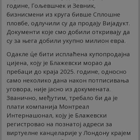
године, Гољевшчек и Зевник,
бизнисмени из круга бивше Сплошне
пловбе, одлучили су да продају Вијадукт.
Документи које смо добили откривају да
су за њега добили укупно милион евра.
Одакле ц́е бити исплаћена купопродајна
цијена, коју је Блажевски морао да
пребаци до краја 2025. године, односно
само неколико дана након потписивања
уговора, није јасно из докумената.
Званично, међутим, требало би да је
плати компанија Монтреал
Интернашонал, коју је Блажевски
регистровао на познатој адреси за
виртуелне канцеларије у Лондону крајем