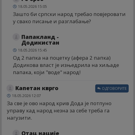
18.05.2026 15:05
Зашто би српски народ требао повјеровати
у свако писање и разглабање?
Папакланд -
Додикистан
18.05.2026 15:45
Од 2 папка на поцетку (афера 2 папка)
Додикова власт је изњедрила на хиљаде
папака, који "воде" народ!
Капетан кврго
ОДГОВОРИТЕ
18.05.2026 12:07
За све је ово народ крив Дода је потпуно
управу кад народ незна за себе треба га
нагузити.
Отац нације