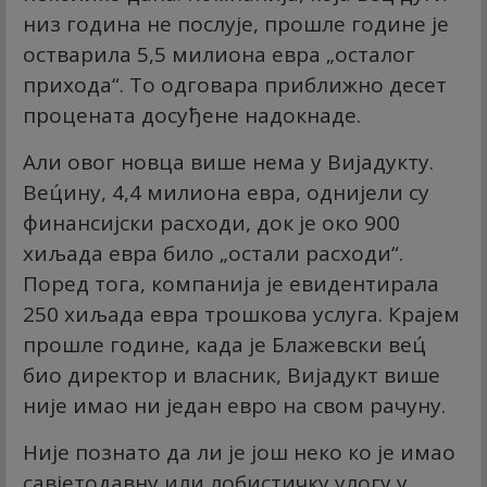
низ година не послује, прошле године је
остварила 5,5 милиона евра „осталог
прихода“. То одговара приближно десет
процената досуђене надокнаде.
Али овог новца више нема у Вијадукту.
Вец́ину, 4,4 милиона евра, однијели су
финансијски расходи, док је око 900
хиљада евра било „остали расходи“.
Поред тога, компанија је евидентирала
250 хиљада евра трошкова услуга. Крајем
прошле године, када је Блажевски вец́
био директор и власник, Вијадукт више
није имао ни један евро на свом рачуну.
Није познато да ли је још неко ко је имао
савјетодавну или лобистичку улогу у