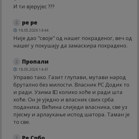
И ти вјерујес ???
ре ре
18.05.2026 14:44
Није дао "своје" од нашег покраденог, веч од
нашег у покушају да замаскира покрадено.
Пропали
18.05.2026 14:47
Управо тако. Газит глупави, мутави народ
брутално без милости. Власник РС Додик то
и ради. Узима 💵 колико хоће и ради шта
хоће. Он је уједно и власник свих срба
поданика. Већина слиједи власника, све уз
пјесму и арлаукање испод шатора. Таман је
то све.
Ре Србо