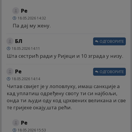
Ре
18.05.2026 14:32
Па дај му жену.
БЛ
ОДГОВОРИТЕ
18.05.2026 14:11
Шта сестрић ради у Ријеци и 10 зграда у низу.
Ре
ОДГОВОРИТЕ
18.05.2026 14:14
Читав свијет је у лоповлуку, имаш санкције а
кад уплатиш одређену своту ти си најбољи,
онда ти људи оду код црквених великана и све
те гријехе окају,шта рећи.
Ре
18.05.2026 15:53