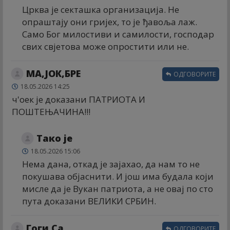
Црква је секташка организација. Не
опраштају они гријех, то је ђавоља лаж.
Само Бог милостиви и самилости, господар
свих свјетова може опростити или не.
МА,ЈОК,БРЕ
ОДГОВОРИТЕ
18.05.2026 14:25
ч'оек је доказани ПАТРИОТА И
ПОШТЕЊАЧИНА!!!
Тако је
18.05.2026 15:06
Нема дана, откад је зајахао, да нам то не
покушава објаснити. И још има будала који
мисле да је Вукан патриота, а не овај по сто
пута доказани ВЕЛИКИ СРБИН.
Гоги Са
ОДГОВОРИТЕ