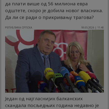
да плати више од 56 милиона евра
одштете, скоро је добила новог власника.
Да ли се ради о прикривању трагова?
РЕПУБЛИКА СРПСКА
18.05.2026 | 11:40
Један од најгласнијих балканских
скандала посљедњих година недавно је