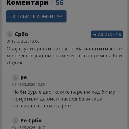
Коментари
/
56
ОСТАВИТЕ КОМЕНТАР
Србо
ОДГОВОРИТЕ
18.05.2026 12:06
Овај глупи српски народ треба напатити до те
мјере да се једном опамети за сва времена бои
Додик.
ре
18.05.2026 13:35
Не би Бурле дао толике паре ни кад би му
пријетили да виси насред Бакинаца
наглавацке...стипса је то...
Ре Србо
18.05.2026 14:17