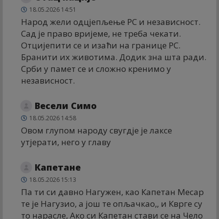
18.05.2026 14:51
Народ жели одцјепљење РС и независност.
Сад је право вријеме, не треба чекати.
Отцијепити се и изаћи на границе РС.
Бранити их животима. Додик зна шта ради.
Срби у памет се и сложно кренимо у
независност.
Весели Симо
18.05.2026 14:58
Овом глупом народу свугдје је лаксе
утјерати, него у главу
Капетане
18.05.2026 15:13
Па ти си давно Нагужен, као Капетан Месар
те је Нагузио, а још те опљачкао,, и Кврге су
то нарасле, Ако си Капетан стави се на Чело