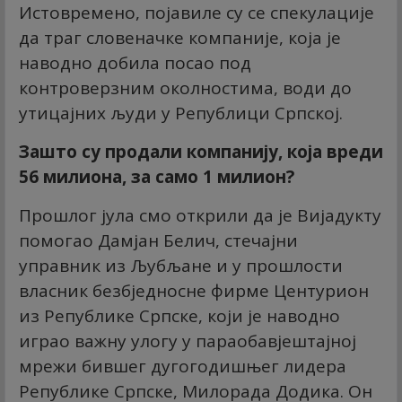
Истовремено, појавиле су се спекулације
да траг словеначке компаније, која је
наводно добила посао под
контроверзним околностима, води до
утицајних људи у Републици Српској.
Зашто су продали компанију, која вреди
56 милиона, за само 1 милион?
Прошлог јула смо открили да је Вијадукту
помогао Дамјан Белич, стечајни
управник из Љубљане и у прошлости
власник безбједносне фирме Центурион
из Републике Српске, који је наводно
играо важну улогу у параобавјештајној
мрежи бившег дугогодишњег лидера
Републике Српске, Милорада Додика. Он