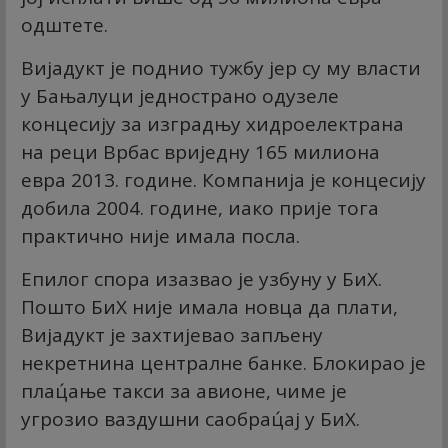
одштете.
Вијадукт је поднио тужбу јер су му власти
у Бањалуци једнострано одузеле
концесију за изградњу хидроелектрана
на реци Врбас вриједну 165 милиона
евра 2013. године. Компанија је концесију
добила 2004. године, иако прије тога
практично није имала посла.
Епилог спора изазвао је узбуну у БиХ.
Пошто БиХ није имала новца да плати,
Вијадукт је захтијевао запљену
некретнина централне банке. Блокирао је
плац́ање такси за авионе, чиме је
угрозио ваздушни саобрац́ај у БиХ.