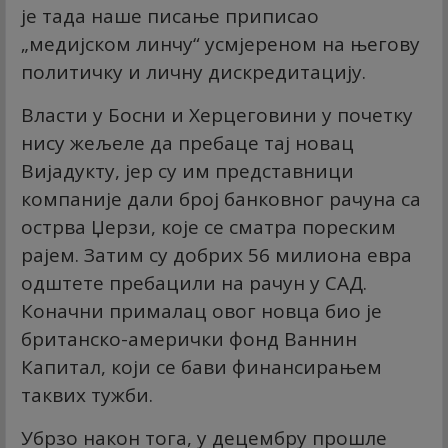
је тада наше писање приписао
„медијском линчу“ усмјереном на његову
политичку и личну дискредитацију.
Власти у Босни и Херцеговини у почетку
нису жељеле да пребаце тај новац
Вијадукту, јер су им представници
компаније дали број банковног рачуна са
острва Џерзи, које се сматра пореским
рајем. Затим су добрих 56 милиона евра
одштете пребацили на рачун у САД.
Коначни прималац овог новца био је
британско-амерички фонд Ваннин
Капитал, који се бави финансирањем
таквих тужби.
Убрзо након тога, у децембру прошле