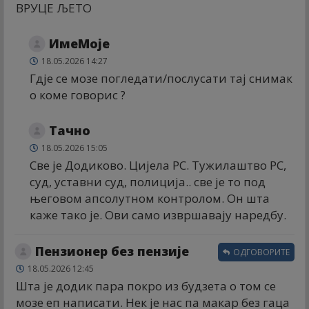
ВРУЦЕ ЉЕТО
ИмеМоје
18.05.2026 14:27
Гдје се мозе погледати/послусати тај снимак
о коме говорис ?
Тачно
18.05.2026 15:05
Све је Додиково. Цијела РС. Тужилаштво РС,
суд, уставни суд, полиција.. све је то под
његовом апсолутном контролом. Он шта
каже тако је. Ови само извршавају наредбу.
Пензионер без пензије
ОДГОВОРИТЕ
18.05.2026 12:45
Шта је додик пара покро из будзета о том се
мозе еп написати. Нек је нас па макар без гаца