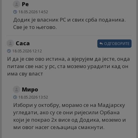
Ре
18.05.2026 14:52
Додик је власник РС и свих срба поданика.
Све је то његово.
Саса
ОДГОВОРИТЕ
18.05.2026 12:12
И да је све ово истина, а вјерујем да јесте, онда
питам све нас у рс, ста моземо урадити кад он
има сву власт
Миро
18.05.2026 13:52
Избори у октобру, морамо се на Мадјарску
угледати, ако су се они ријесили Орбана
који је покрао 2x висе од Додика, моземо и
ми овог насег сељацица смакнути.