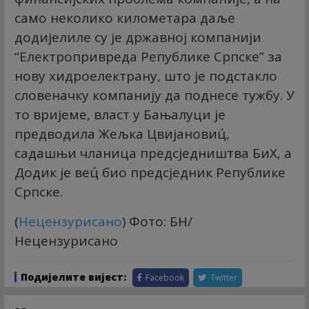
само неколико километара даље
додијелиле су је државној компанији
“Електропривреда Републике Српске” за
нову хидроелектрану, што је подстакло
словеначку компанију да поднесе тужбу. У
то вријеме, власт у Бањалуци је
предводила Жељка Цвијановиц́,
садашњи чланица предсједништва БиХ, а
Додик је вец́ био предсједник Републике
Српске.
(
Нецензурисано
) Фото: БН/
Нецензурисано
Подијелите вијест:
Facebook
Twitter