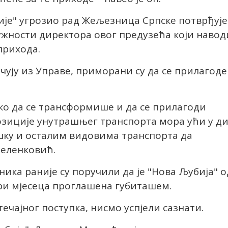
бије" угрозио рад Жељезница Српске потврђује
жности директора овог предузећа који навод
 прихода.
чују из Управе, приморани су да се прилагоде
о да се трансформише и да се прилагоди
зиције унутрашњег транспорта мора ући у д
шку и осталим видовима транспорта да
 Зеленковић.
ика раније су поручили да је "Нова Љубија" о
ри мјесеца проглашена губиташем.
ечајног поступка, нисмо успјели сазнати.