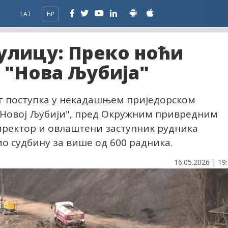
LAT
ЋР
улицу: Преко ноћи
 "Нова Љубија"
ог поступка у некадашњем приједорском
"Новој Љубији", пред Окружним привредним
директор и овлаштени заступник рудника
ио судбину за више од 600 радника.
16.05.2026 | 19