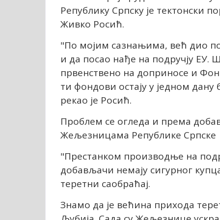
Републику Српску је тектонски п
Живко Росић.
"По мојим сазнањима, већ дио п
и да посао нађе на подручју ЕУ. 
првенствено на доприносе и Фон
ти фондови остају у једном дану 
рекао је Росић.
Проблем се огледа и према доба
Жељезницама Републике Српске
"Престанком производње на подр
добављачи немају сигурног купц
теретни саобраћај.
Знамо да је већина прихода тере
Љубија. Сада су Жељезнице ускраћ