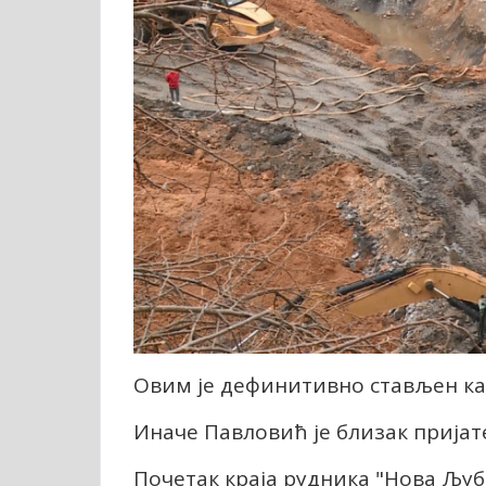
Овим је дефинитивно стављен ка
Иначе Павловић је близак прија
Почетак краја рудника "Нова Љуби