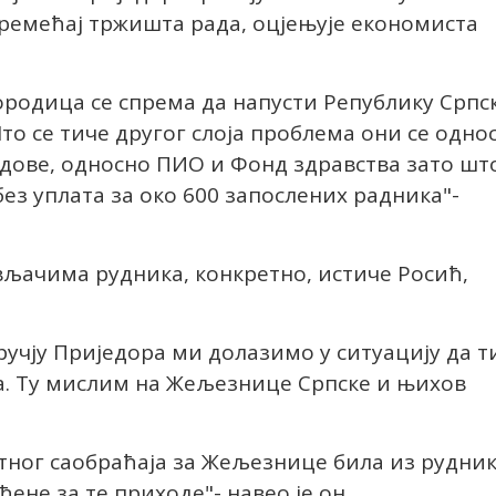
оремећај тржишта рада, оцјењује економиста
ородица се спрема да напусти Републику Српс
Што се тиче другог слоја проблема они се одно
дове, односно ПИО и Фонд здравства зато шт
без уплата за око 600 запослених радника"-
вљачима рудника, конкретно, истиче Росић,
учју Приједора ми долазимо у ситуацију да т
а. Ту мислим на Жељезнице Српске и њихов
тног саобраћаја за Жељезнице била из рудни
ене за те приходе"- навео је он.