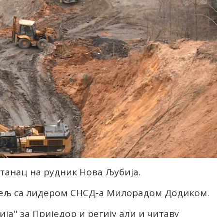
танац на рудник Нова Љубија.
тељ са лидером СНСД-а Милорадом Додиком.
ја" за Приједор и регију али и читаву