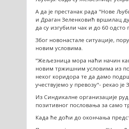
А да је престанак рада "Нове Љу
и Драган Зеленковић вршилац ду
да су изгубили чак и до 60 одсто
Због новонастале ситуације, пору
новим условима.
"Жељезница мора наћи начин как
новим тржишним условима из по
неког коридора те да дамо подр
учествујемо у превозу"- рекао је
Из Синдикалне организације рудн
позитивног пословања за само т
Када ће доћи до окончања предст