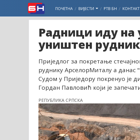
ПОЧЕТНА
ВИЈЕСТИ
РТВ БН
КОНТАКТ
Радници иду на 
уништен рудник
Приједлог за покретање стечајн
руднику АрселорМиталу а данас 
Судом у Приједору покренуо је 
Гордан Павловић који је запечат
РЕПУБЛИКА СРПСКА