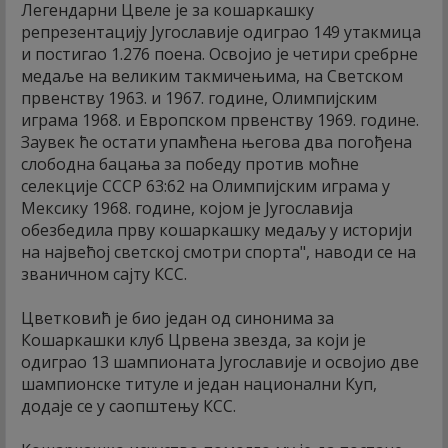
Легендарни Цвеле је за кошаркашку
репрезентацију Југославије одиграо 149 утакмица
и постигао 1.276 поена. Освојио је четири сребрне
медаље на великим такмичењима, на Светском
првенству 1963. и 1967. године, Олимпијским
играма 1968. и Европском првенству 1969. године.
Заувек ће остати упамћена његова два погођена
слободна бацања за победу против моћне
селекције СССР 63:62 на Олимпијским играма у
Мексику 1968. године, којом је Југославија
обезбедила прву кошаркашку медаљу у историји
на највећој светској смотри спорта", наводи се на
званичном сајту КСС.
Цветковић је био један од синонима за
Кошаркашки клуб Црвена звезда, за који је
одиграо 13 шампионата Југославије и освојио две
шампионске титуле и један национални Куп,
додаје се у саопштењу КСС.