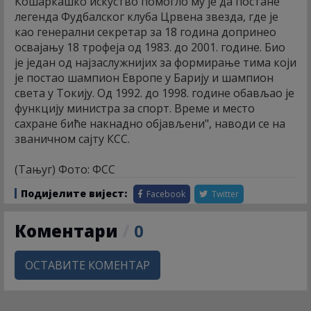
Кошаркашко искуство помогло му је да постане
легенда Фудбалског клуба Црвена звезда, где је
као генерални секретар за 18 година допринео
освајању 18 трофеја од 1983. до 2001. године. Био
је један од најзаслужнијих за формирање тима који
је постао шампион Европе у Барију и шампион
света у Токију. Од 1992. до 1998. године обављао је
функцију министра за спорт. Време и место
сахране биће накнадно објављени", наводи се на
званичном сајту КСС.
(Тањуг) Фото: ФСС
Подијелите вијест:
Facebook
Twitter
Коментари
/
0
ОСТАВИТЕ КОМЕНТАР