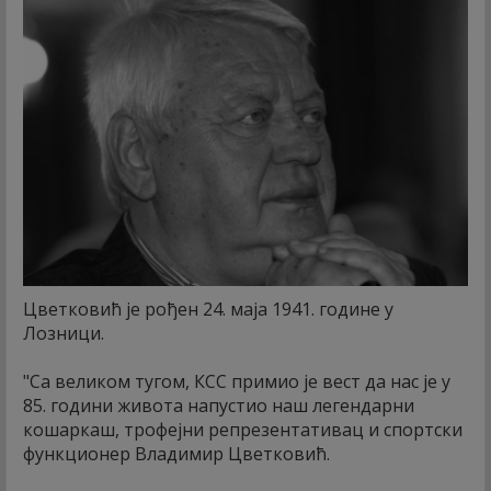
Цветковић је рођен 24. маја 1941. године у
Лозници.
"Са великом тугом, КСС примио је вест да нас је у
85. години живота напустио наш легендарни
кошаркаш, трофејни репрезентативац и спортски
функционер Владимир Цветковић.