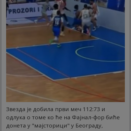
Звезда је добила први меч 112:73 и
одлука о томе ко ће на Фајнал-фор биће
донета у "мајсторици" у Београду,