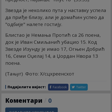
Звезда је неколико пута у наставку успела
да приђе близу, али је домаћин успео да
"одбије" налете гостију.
Блистао је Немања Протић са 26 поена,
док је Иван Смиљанић убацио 15. Код
Звезде Изунду је имао 17, Огњен Добрић
16, Семи Оџелај 14, а Џордан Нвора 13
поена.
(Тањуг) Фото: X/сцхреенсхот
Подијелите вијест:
Facebook
Twitter
Коментари
/
0