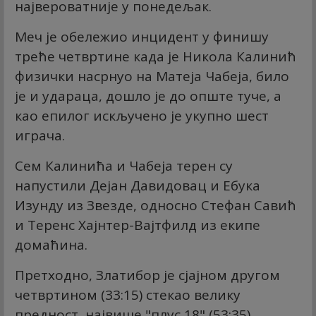
највероватније у понедељак.
Меч је обележио инцидент у финишу
треће четвртине када је Никола Калинић
физички насрнуо на Матеја Чабеја, било
је и удараца, дошло је до опште туче, а
као епилог искључено је укупно шест
играча.
Сем Калинића и Чабеја терен су
напустили Дејан Давидовац и Ебука
Изунду из Звезде, односно Стефан Савић
и Теренс Хајнтер-Вајтфилд из екипе
домаћина.
Претходно, Златибор је сјајном другом
четвртином (33:15) стекао велику
предност, највише "плус 18" (53:35).