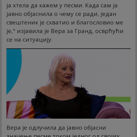
ја хтела да кажем у песми. Када сам ја
јавно објаснила о чему се ради, један
свештеник је схватио и благословио ме
је," изјавила је Вера за Гранд, осврћући
се на ситуацију.
Вера је одлучила да јавно објасни
значење песме током једног од својих