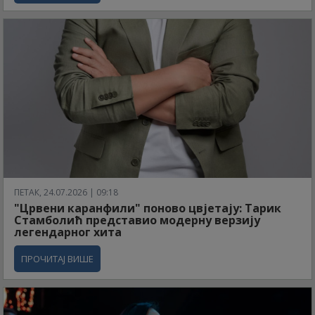
ПЕТАК, 24.07.2026 | 09:18
"Црвени каранфили" поново цвјетају: Тарик
Стамболић представио модерну верзију
легендарног хита
ПРОЧИТАЈ ВИШЕ