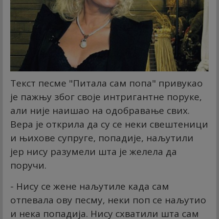
Текст песме "Питала сам попа" привукао
је пажњу због своје интригантне поруке,
али није наишао на одобравање свих.
Вера је открила да су се неки свештеници
и њихове супруге, попадије, наљутили
јер нису разумели шта је желела да
поручи.
- Нису се жене наљутиле када сам
отпевала ову песму, неки поп се наљутио
и нека попадија. Нису схватили шта сам