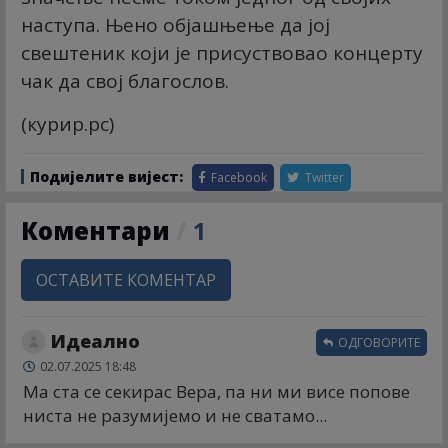
наступа. Њено објашњење да јој
свештеник који је присуствовао концерту
чак да свој благослов.
(
курир.рс
)
Подијелите вијест:
Facebook
Twitter
Коментари
/
1
ОСТАВИТЕ КОМЕНТАР
Идеално
ОДГОВОРИТЕ
02.07.2025 18:48
Ма ста се секирас Вера, па ни ми висе попове
ниста не разумијемо и не сватамо...