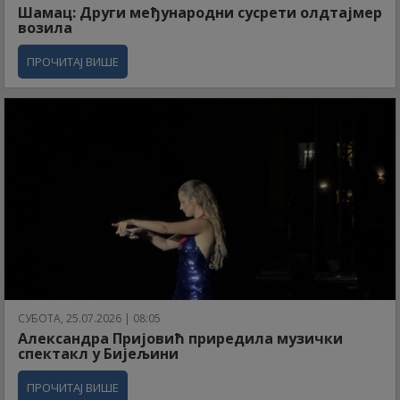
Шамац: Други међународни сусрети олдтајмер
возила
ПРОЧИТАЈ ВИШЕ
СУБОТА, 25.07.2026 | 08:05
Александра Пријовић приредила музички
спектакл у Бијељини
ПРОЧИТАЈ ВИШЕ