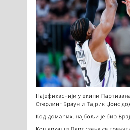
Најефикаснији у екипи Партизана
Стерлинг Браун и Тајрик Џонс дод
Код домаћих, најбољи је био Брај
Кошаркаши Партизана се тренутно