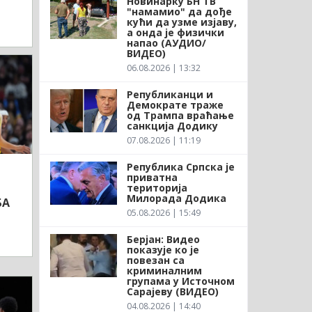
Новинарку БН ТВ
"намамио" да дође
кући да узме изјаву,
а онда је физички
напао (АУДИО/
ВИДЕО)
06.08.2026 | 13:32
Републиканци и
Демократе траже
од Трампа враћање
санкција Додику
07.08.2026 | 11:19
Република Српска је
приватна
територија
Милорада Додика
БА
05.08.2026 | 15:49
Берјан: Видео
показује ко је
повезан са
криминалним
групама у Источном
Сарајеву (ВИДЕО)
04.08.2026 | 14:40