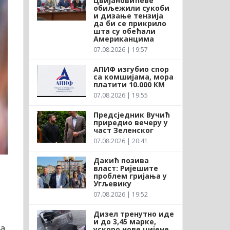
Цвијановићеве
обиљежили сукоби
и дизање тензија
да би се прикрило
шта су обећали
Американцима
07.08.2026 | 19:57
АПИФ изгубио спор
са комшијама, мора
платити 10.000 КМ
07.08.2026 | 19:55
Предсједник Вучић
приредио вечеру у
част Зеленског
07.08.2026 | 20:41
Дакић позива
власт: Ријешите
проблем гријања у
Угљевику
07.08.2026 | 19:52
Дизел тренутно иде
и до 3,45 марке,
са
ускоро нове цијене