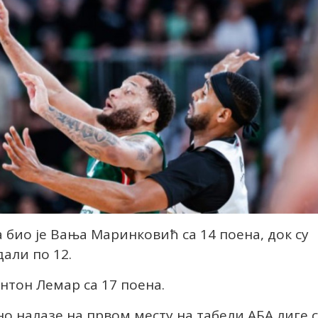
 био је Вања Маринковић са 14 поена, док су
али по 12.
нтон Лемар са 17 поена.
 налазе на првом месту на табели АБА лиге 