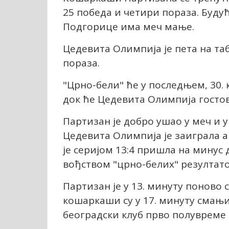
25 победа и четири пораза. Будућн
Подгорице има меч мање.
Цедевита Олимпија је пета на та
пораза.
"Црно-бели" ће у последњем, 30. 
док ће Цедевита Олимпија гостов
Партизан је добро ушао у меч и у 
Цедевита Олимпија је заиграла а
је серијом 13:4 пришла на минус 
вођством "црно-белих" резултато
Партизан је у 13. минуту поново
кошаркаши су у 17. минуту смањи
београдски клуб прво полувреме 