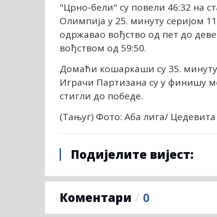
"Црно-бели" су повели 46:32 на с
Олимпија у 25. минуту серијом 11:
одржавао вођство од пет до деве
вођством од 59:50.
Домаћи кошаркаши су 35. минуту 
Играчи Партизана су у финишу ме
стигли до победе.
(Тањуг) Фото: Аба лига/ Цедевит
Подијелите вијест:
Коментари
/
0