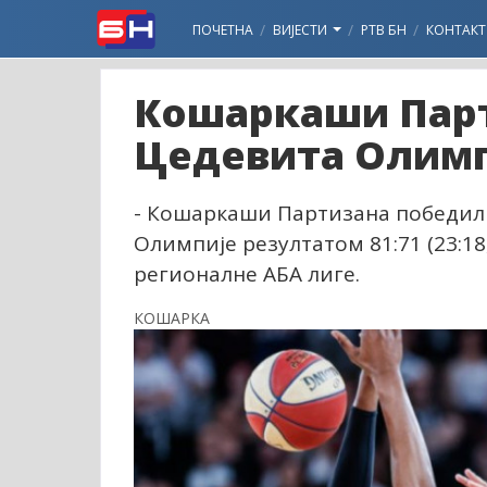
ПОЧЕТНА
ВИЈЕСТИ
РТВ БН
КОНТАКТ
Кошаркаши Парт
Цедевита Олимп
- Кошаркаши Партизана победили
Олимпије резултатом 81:71 (23:18, 
регионалне АБА лиге.
КОШАРКА