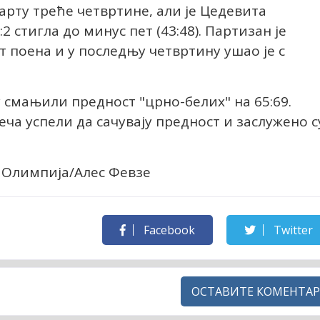
тарту треће четвртине, али је Цедевита
2 стигла до минус пет (43:48). Партизан је
т поена и у последњу четвртину ушао је с
смањили предност "црно-белих" на 65:69.
ча успели да сачувају предност и заслужено с
а Олимпија/Алес Февзе
Facebook
Twitter
ОСТАВИТЕ КОМЕНТАР