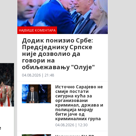
НАЈВИШЕ КОМЕНТАРА
Додик понизио Србе:
Предсједнику Српске
није дозволио да
говори на
обиљежавању "Олује"
04.08.2026 | 21:48
Источно Сарајево не
смије постати
сигурна кућа за
организовани
криминал, држава и
полиција морају
бити јаче од
криминалних група
04.08.2026 | 12:30
е