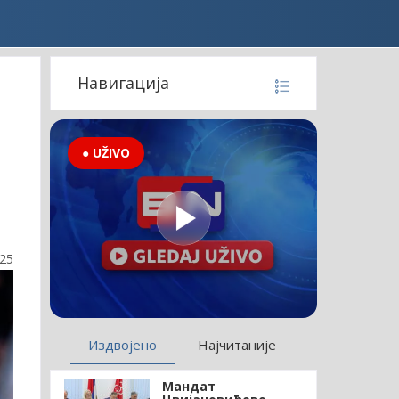
Навигација
● UŽIVO
:25
Издвојено
Најчитаније
Мандат