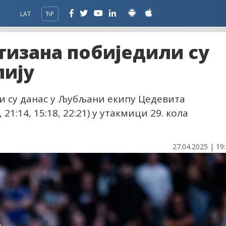
LAT
ЋР
изана побиједили су
ију
 су данас у Љубљани екипу Цедевита
21:14, 15:18, 22:21) у утакмици 29. кола
27.04.2025 | 19