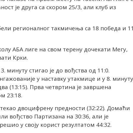
ост је друга са скором 25/3, али клуб из
бели регионалног такмичења са 18 победа и 1
колу АБА лиге на свом терену дочекати Мегу,
ати Крки.
3. минуту стигао је до вођства од 11:0.
нгажованије у наставку утакмице и у 8. минут
два (13:15). Прва четвртина је завршена
м 23:18.
 стекао двоцифрену предности (32:22). Домаћи
ли вођство Партизана на 30:36, али је
решио у своју корист резултатом 44:32.