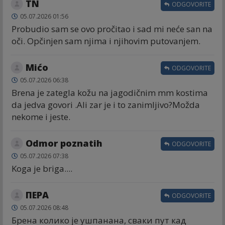
TN
ODGOVORITE
05.07.2026 01:56
Probudio sam se ovo pročitao i sad mi neće san na
oči. Opčinjen sam njima i njihovim putovanjem.
Mićo
ODGOVORITE
05.07.2026 06:38
Brena je zategla kožu na jagodičnim mm kostima
da jedva govori .Ali zar je i to zanimljivo?Možda
nekome i jeste.
Odmor poznatih
ODGOVORITE
05.07.2026 07:38
Koga je briga....
ПЕРА
ODGOVORITE
05.07.2026 08:48
Брена колико је ушпанана, сваки пут кад