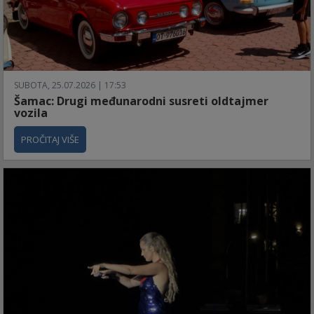
SUBOTA, 25.07.2026 | 17:53
Šamac: Drugi međunarodni susreti oldtajmer
vozila
PROČITAJ VIŠE