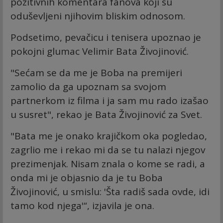
pozitivnih komentara fanova koji su
oduševljeni njihovim bliskim odnosom.
Podsetimo, pevačicu i tenisera upoznao je
pokojni glumac Velimir Bata Živojinović.
"Sećam se da me je Boba na premijeri
zamolio da ga upoznam sa svojom
partnerkom iz filma i ja sam mu rado izašao
u susret", rekao je Bata Živojinović za Svet.
"Bata me je onako krajičkom oka pogledao,
zagrlio me i rekao mi da se tu nalazi njegov
prezimenjak. Nisam znala o kome se radi, a
onda mi je objasnio da je tu Boba
Živojinović, u smislu: 'Šta radiš sada ovde, idi
tamo kod njega'“, izjavila je ona.