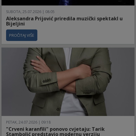
SUBOTA, 25.07.2026 | 08:05
Aleksandra Prijović priredila muzički spektakl u
Bijeljini
PROČITAJ VIŠE
PETAK, 24.07.2026 | 09:18
"Crveni karanfili" ponovo cvjetaju: Tarik
Stambolić predstavio modernu verziju