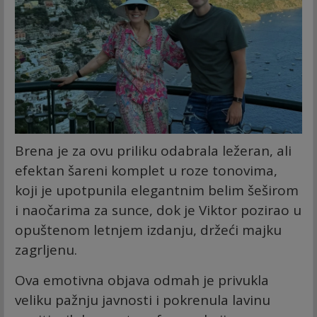
Brena je za ovu priliku odabrala ležeran, ali
efektan šareni komplet u roze tonovima,
koji je upotpunila elegantnim belim šeširom
i naočarima za sunce, dok je Viktor pozirao u
opuštenom letnjem izdanju, držeći majku
zagrljenu.
Ova emotivna objava odmah je privukla
veliku pažnju javnosti i pokrenula lavinu