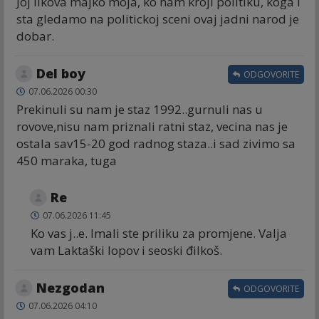
Joj likova majko moja, ko nam kroji politiku, koga i
sta gledamo na politickoj sceni ovaj jadni narod je
dobar.
Del boy
ODGOVORITE
07.06.2026 00:30
Prekinuli su nam je staz 1992..gurnuli nas u
rovove,nisu nam priznali ratni staz, vecina nas je
ostala sav15-20 god radnog staza..i sad zivimo sa
450 maraka, tuga
Re
07.06.2026 11:45
Ko vas j..e. Imali ste priliku za promjene. Valja
vam Laktaški lopov i seoski đilkoš.
Nezgodan
ODGOVORITE
07.06.2026 04:10