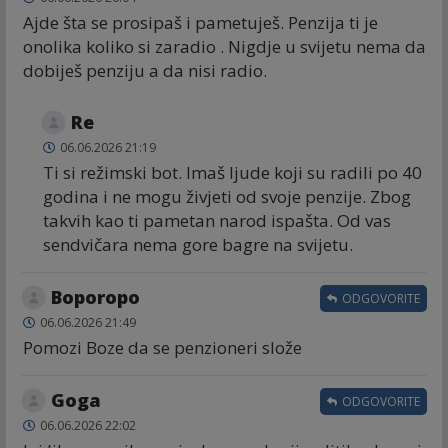
Ajde šta se prosipaš i pametuješ. Penzija ti je
onolika koliko si zaradio . Nigdje u svijetu nema da
dobiješ penziju a da nisi radio.
Re
06.06.2026 21:19
Ti si režimski bot. Imaš ljude koji su radili po 40
godina i ne mogu živjeti od svoje penzije. Zbog
takvih kao ti pametan narod ispašta. Od vas
sendvičara nema gore bagre na svijetu.
Boporopo
ODGOVORITE
06.06.2026 21:49
Pomozi Boze da se penzioneri slože
Goga
ODGOVORITE
06.06.2026 22:02