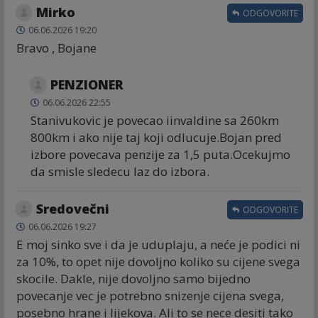
Mirko
ODGOVORITE
06.06.2026 19:20
Bravo , Bojane
PENZIONER
06.06.2026 22:55
Stanivukovic je povecao iinvaldine sa 260km
800km i ako nije taj koji odlucuje.Bojan pred
izbore povecava penzije za 1,5 puta.Ocekujmo
da smisle sledecu laz do izbora.
Sredovečni
ODGOVORITE
06.06.2026 19:27
E moj sinko sve i da je uduplaju, a neće je podici ni
za 10%, to opet nije dovoljno koliko su cijene svega
skocile. Dakle, nije dovoljno samo bijedno
povecanje vec je potrebno snizenje cijena svega,
posebno hrane i lijekova. Ali to se nece desiti tako