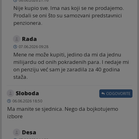
06.06.2026 21:16
Nije kupio sve. Ima nas koji se ne prodajemo.
Prodali se oni što su samozvani predstavnici
penzionera.
Rada
07.06.2026 09:28
Mene ne može kupiti, jedino da mi da jednu
milijardu od onih pokradenih para. I nedaje mi
on penziju već sam je zaradila za 40 godina
staža.
Sloboda
ODGOVORITE
06.06.2026 18:50
Ma manite se sjednica. Nego da bojkotujemo
izbore
Desa