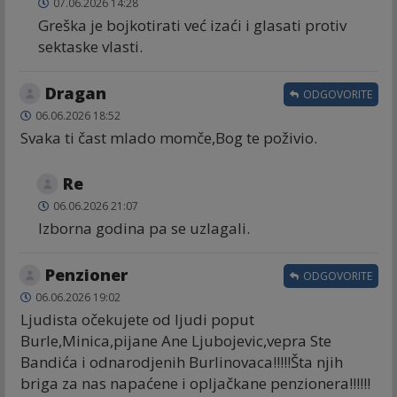
07.06.2026 14:28
Greška je bojkotirati već izaći i glasati protiv
sektaske vlasti.
Dragan
ODGOVORITE
06.06.2026 18:52
Svaka ti čast mlado momče,Bog te poživio.
Re
06.06.2026 21:07
Izborna godina pa se uzlagali.
Penzioner
ODGOVORITE
06.06.2026 19:02
Ljudista očekujete od ljudi poput
Burle,Minica,pijane Ane Ljubojevic,vepra Ste
Bandića i odnarodjenih Burlinovaca!!!!!Šta njih
briga za nas napaćene i opljačkane penzionera!!!!!!