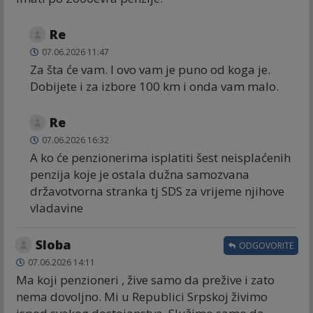
Re
07.06.2026 11:47
Za šta će vam. I ovo vam je puno od koga je.
Dobijete i za izbore 100 km i onda vam malo.
Re
07.06.2026 16:32
A ko će penzionerima isplatiti šest neisplaćenih
penzija koje je ostala dužna samozvana
državotvorna stranka tj SDS za vrijeme njihove
vladavine
Sloba
ODGOVORITE
07.06.2026 14:11
Ma koji penzioneri , žive samo da prežive i zato
nema dovoljno. Mi u Republici Srpskoj živimo