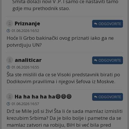
Smita dolazi novi V .P. I samo ce nastaviti tamo
gdje mu prethodnik stao.
Priznanje
ODGOVORITE
01.06.2026 16:52
Hoće li Grbo bakinački ovog priznati iako ga ne
potvrdjuju UN?
analiticar
ODGOVORITE
01.06.2026 16:55
Šta ste mislili da ce se Visoki predstavnik birati po
Dodikovim pravilima i njegovi šefova iz Moskve.
Ha ha ha ha ha😄😄😄
ODGOVORITE
01.06.2026 16:57
Drž se Mile još si živ! Šta li će sada mamlaz izmisliti
krezubim Srbima? Da je bilo bolje i pametne da se
mamlaz zatvori na robiju, BiH bi već bila pred