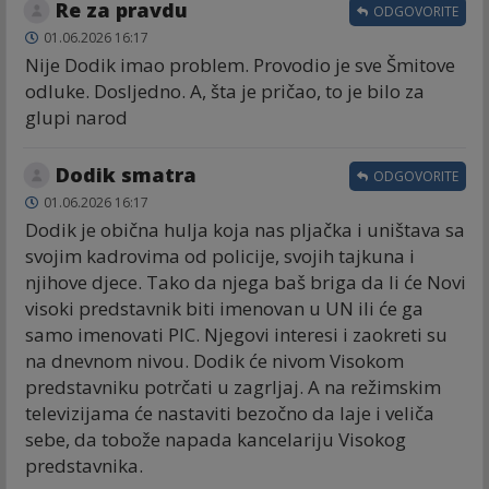
Re za pravdu
ODGOVORITE
01.06.2026 16:17
Nije Dodik imao problem. Provodio je sve Šmitove
odluke. Dosljedno. A, šta je pričao, to je bilo za
glupi narod
Dodik smatra
ODGOVORITE
01.06.2026 16:17
Dodik je obična hulja koja nas pljačka i uništava sa
svojim kadrovima od policije, svojih tajkuna i
njihove djece. Tako da njega baš briga da li će Novi
visoki predstavnik biti imenovan u UN ili će ga
samo imenovati PIC. Njegovi interesi i zaokreti su
na dnevnom nivou. Dodik će nivom Visokom
predstavniku potrčati u zagrljaj. A na režimskim
televizijama će nastaviti bezočno da laje i veliča
sebe, da tobože napada kancelariju Visokog
predstavnika.