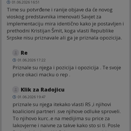
01.06.2026 16:51
Time su potvrđene i ranije objave da će novog
vioskog predstavnika imenovati Savjet za
implementaciju mira identično kako je postavljen i
prethodni Kristijan Šmit, koga vlasti Republike
Srpske nisu priznavale ali ga je priznala opozicija.
Re
01.06.2026 17:22
Priznale su njega i pozicija i opozicija . Te svoje
price okaci macku o rep .
Klik za Radojicu
01.06.2026 19:47
priznale su njega itekako vlasti RS ,i njihovi
koalicioni partneri .sve njihove odluke sproveli.
To njihovo kurc..e na medijima su price za
lakovjerne i naivne za takve kako sto si ti. Posle