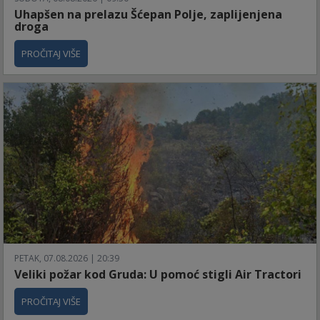
Uhapšen na prelazu Šćepan Polje, zaplijenjena
droga
PROČITAJ VIŠE
PETAK, 07.08.2026 | 20:39
Veliki požar kod Gruda: U pomoć stigli Air Tractori
PROČITAJ VIŠE