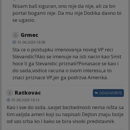
Nisam baš siguran, ono nije da nije, ali za bn
portal bogami nije. Da mu nije Dodika davno bi
se ugasio.
Grmec
01.06.2026 18:08
Sta ce o postupku imenovanja novog VP reci
Stevandic?Ako se imenuje na isti nacin kao Smit
hoce li ga Stevandic priznati?Ponasace se kao i
do sada,vodice racuna o svom interesu,a to
znaci priznace VP,jer ga podrzva Amerika.
Ratkovac
ODGOVORITE
01.06.2026 18:13
Kao i sve do ssda..savjet bezbednosti nema ništa sa
tim.valjda ameri koji su napisali Dejton znaju bolje
od vas srba ko i kako se bira visoki predstavnik.