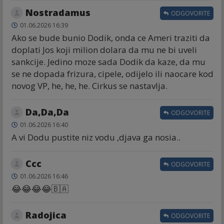
Nostradamus
ODGOVORITE
01.06.2026 16:39
Ako se bude bunio Dodik, onda ce Ameri traziti da
doplati Jos koji milion dolara da mu ne bi uveli
sankcije. Jedino moze sada Dodik da kaze, da mu
se ne dopada frizura, cipele, odijelo ili naocare kod
novog VP, he, he, he. Cirkus se nastavlja.
Da,Da,Da
ODGOVORITE
01.06.2026 16:40
A vi Dodu pustite niz vodu ,djava ga nosia..
Ccc
ODGOVORITE
01.06.2026 16:46
😂😂😂😂🇧🇦
Radojica
ODGOVORITE