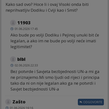
Kako sad ovo? Hoce li i ovaj Visoki onda biti
neprihvatljiv Dodiku i Cviji kao i Smit?
11903
01.06.2026 17:45
Ako bude po volji Dodiku i Pejinoj unuki bit će
legalan, a ako im ne bude po volji neće imati
legitimitet?
blbl
02.06.2026 22:33
Bez potvrde i Savjeta bezbjednosti UN-a mi ga
ne priznajemo.Mi smo ljudi od rijeci i principa
tako da ni on nije legalan ako ga ne potvrdi i
Savjet bezbjednosti UN-a
Zašto
ODGOVORITE
01.06.2026 16:16