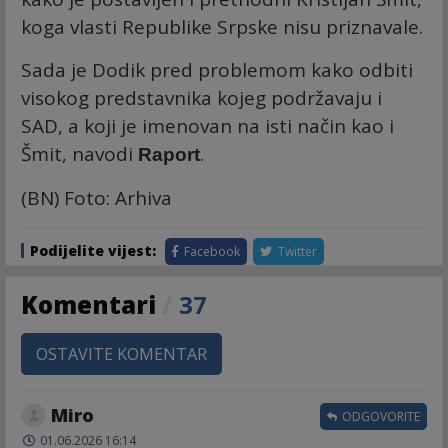
koga vlasti Republike Srpske nisu priznavale.
Sada je Dodik pred problemom kako odbiti
visokog predstavnika kojeg podržavaju i
SAD, a koji je imenovan na isti način kao i
Šmit, navodi
.
Raport
(BN) Foto: Arhiva
Podijelite vijest:
Facebook
Twitter
Komentari
/
37
OSTAVITE KOMENTAR
Miro
ODGOVORITE
01.06.2026 16:14