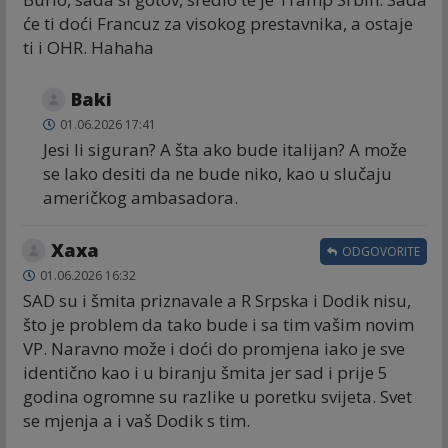
će ti doći Francuz za visokog prestavnika, a ostaje
ti i OHR. Hahaha
Baki
01.06.2026 17:41
Jesi li siguran? A šta ako bude italijan? A može
se lako desiti da ne bude niko, kao u slučaju
američkog ambasadora.
Хаха
ODGOVORITE
01.06.2026 16:32
SAD su i šmita priznavale a R Srpska i Dodik nisu,
što je problem da tako bude i sa tim vašim novim
VP. Naravno može i doći do promjena iako je sve
identično kao i u biranju šmita jer sad i prije 5
godina ogromne su razlike u poretku svijeta. Svet
se mjenja a i vaš Dodik s tim.