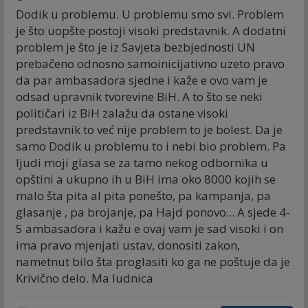
Dodik u problemu. U problemu smo svi. Problem
je što uopšte postoji visoki predstavnik. A dodatni
problem je što je iz Savjeta bezbjednosti UN
prebačeno odnosno samoinicijativno uzeto pravo
da par ambasadora sjedne i kaže e ovo vam je
odsad upravnik tvorevine BiH. A to što se neki
političari iz BiH zalažu da ostane visoki
predstavnik to već nije problem to je bolest. Da je
samo Dodik u problemu to i nebi bio problem. Pa
ljudi moji glasa se za tamo nekog odbornika u
opštini a ukupno ih u BiH ima oko 8000 kojih se
malo šta pita al pita ponešto, pa kampanja, pa
glasanje , pa brojanje, pa Hajd ponovo... A sjede 4-
5 ambasadora i kažu e ovaj vam je sad visoki i on
ima pravo mjenjati ustav, donositi zakon,
nametnut bilo šta proglasiti ko ga ne poštuje da je
Krivično delo. Ma ludnica