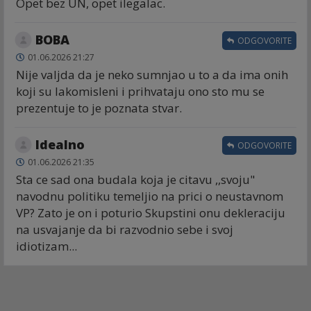
Opet bez UN, opet ilegalac.
BOBA
ODGOVORITE
01.06.2026 21:27
Nije valjda da je neko sumnjao u to a da ima onih
koji su lakomisleni i prihvataju ono sto mu se
prezentuje to je poznata stvar.
Idealno
ODGOVORITE
01.06.2026 21:35
Sta ce sad ona budala koja je citavu ,,svoju"
navodnu politiku temeljio na prici o neustavnom
VP? Zato je on i poturio Skupstini onu dekleraciju
na usvajanje da bi razvodnio sebe i svoj
idiotizam...