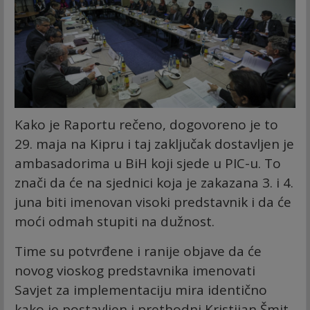
Kako je Raportu rečeno, dogovoreno je to
29. maja na Kipru i taj zaključak dostavljen je
ambasadorima u BiH koji sjede u PIC-u. To
znači da će na sjednici koja je zakazana 3. i 4.
juna biti imenovan visoki predstavnik i da će
moći odmah stupiti na dužnost.
Time su potvrđene i ranije objave da će
novog vioskog predstavnika imenovati
Savjet za implementaciju mira identično
kako je postavljen i prethodni Kristijan Šmit,