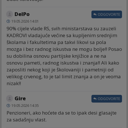
DelPo
ODGOVORITE
19.05.2026 14:01
90% cijele vlade RS, svih ministarstava su zauzeli
KADROVI vladajuće većine sa kupljenim srednjim
školama i fakultetima pa takvi likovi sa pola
mozga i bez radnog iskustva ne mogu bolje!! Posao
su dobilina osnovu partijske knjižice a ne na
osnovu pameti, radnog iskustva i znanja!! Ali kako
zaposliti nekog koji je školovaniji i pametniji od
velikog crvenog, to je tal limit znanja a on je veoma
nizak!!
Gire
ODGOVORITE
19.05.2026 14:35
Penzioneri, ako hoćete da se to ipak desi glasajte
za sadašnju vlast.