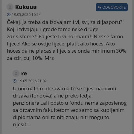
Kukuuu
ODGOVORITE
19.05.2026 16:24
Čekaj. Ja treba da izdvajam i vi, svi, za dijasporu?!
Koji izdvajaju i grade tamo neke druge
zdr.sisteme?! Pa jeste li vi normalni?! Nek se tamo
lijece! Ako se ovdje lijece, plati, ako hoces. Ako
hoces da ne placas a lijecis se onda minimum 30%
za zdr, cuj 10%. Mrs
re
19.05.2026 21:02
U normalnim drzavama to se rijesi na nivou
drzava (fondova) a ne preko ledja
penzionera...ali posto u fondu nema zaposlenog
sa drzavnim fakultetom vec samo sa kupljenim
diplomama oni to niti znaju niti mogu to
rijesiti...