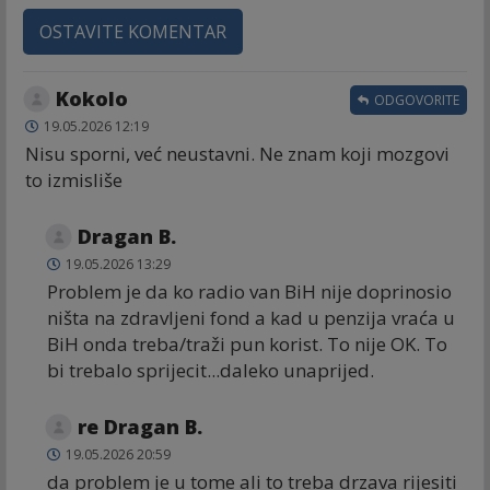
OSTAVITE KOMENTAR
Kokolo
ODGOVORITE
19.05.2026 12:19
Nisu sporni, već neustavni. Ne znam koji mozgovi
to izmisliše
Dragan B.
19.05.2026 13:29
Problem je da ko radio van BiH nije doprinosio
ništa na zdravljeni fond a kad u penzija vraća u
BiH onda treba/traži pun korist. To nije OK. To
bi trebalo sprijecit...daleko unaprijed.
re Dragan B.
19.05.2026 20:59
da problem je u tome ali to treba drzava rijesiti