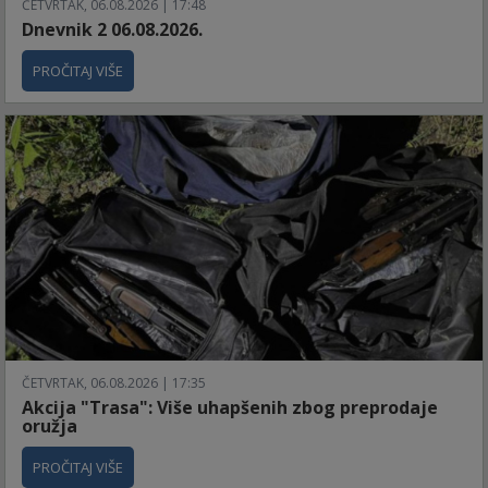
ČETVRTAK, 06.08.2026 | 17:48
Dnevnik 2 06.08.2026.
PROČITAJ VIŠE
ČETVRTAK, 06.08.2026 | 17:35
Akcija "Trasa": Više uhapšenih zbog preprodaje
oružja
PROČITAJ VIŠE