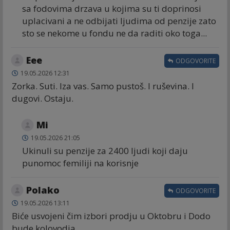
sa fodovima drzava u kojima su ti doprinosi
uplacivani a ne odbijati ljudima od penzije zato
sto se nekome u fondu ne da raditi oko toga...
Eee
ODGOVORITE
19.05.2026 12:31
Zorka. Suti. Iza vas. Samo pustoš. I ruševina. I
dugovi. Ostaju.
Mi
19.05.2026 21:05
Ukinuli su penzije za 2400 ljudi koji daju
punomoc femiliji na korisnje
Polako
ODGOVORITE
19.05.2026 13:11
Biće usvojeni čim izbori prodju u Oktobru i Dodo
bude kolovodja.