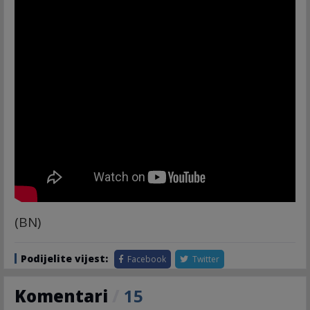
(BN)
Podijelite vijest:
Facebook
Twitter
Komentari
/
15