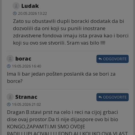
Ludak
20.05.2026 13:22
Zato su obustavili dupli boracki dodatak da bi
dozvolili da oni koji su punili inostrane
zdravstvene fondova imaju ista prava kao i borci
koji su ovo sve stvorili. Sram vas bilo !!!!
borac
ODGOVORITE
19.05.2026 16:40
Ima li bar jedan pošten poslanik da se bori za
borce?
Stranac
ODGOVORITE
19.05.2026 21:02
Dragan B.stavi prst na celo i reci na cijoj grbaci
dise ovaj prostor.Da ti nije dijaspore ovo bi bio
KONGO,ZAPAMTI.MI SMO OVDJE
RADILI,UPLACIVALI U FOND,ALI KOLIKO OVA VLAST