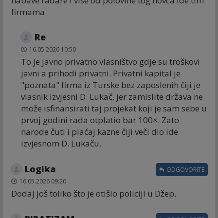
nabave radare i vise od polovine tog novca ide tim
firmama
Re
16.05.2026 10:50
To je javno privatno vlasništvo gdje su troškovi
javni a prihodi privatni. Privatni kapital je
"poznata" firma iz Turske bez zaposlenih čiji je
vlasnik izvjesni D. Lukač, jer zamislite država ne
može isfinansirati taj projekat koji je sam sebe u
prvoj godini rada otplatio bar 100×. Zato
narode čuti i plaćaj kazne čiji veči dio ide
izvjesnom D. Lukaču.
Logika
ODGOVORITE
16.05.2026 09:20
Dodaj još toliko što je otišlo policiji u Džep.