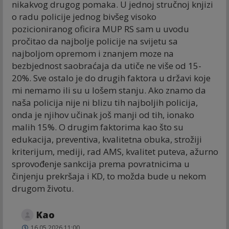
nikakvog drugog pomaka. U jednoj stručnoj knjizi
o radu policije jednog bivšeg visoko
pozicioniranog oficira MUP RS sam u uvodu
pročitao da najbolje policije na svijetu sa
najboljom opremom i znanjem moze na
bezbjednost saobraćaja da utiče ne više od 15-
20%. Sve ostalo je do drugih faktora u državi koje
mi nemamo ili su u lošem stanju. Ako znamo da
naša policija nije ni blizu tih najboljih policija,
onda je njihov učinak još manji od tih, ionako
malih 15%. O drugim faktorima kao što su
edukacija, preventiva, kvalitetna obuka, strožiji
kriterijum, mediji, rad AMS, kvalitet puteva, ažurno
sprovođenje sankcija prema povratnicima u
činjenju prekršaja i KD, to možda bude u nekom
drugom životu.
Kao
16.05.2026 11:00