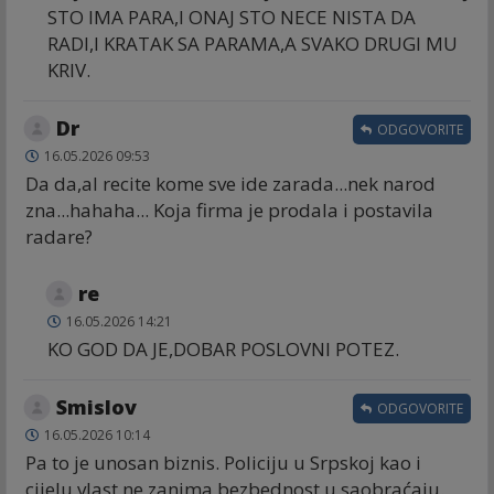
STO IMA PARA,I ONAJ STO NECE NISTA DA
RADI,I KRATAK SA PARAMA,A SVAKO DRUGI MU
KRIV.
Dr
ODGOVORITE
16.05.2026 09:53
Da da,al recite kome sve ide zarada...nek narod
zna...hahaha... Koja firma je prodala i postavila
radare?
re
16.05.2026 14:21
KO GOD DA JE,DOBAR POSLOVNI POTEZ.
Smislov
ODGOVORITE
16.05.2026 10:14
Pa to je unosan biznis. Policiju u Srpskoj kao i
cijelu vlast ne zanima bezbednost u saobraćaju.