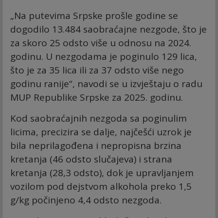
„Na putevima Srpske prošle godine se
dogodilo 13.484 saobraćajne nezgode, što je
za skoro 25 odsto više u odnosu na 2024.
godinu. U nezgodama je poginulo 129 lica,
što je za 35 lica ili za 37 odsto više nego
godinu ranije“, navodi se u izvještaju o radu
MUP Republike Srpske za 2025. godinu.
Kod saobraćajnih nezgoda sa poginulim
licima, precizira se dalje, najčešći uzrok je
bila neprilagođena i nepropisna brzina
kretanja (46 odsto slučajeva) i strana
kretanja (28,3 odsto), dok je upravljanjem
vozilom pod dejstvom alkohola preko 1,5
g/kg počinjeno 4,4 odsto nezgoda.