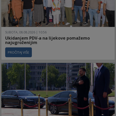
SUBOTA, 08.08.2026 | 10:56
Ukidanjem PDV-a na lijekove pomažemo
najugroženijim
PROČITAJ VIŠE