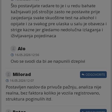
Što postavljate radare to je i u redu bahate
kažnjavati još strožije zasto ne postavite prije
zasjedanja svake skuoštine test na alkohol i
opijate i za svakog pre ulaska u salu je obaveza i
strige kazne jer gledamo nedolučna izlaganja i
iživljavanja pojedinaca
Alo
16.05.2026 12:56
Ovo se svodi da bi ae napunili dzepivi
Milorad
ODGOVORITE
16.05.2026 12:07
Postavljen naslov da privuče pažnju, analiza nije
realna, bez faktora koliko je vozila registrovano,
struktura poginulih itd.