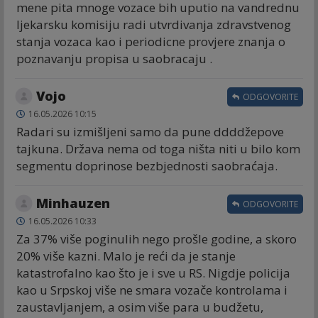
mene pita mnoge vozace bih uputio na vandrednu
ljekarsku komisiju radi utvrdivanja zdravstvenog
stanja vozaca kao i periodicne provjere znanja o
poznavanju propisa u saobracaju .
Vojo
ODGOVORITE
16.05.2026 10:15
Radari su izmišljeni samo da pune ddddžepove
tajkuna. Država nema od toga ništa niti u bilo kom
segmentu doprinose bezbjednosti saobraćaja.
Minhauzen
ODGOVORITE
16.05.2026 10:33
Za 37% više poginulih nego prošle godine, a skoro
20% više kazni. Malo je reći da je stanje
katastrofalno kao što je i sve u RS. Nigdje policija
kao u Srpskoj više ne smara vozače kontrolama i
zaustavljanjem, a osim više para u budžetu,