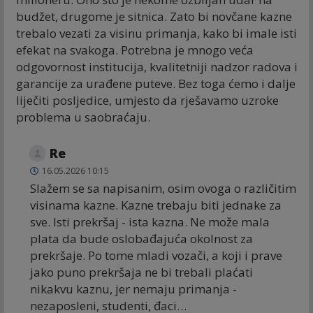
budžet, drugome je sitnica. Zato bi novčane kazne
trebalo vezati za visinu primanja, kako bi imale isti
efekat na svakoga. Potrebna je mnogo veća
odgovornost institucija, kvalitetniji nadzor radova i
garancije za urađene puteve. Bez toga ćemo i dalje
liječiti posljedice, umjesto da rješavamo uzroke
problema u saobraćaju.
Re
16.05.2026 10:15
Slažem se sa napisanim, osim ovoga o različitim
visinama kazne. Kazne trebaju biti jednake za
sve. Isti prekršaj - ista kazna. Ne može mala
plata da bude oslobađajuća okolnost za
prekršaje. Po tome mladi vozači, a koji i prave
jako puno prekršaja ne bi trebali plaćati
nikakvu kaznu, jer nemaju primanja -
nezaposleni, studenti, đaci…