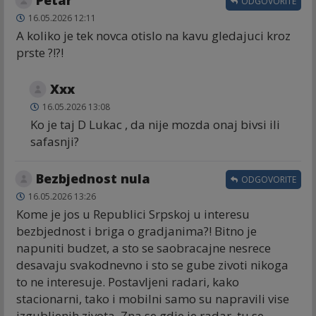
Petar
ODGOVORITE
16.05.2026 12:11
A koliko je tek novca otislo na kavu gledajuci kroz
prste ?!?!
Xxx
16.05.2026 13:08
Ko je taj D Lukac , da nije mozda onaj bivsi ili
safasnji?
Bezbjednost nula
ODGOVORITE
16.05.2026 13:26
Kome je jos u Republici Srpskoj u interesu
bezbjednost i briga o gradjanima?! Bitno je
napuniti budzet, a sto se saobracajne nesrece
desavaju svakodnevno i sto se gube zivoti nikoga
to ne interesuje. Postavljeni radari, kako
stacionarni, tako i mobilni samo su napravili vise
izgubljenih zivota. Zna se gdje je radar, tu se