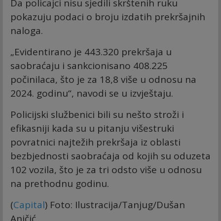
Da policajci nisu sjedili skrštenih ruku
pokazuju podaci o broju izdatih prekršajnih
naloga.
„Evidentirano je 443.320 prekršaja u
saobraćaju i sankcionisano 408.225
počinilaca, što je za 18,8 više u odnosu na
2024. godinu“, navodi se u izvještaju.
Policijski službenici bili su nešto stroži i
efikasniji kada su u pitanju višestruki
povratnici najtežih prekršaja iz oblasti
bezbjednosti saobraćaja od kojih su oduzeta
102 vozila, što je za tri odsto više u odnosu
na prethodnu godinu.
(
Capital
) Foto: Ilustracija/Tanjug/Dušan
Aničić