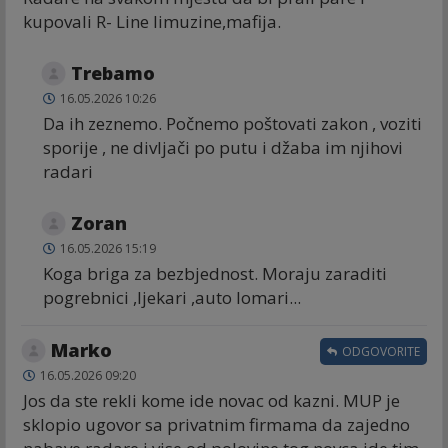
kupovali R- Line limuzine,mafija.
Trebamo
16.05.2026 10:26
Da ih zeznemo. Počnemo poštovati zakon , voziti
sporije , ne divljači po putu i džaba im njihovi
radari
Zoran
16.05.2026 15:19
Koga briga za bezbjednost. Moraju zaraditi
pogrebnici ,ljekari ,auto lomari...
Marko
ODGOVORITE
16.05.2026 09:20
Jos da ste rekli kome ide novac od kazni. MUP je
sklopio ugovor sa privatnim firmama da zajedno