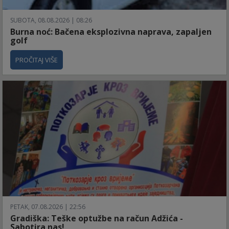
SUBOTA, 08.08.2026 | 08:26
Burna noć: Bačena eksplozivna naprava, zapaljen
golf
PROČITAJ VIŠE
PETAK, 07.08.2026 | 22:56
Gradiška: Teške optužbe na račun Adžića -
Sabotira nas!