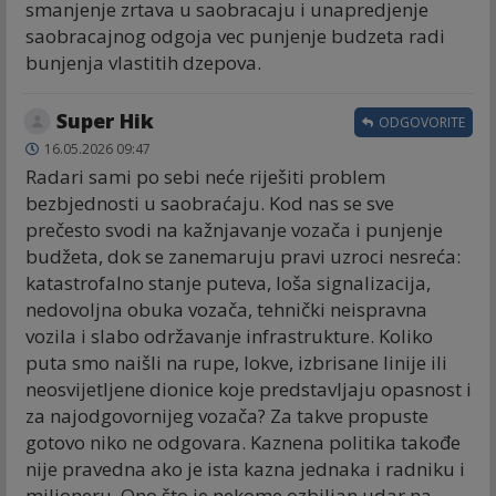
smanjenje zrtava u saobracaju i unapredjenje
saobracajnog odgoja vec punjenje budzeta radi
bunjenja vlastitih dzepova.
Super Hik
ODGOVORITE
16.05.2026 09:47
Radari sami po sebi neće riješiti problem
bezbjednosti u saobraćaju. Kod nas se sve
prečesto svodi na kažnjavanje vozača i punjenje
budžeta, dok se zanemaruju pravi uzroci nesreća:
katastrofalno stanje puteva, loša signalizacija,
nedovoljna obuka vozača, tehnički neispravna
vozila i slabo održavanje infrastrukture. Koliko
puta smo naišli na rupe, lokve, izbrisane linije ili
neosvijetljene dionice koje predstavljaju opasnost i
za najodgovornijeg vozača? Za takve propuste
gotovo niko ne odgovara. Kaznena politika takođe
nije pravedna ako je ista kazna jednaka i radniku i
milioneru. Ono što je nekome ozbiljan udar na