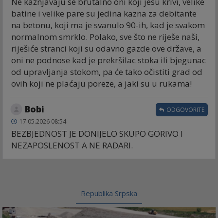
Ne kažnjavaju se brutalno oni koji jesu krivi, velike
batine i velike pare su jedina kazna za debitante
na betonu, koji ma je svanulo 90-ih, kad je svakom
normalnom smrklo. Polako, sve što ne riješe naši,
riješiće stranci koji su odavno gazde ove države, a
oni ne podnose kad je prekršilac stoka ili bjegunac
od upravljanja stokom, pa će tako očistiti grad od
ovih koji ne plaćaju poreze, a jaki su u rukama!
Bobi
ODGOVORITE
17.05.2026 08:54
BEZBJEDNOST JE DONIJELO SKUPO GORIVO I
NEZAPOSLENOST A NE RADARI.
Republika Srpska