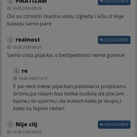
PIRATIZAM
ODGOVORITE
16.05.2026 09:26
Ovi su izmislili hladnu vodu izgleda i kišu iz koje
kapaju samo pare
realnost
ODGOVORITE
16.05.2026 09:27
Samo cista pljacka, o bezbjednosti nema govora!
re
16.05.2026 14:17
E pa nece mene pljackati,postovacu propisanu
brzinu,pa nisam bas tolika budala da placam
kazne,i to uporno,i da kukam kako je skupo,i
kako su lopovi radari.
Nije cilj
ODGOVORITE
16.05.2026 09:33