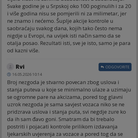
Svake godine je u Srpskoj oko 100 poginulih i za 20
i više godina nisu se pomjerili ni za milimetar, jer
ne znamo i nećemo. Šuplje akcije kontrole u
saobraćaju svakog dana, kojih tako često nema
nigdje u Evropi, na uvijek isti način samo da se
otalja posao. Rezultati isti, sve je isto, samo je para
od kazni više.
Rvi
ODGOVORITE
16.05.2026 10:14
Broj nezgoda je stvarno povecan zbog uslova i
stanja puteva u koje se minimalno ulaze a uzimaju
se ogromne pare na akcizama, pored tog glavni
uzrok nezgoda je sama savjest vozaca niko se ne
pridzrava uslova i stanja puta, svi negdje zure ko
da ih sam đavo goni. Smatram da bi trebalo
postriti i pojacati kontrole prilikom izdavanja
ljekarskih uvjerenja za vozace a pored tog da se