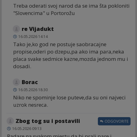
Treba oderati svoj narod da se ima šta pokloniti
"Slovencima" u Portorožu
re Vijadukt
16.05.2026 14:14
Tako je,ko god ne postuje saobracajne
propise,oderi po dzepu,pa ako ima para,neka
placa svake sedmice kazne,mozda jednom mu i
dosadi.
Borac
16.05.2026 18:30
Niko ne spominje lose puteve,da su oni najveci
uzrok nesreca.
Zbog tog su i postavili
ODGOVORITE
16.05.2026 09:13
Radare na svakom mjestu da bi prali pare i