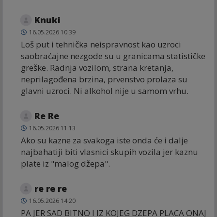
Knuki
16.05.2026 10:39
Loš put i tehnička neispravnost kao uzroci
saobraćajne nezgode su u granicama statističke
greške. Radnja vozilom, strana kretanja,
neprilagođena brzina, prvenstvo prolaza su
glavni uzroci. Ni alkohol nije u samom vrhu.
Re Re
16.05.2026 11:13
Ako su kazne za svakoga iste onda će i dalje
najbahatiji biti vlasnici skupih vozila jer kaznu
plate iz "malog džepa".
re re re
16.05.2026 14:20
PA JER SAD BITNO I IZ KOJEG DZEPA PLACA ONAJ