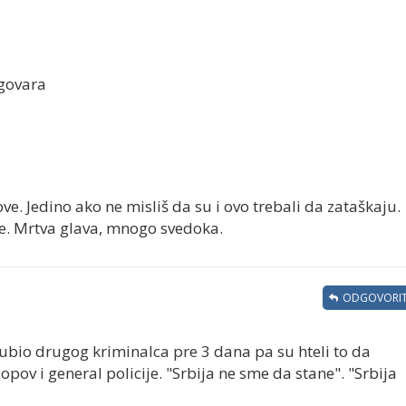
dgovara
pove. Jedino ako ne misliš da su i ovo trebali da zataškaju.
še. Mrtva glava, mnogo svedoka.
ODGOVORIT
bio drugog kriminalca pre 3 dana pa su hteli to da
lopov i general policije. "Srbija ne sme da stane". "Srbija