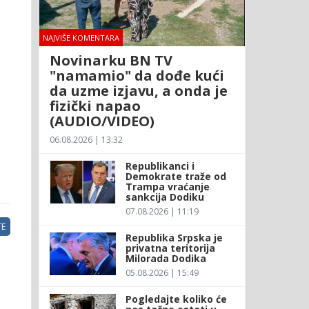
NAJVIŠE KOMENTARA
Novinarku BN TV
"namamio" da dođe kući
da uzme izjavu, a onda je
fizički napao
(AUDIO/VIDEO)
06.08.2026 | 13:32
Republikanci i
Demokrate traže od
Trampa vraćanje
sankcija Dodiku
07.08.2026 | 11:19
E
Republika Srpska je
privatna teritorija
Milorada Dodika
05.08.2026 | 15:49
Pogledajte koliko će