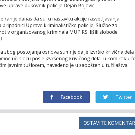
e uprave pukovnik policije Dejan Bojović.
e ranije danas da su, u nastavku akcije rasvetljavanja
 pripadnici Uprave kriminalističke policije, Službe za
protiv organizovanog kriminala MUP RS, lišili slobode
d.
a zbog postojanja osnova sumnje da je izvršio krivična dela
 pomoć učiniocu posle izvršenog krivičnog dela, u kom roku ć
ćim javnim tužiocem, navedeno je u saopštenju tužilaštva.
Facebook
Twitter
OSTAVITE KOMENTAR