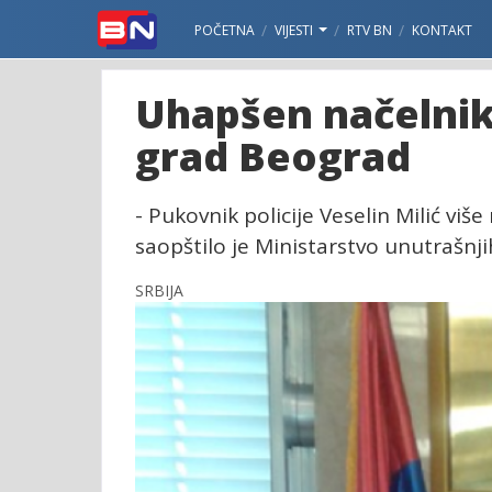
POČETNA
VIJESTI
RTV BN
KONTAKT
Uhapšen načelnik 
grad Beograd
- Pukovnik policije Veselin Milić viš
saopštilo je Ministarstvo unutrašnj
SRBIJA