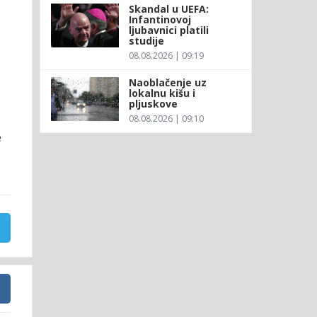
Skandal u UEFA:
Infantinovoj
ljubavnici platili
studije
08.08.2026 | 09:19
Naoblačenje uz
lokalnu kišu i
pljuskove
08.08.2026 | 09:10
e