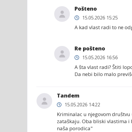
Pošteno
15.05.2026 15:25
A kad vlast radi to ne o
Re pošteno
15.05.2026 16:56
A šta vlast radi? Štiti lo
Da nebi bilo malo previ
Tandem
15.05.2026 14:22
Kriminalac u njegovom društvu u
zataškaju. Oba bliski vlastima i 
naša porodica"