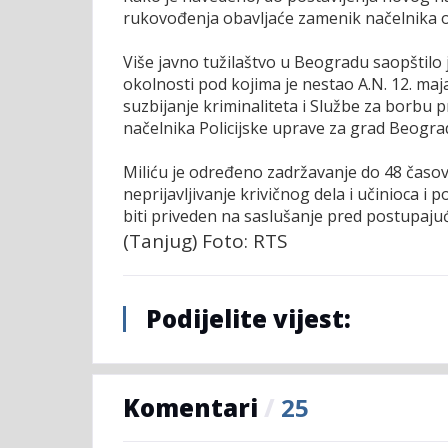
rukovođenja obavljaće zamenik načelnika ov
Više javno tužilaštvo u Beogradu saopštilo j
okolnosti pod kojima je nestao A.N. 12. maja
suzbijanje kriminaliteta i Službe za borbu 
načelnika Policijske uprave za grad Beogra
Miliću je određeno zadržavanje do 48 časov
neprijavljivanje krivičnog dela i učinioca i
biti priveden na saslušanje pred postupaju
(Tanjug) Foto: RTS
Podijelite vijest:
Komentari
/
25