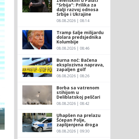
Zelenskim u Palati
"Srbija": Prilika za
dalji razvoj odnosa
Srbije i Ukrajine
08.08.2026 | 08:14
Tramp šalje milijardu
dolara predsjednika
Kolumbije
08.08.2026 | 08:46
Burna noć: Bačena
eksplozivna naprava,
zapaljen golf
08.08.2026 | 08:26
Borba sa vatrenom
stihijom u
Deliblatskoj peščari
08.08.2026 | 08:42
Uhapšen na prelazu
Šćepan Polje,
zaplijenjena droga
08.08.2026 | 09:30