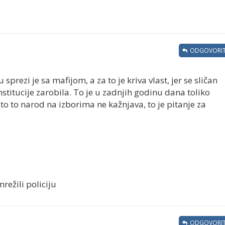
ODGOVORIT
u sprezi je sa mafijom, a za to je kriva vlast, jer se sličan
institucije zarobila. To je u zadnjih godinu dana toliko
što to narod na izborima ne kažnjava, to je pitanje za
režili policiju
ODGOVORIT