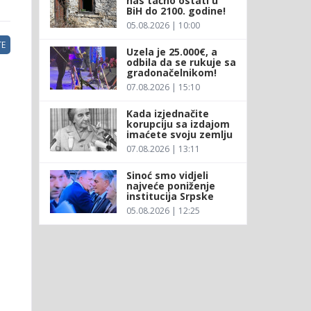
nas tačno ostati u
BiH do 2100. godine!
05.08.2026 | 10:00
E
Uzela je 25.000€, a
odbila da se rukuje sa
gradonačelnikom!
07.08.2026 | 15:10
Kada izjednačite
korupciju sa izdajom
imaćete svoju zemlju
07.08.2026 | 13:11
Sinoć smo vidjeli
najveće poniženje
institucija Srpske
05.08.2026 | 12:25