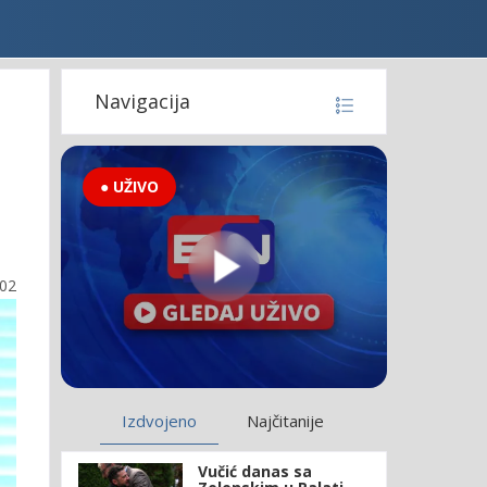
Navigacija
● UŽIVO
:02
Izdvojeno
Najčitanije
Vučić danas sa