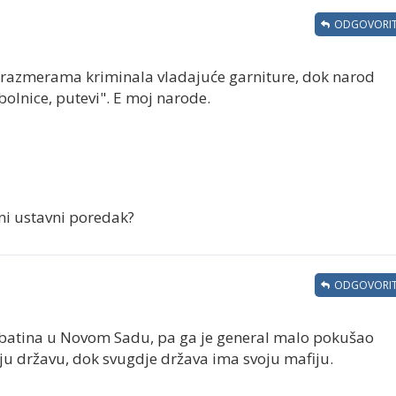
ODGOVORIT
i razmerama kriminala vladajuće garniture, dok narod
bolnice, putevi". E moj narode.
rani ustavni poredak?
ODGOVORIT
i batina u Novom Sadu, pa ga je general malo pokušao
oju državu, dok svugdje država ima svoju mafiju.