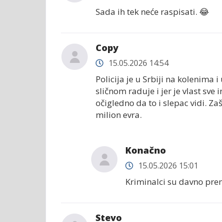
Sada ih tek neće raspisati. 😂
Copy
15.05.2026 14:54
Policija je u Srbiji na kolenima i 
sličnom raduje i jer je vlast sve 
očigledno da to i slepac vidi. Za
milion evra.
Konačno
15.05.2026 15:01
Kriminalci su davno prem
Stevo