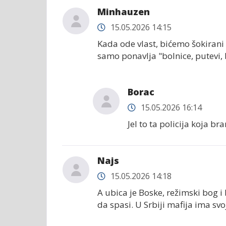
Minhauzen
15.05.2026 14:15
Kada ode vlast, bićemo šokiran
samo ponavlja "bolnice, putevi, 
Borac
15.05.2026 16:14
Jel to ta policija koja b
Najs
15.05.2026 14:18
A ubica je Boske, režimski bog 
da spasi. U Srbiji mafija ima sv