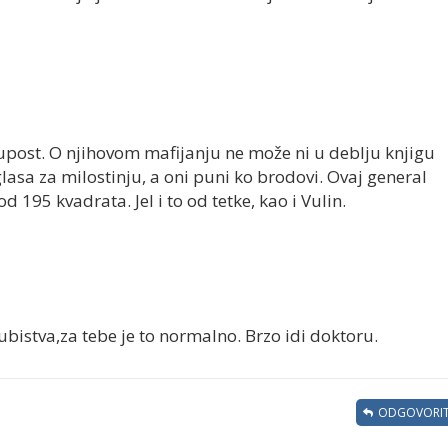
glupost. O njihovom mafijanju ne može ni u deblju knjigu
lasa za milostinju, a oni puni ko brodovi. Ovaj general
d 195 kvadrata. Jel i to od tetke, kao i Vulin.
 ubistva,za tebe je to normalno. Brzo idi doktoru.
ODGOVORIT