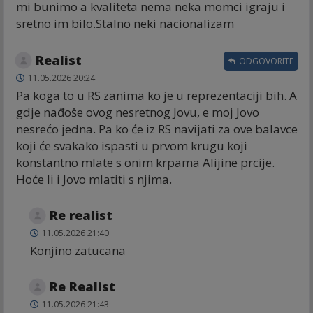
mi bunimo a kvaliteta nema neka momci igraju i
sretno im bilo.Stalno neki nacionalizam
Realist
ODGOVORITE
11.05.2026 20:24
Pa koga to u RS zanima ko je u reprezentaciji bih. A
gdje nađoše ovog nesretnog Jovu, e moj Jovo
nesrećo jedna. Pa ko će iz RS navijati za ove balavce
koji će svakako ispasti u prvom krugu koji
konstantno mlate s onim krpama Alijine prcije.
Hoće li i Jovo mlatiti s njima.
Re realist
11.05.2026 21:40
Konjino zatucana
Re Realist
11.05.2026 21:43