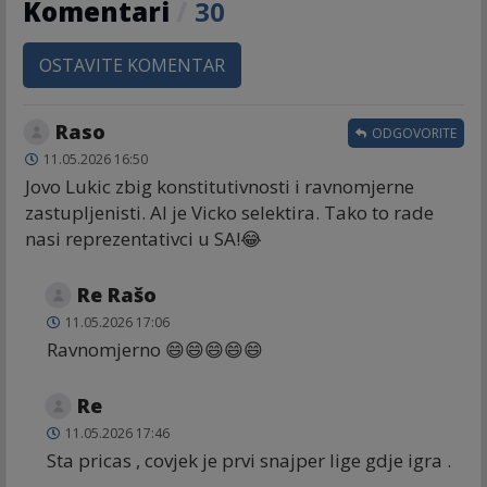
Komentari
/
30
OSTAVITE KOMENTAR
Raso
ODGOVORITE
11.05.2026 16:50
Jovo Lukic zbig konstitutivnosti i ravnomjerne
zastupljenisti. Al je Vicko selektira. Tako to rade
nasi reprezentativci u SA!😂
Re Rašo
11.05.2026 17:06
Ravnomjerno 😄😄😄😄😄
Re
11.05.2026 17:46
Sta pricas , covjek je prvi snajper lige gdje igra .