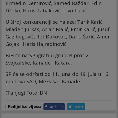
Ermedin Demirović, Samed Baždar, Edin
Džeko, Haris Tabaković, Jovo Lukić.
U široj konkurenciji se nalaze: Tarik Karić,
Mladen Jurkas, Arjan Malić, Emir Karić, Jusuf
Gazibegović, Ifet Đakovac, Dario Šarić, Amer
Gojak i Haris Hajradinović.
BiH će na SP igrati u grupi B protiv
Švajcarske, Kanade i Katara.
SP će se održati od 11. juna do 19. jula u 16
gradova SAD, Meksika i Kanade.
(Tanjug) Foto: BN
Podijelite vijest:
Facebook
Twitter