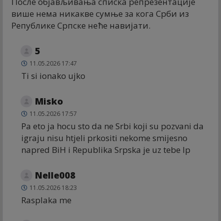
После објављивања списка репрезентације
више нема никакве сумње за кога Срби из
Републике Српске неће навијати.
5
11.05.2026 17:47
Ti si ionako ujko
Misko
11.05.2026 17:57
Pa eto ja hocu sto da ne Srbi koji su pozvani da
igraju nisu htjeli prkositi nekome smijesno
napred BiH i Republika Srpska je uz tebe lp
Nelle008
11.05.2026 18:23
Rasplaka me