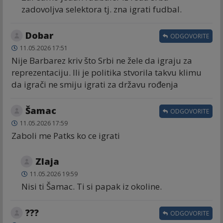
zadovoljva selektora tj. zna igrati fudbal.
Dobar
ODGOVORITE
11.05.2026 17:51
Nije Barbarez kriv što Srbi ne žele da igraju za
reprezentaciju. Ili je politika stvorila takvu klimu
da igrači ne smiju igrati za državu rođenja
Šamac
ODGOVORITE
11.05.2026 17:59
Zaboli me Patks ko ce igrati
Zlaja
11.05.2026 19:59
Nisi ti Šamac. Ti si papak iz okoline.
???
ODGOVORITE