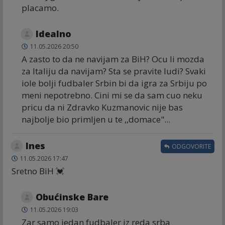
placamo.
Idealno
11.05.2026 20:50
A zasto to da ne navijam za BiH? Ocu li mozda
za Italiju da navijam? Sta se pravite ludi? Svaki
iole bolji fudbaler Srbin bi da igra za Srbiju po
meni nepotrebno. Cini mi se da sam cuo neku
pricu da ni Zdravko Kuzmanovic nije bas
najbolje bio primljen u te ,,domace"...
Ines
ODGOVORITE
11.05.2026 17:47
Sretno BiH 💓
Obućinske Bare
11.05.2026 19:03
Zar samo jedan fudbaler iz reda srba