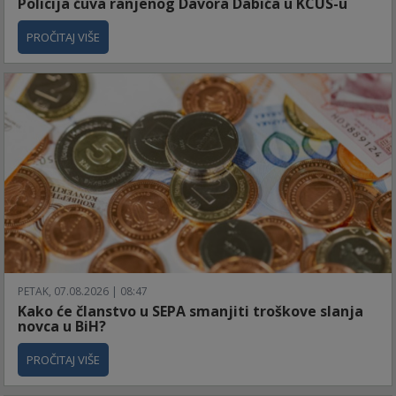
Policija čuva ranjenog Davora Dabića u KCUS-u
PROČITAJ VIŠE
PETAK, 07.08.2026 | 08:47
Kako će članstvo u SEPA smanjiti troškove slanja
novca u BiH?
PROČITAJ VIŠE