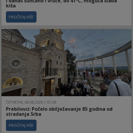
I danas sunčano i vruće, do 41°C, moguća slaba
kiša
PROČITAJ VIŠE
ČETVRTAK, 06.08.2026 | 07:28
Prebilovci: Počelo obilježavanje 85 godina od
stradanja Srba
PROČITAJ VIŠE