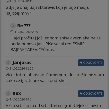
11.05.2026 18:15
Gdje je onaj Bajraktarevic koji je bijo medju
najboljim????
Re ???
11.05.2026 22:25
Hajd pročitaj još jednom spisak veznjaka pa se
onda ponovo javi!!Piše vezni red:ESMIR
BAJRAKTAREVIĆ!!Ćoravi...
Janjarac
ODGOVORITE
11.05.2026 18:59
Vico dobro objasnio. Pametnom dosta. Eto neznam
kako ce igrati bez vase podrske.
Xxx
ODGOVORITE
11.05.2026 19:51
A što srbi ko to od srba treba igrati.Uvjek se nešto