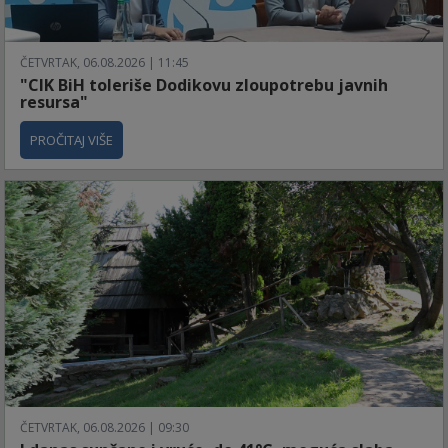
ČETVRTAK, 06.08.2026 | 11:45
"CIK BiH toleriše Dodikovu zloupotrebu javnih
resursa"
PROČITAJ VIŠE
ČETVRTAK, 06.08.2026 | 09:30