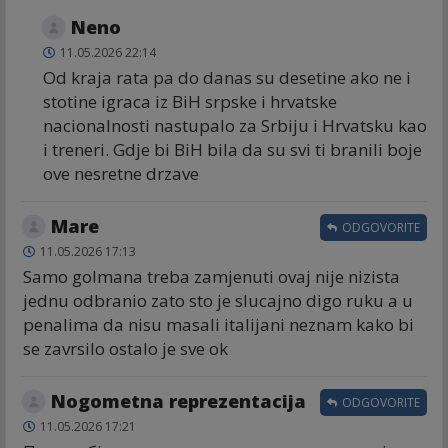
Neno
11.05.2026 22:14
Od kraja rata pa do danas su desetine ako ne i
stotine igraca iz BiH srpske i hrvatske
nacionalnosti nastupalo za Srbiju i Hrvatsku kao
i treneri. Gdje bi BiH bila da su svi ti branili boje
ove nesretne drzave
Mare
ODGOVORITE
11.05.2026 17:13
Samo golmana treba zamjenuti ovaj nije nizista
jednu odbranio zato sto je slucajno digo ruku a u
penalima da nisu masali italijani neznam kako bi
se zavrsilo ostalo je sve ok
Nogometna reprezentacija
ODGOVORITE
11.05.2026 17:21