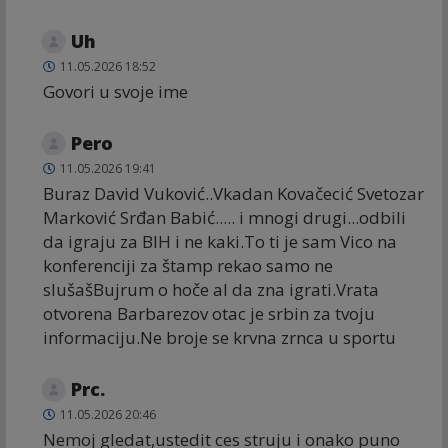
Uh
11.05.2026 18:52
Govori u svoje ime
Pero
11.05.2026 19:41
Buraz David Vuković..Vkadan Kovačecić Svetozar
Marković Srđan Babić..... i mnogi drugi...odbili
da igraju za BIH i ne kaki.To ti je sam Vico na
konferenciji za štamp rekao samo ne
slušašBujrum o hoče al da zna igrati.Vrata
otvorena Barbarezov otac je srbin za tvoju
informaciju.Ne broje se krvna zrnca u sportu
Prc.
11.05.2026 20:46
Nemoj gledat,ustedit ces struju i onako puno