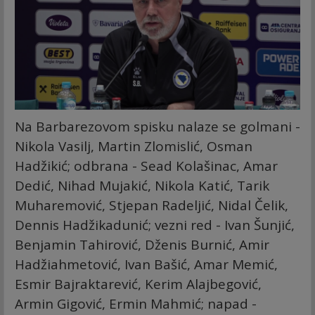
Na Barbarezovom spisku nalaze se golmani -
Nikola Vasilj, Martin Zlomislić, Osman
Hadžikić; odbrana - Sead Kolašinac, Amar
Dedić, Nihad Mujakić, Nikola Katić, Tarik
Muharemović, Stjepan Radeljić, Nidal Čelik,
Dennis Hadžikadunić; vezni red - Ivan Šunjić,
Benjamin Tahirović, Dženis Burnić, Amir
Hadžiahmetović, Ivan Bašić, Amar Memić,
Esmir Bajraktarević, Kerim Alajbegović,
Armin Gigović, Ermin Mahmić; napad -