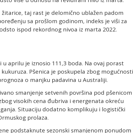
odsto više u odnosu na revidirani nivo iz marta.
i žitarice, taj rast je delomično ublažen padom
poređenju sa prošlom godinom, indeks je viši za
,4 odsto ispod rekordnog nivoa iz marta 2022.
i u aprilu je iznosio 111,3 boda. Na ovaj porast
e i kukuruza. Pšenica je poskupela zbog mogućnost
 prognoza o manjku padavina u Australiji.
ekivano smanjenje setvenih površina pod pšenicom
i zbog visokih cena đubriva i energenata okreću
anja. Situaciju dodatno komplikuju i logistički
Ormuskog prolaza.
 su cene podstaknute sezonski smanjenom ponudom