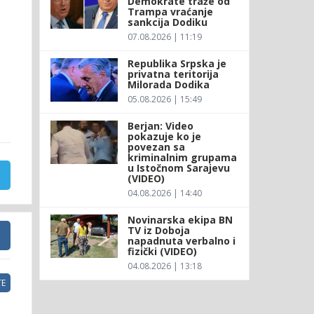
Demokrate traže od
Trampa vraćanje
sankcija Dodiku
07.08.2026 | 11:19
Republika Srpska je
privatna teritorija
Milorada Dodika
05.08.2026 | 15:49
Berjan: Video
pokazuje ko je
povezan sa
kriminalnim grupama
u Istočnom Sarajevu
(VIDEO)
04.08.2026 | 14:40
Novinarska ekipa BN
TV iz Doboja
napadnuta verbalno i
fizički (VIDEO)
04.08.2026 | 13:18
E