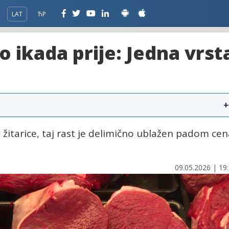
LAT
ЋР
 ikada prije: Jedna vrst
+
i žitarice, taj rast je delimično ublažen padom ce
09.05.2026 | 19