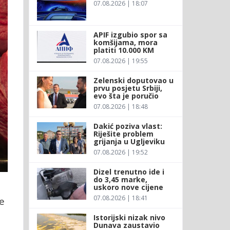
07.08.2026 | 18:07
APIF izgubio spor sa
komšijama, mora
platiti 10.000 KM
07.08.2026 | 19:55
Zelenski doputovao u
prvu posjetu Srbiji,
evo šta je poručio
07.08.2026 | 18:48
Dakić poziva vlast:
Riješite problem
grijanja u Ugljeviku
07.08.2026 | 19:52
Dizel trenutno ide i
do 3,45 marke,
uskoro nove cijene
07.08.2026 | 18:41
e
Istorijski nizak nivo
Dunava zaustavio