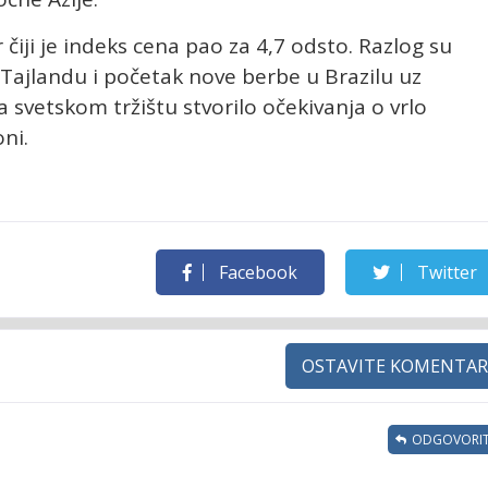
 čiji je indeks cena pao za 4,7 odsto. Razlog su
Tajlandu i početak nove berbe u Brazilu uz
 svetskom tržištu stvorilo očekivanja o vrlo
ni.
Facebook
Twitter
OSTAVITE KOMENTAR
ODGOVORIT