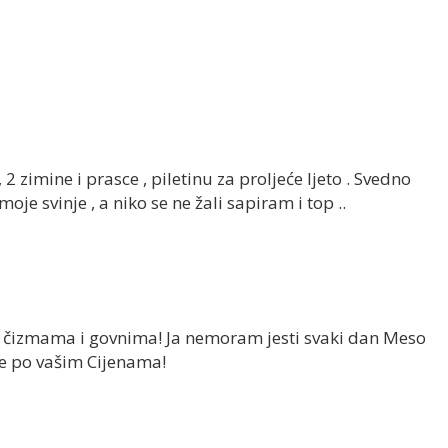
2 zimine i prasce , piletinu za proljeće ljeto . Svedno
oje svinje , a niko se ne žali sapiram i top ..
m čizmama i govnima! Ja nemoram jesti svaki dan Meso
se po vašim Cijenama!