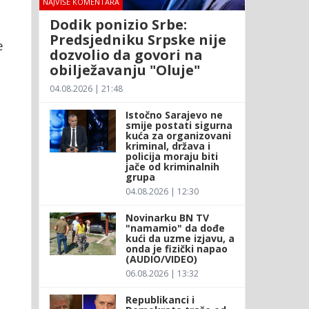
NAJVIŠE KOMENTARA
Dodik ponizio Srbe:
Predsjedniku Srpske nije
e
dozvolio da govori na
obilježavanju "Oluje"
04.08.2026 | 21:48
Istočno Sarajevo ne
smije postati sigurna
kuća za organizovani
kriminal, država i
policija moraju biti
jače od kriminalnih
grupa
04.08.2026 | 12:30
Novinarku BN TV
"namamio" da dođe
kući da uzme izjavu, a
onda je fizički napao
(AUDIO/VIDEO)
06.08.2026 | 13:32
Republikanci i