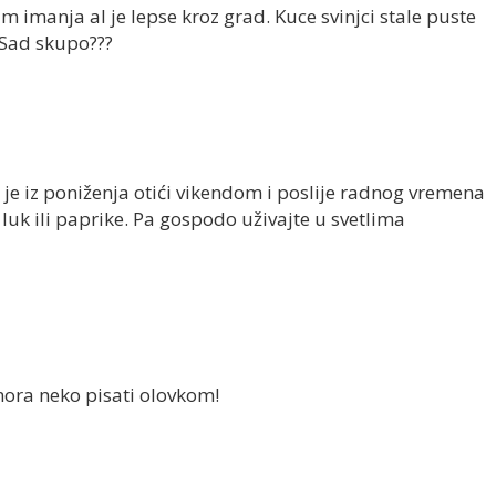
m imanja al je lepse kroz grad. Kuce svinjci stale puste
 Sad skupo???
 je iz poniženja otići vikendom i poslije radnog vremena
 luk ili paprike. Pa gospodo uživajte u svetlima
ora neko pisati olovkom!