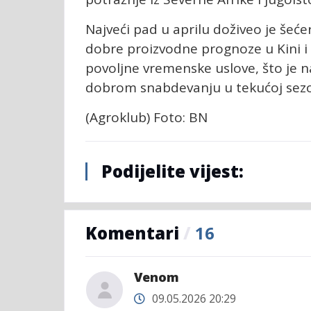
Najveći pad u aprilu doživeo je šećer
dobre proizvodne prognoze u Kini i 
povoljne vremenske uslove, što je na
dobrom snabdevanju u tekućoj sezo
(Agroklub) Foto: BN
Podijelite vijest:
Komentari
/
16
Venom
09.05.2026 20:29