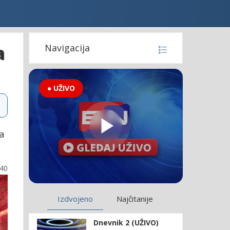
a
Navigacija
● UŽIVO
na
:40
Izdvojeno
Najčitanije
Dnevnik 2 (UŽIVO)