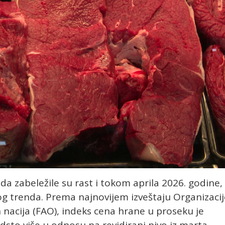
 zabeležile su rast i tokom aprila 2026. godine,
og trenda. Prema najnovijem izveštaju Organizacij
 nacija (FAO), indeks cena hrane u proseku je