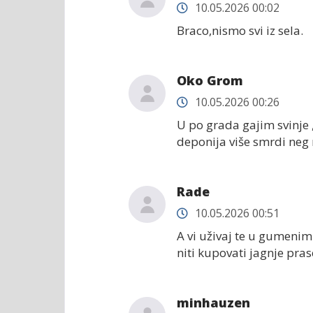
10.05.2026 00:02
Braco,nismo svi iz sela.
Oko Grom
10.05.2026 00:26
U po grada gajim svinje , 
deponija više smrdi neg m
Rade
10.05.2026 00:51
A vi uživaj te u gumeni
niti kupovati jagnje pra
minhauzen