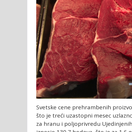
Svetske cene prehrambenih proizvoda
što je treći uzastopni mesec uzlazn
za hranu i poljoprivredu Ujedinjenih