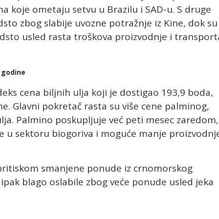
a koje ometaju setvu u Brazilu i SAD-u. S druge
 odsto zbog slabije uvozne potražnje iz Kine, dok su
odsto usled rasta troškova proizvodnje i transport
e godine
deks cena biljnih ulja koji je dostigao 193,9 boda,
ine. Glavni pokretač rasta su više cene palminog,
ulja. Palmino poskupljuje već peti mesec zaredom,
e u sektoru biogoriva i moguće manje proizvodnj
 pritiskom smanjene ponude iz crnomorskog
i ipak blago oslabile zbog veće ponude usled jeka