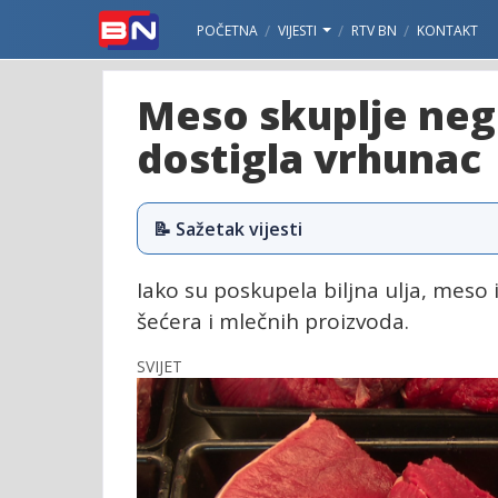
POČETNA
VIJESTI
RTV BN
KONTAKT
Meso skuplje nego
dostigla vrhunac
📝 Sažetak vijesti
Iako su poskupela biljna ulja, meso 
šećera i mlečnih proizvoda.
SVIJET