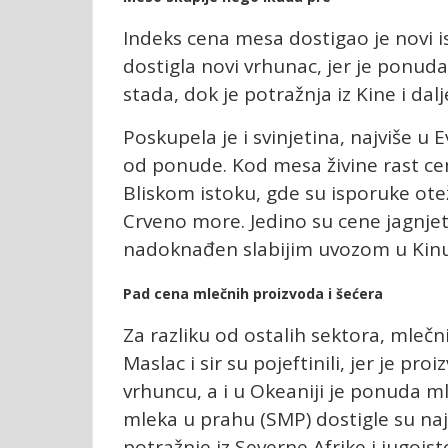
Indeks cena mesa dostigao je novi is
dostigla novi vrhunac, jer je ponud
stada, dok je potražnja iz Kine i da
Poskupela je i svinjetina, najviše u
od ponude. Kod mesa živine rast cen
Bliskom istoku, gde su isporuke ot
Crveno more. Jedino su cene jagnjeti
nadoknađen slabijim uvozom u Kinu
Pad cena mlečnih proizvoda i šećera
Za razliku od ostalih sektora, mlečn
Maslac i sir su pojeftinili, jer je p
vrhuncu, a i u Okeaniji je ponuda m
mleka u prahu (SMP) dostigle su naj
potražnje iz Severne Afrike i jugoist