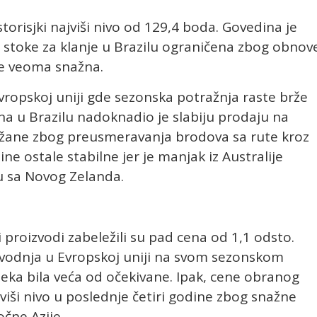
torisjki najviši nivo od 129,4 boda. Govedina je
a stoke za klanje u Brazilu ograničena zbog obnov
lje veoma snažna.
 Evropskoj uniji gde sezonska potražnja raste brže
a u Brazilu nadoknadio je slabiju prodaju na
ežane zbog preusmeravanja brodova sa rute kroz
ne ostale stabilne jer je manjak iz Australije
 sa Novog Zelanda.
i proizvodi zabeležili su pad cena od 1,1 odsto.
roizvodnja u Evropskoj uniji na svom sezonskom
leka bila veća od očekivane. Ipak, cene obranog
viši nivo u poslednje četiri godine zbog snažne
očne Azije.