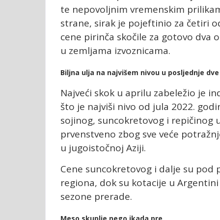
te nepovoljnim vremenskim prilikam
strane, sirak je pojeftinio za četiri
cene pirinča skočile za gotovo dva 
u zemljama izvoznicama.
Biljna ulja na najvišem nivou u posljednje dv
Najveći skok u aprilu zabeležio je in
što je najviši nivo od jula 2022. god
sojinog, suncokretovog i repičinog 
prvenstveno zbog sve veće potražnj
u jugoistočnoj Aziji.
Cene suncokretovog i dalje su pod
regiona, dok su kotacije u Argentin
sezone prerade.
Meso skuplje nego ikada pre