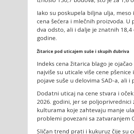
iznosio 130,7 bodova, što je za 1,6 
Iako su poskupela biljna ulja, meso 
cena šećera i mlečnih proizvoda. U 
dva odsto, ali i dalje je znatnih 18
godine.
Žitarice pod uticajem suše i skupih đubriva
Indeks cena žitarica blago je ojačao 
najviše su uticale više cene pšenic
pojave suše u delovima SAD-a, ali i
Dodatni uticaj na cene stvara i oč
2026. godini, jer se poljoprivrednic
kulturama koje zahtevaju manje ulag
problemi povezani sa zatvaranjem 
Sličan trend prati i kukuruz čije