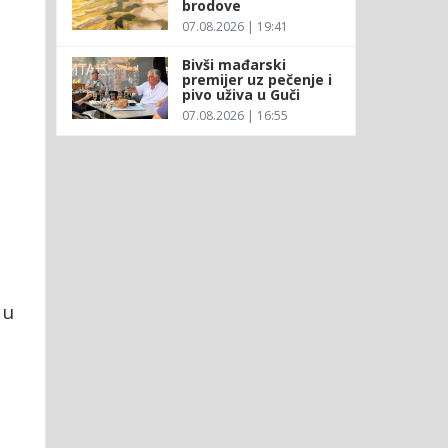
brodove
07.08.2026 | 19:41
Bivši mađarski
premijer uz pečenje i
pivo uživa u Guči
07.08.2026 | 16:55
i
 u