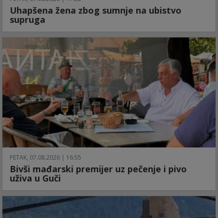
Uhapšena žena zbog sumnje na ubistvo
supruga
PETAK, 07.08.2026 | 16:55
Bivši mađarski premijer uz pečenje i pivo
uživa u Guči