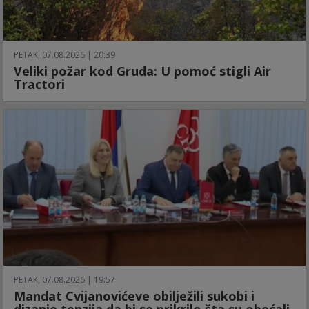
PETAK, 07.08.2026 | 20:39
Veliki požar kod Gruda: U pomoć stigli Air
Tractori
PETAK, 07.08.2026 | 19:57
Mandat Cvijanovićeve obilježili sukobi i