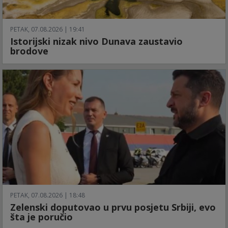
PETAK, 07.08.2026 | 19:41
Istorijski nizak nivo Dunava zaustavio
brodove
PETAK, 07.08.2026 | 18:48
Zelenski doputovao u prvu posjetu Srbiji, evo
šta je poručio