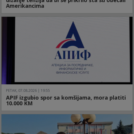
dizanje tenzija da bi se prikrilo šta su obećali
Amerikancima
PETAK, 07.08.2026 | 19:55
APIF izgubio spor sa komšijama, mora platiti
10.000 KM