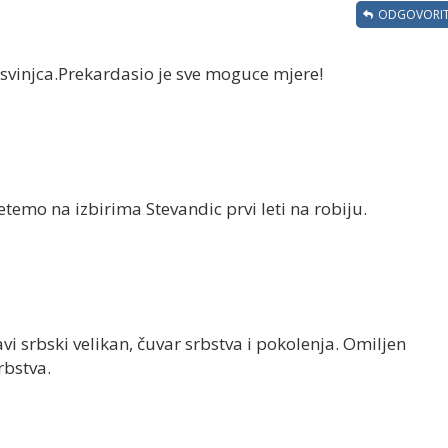
ODGOVORIT
z svinjca.Prekardasio je sve moguce mjere!
emo na izbirima Stevandic prvi leti na robiju.
vi srbski velikan, čuvar srbstva i pokolenja. Omiljen
rbstva.