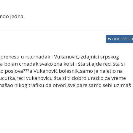
bando jedna.
ODGOVORIT
a prenesu u rs,crnadak i Vukanović,izdajnici srpskog
 bolan crnadak svako zna ko si i šta si,ajde reci šta si
no poslova???a Vukanović bolesnik,samo je naletio na
cutka,reci vukanovicu šta si ti dobro uradio za vreme
 našao nikog trafiku da otvori,sve pare samo sebi uzimaš