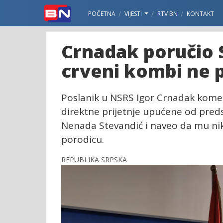
POČETNA
VIJESTI
RTV BN
KONTAKT
Crnadak poručio 
crveni kombi ne p
Poslanik u NSRS Igor Crnadak koment
direktne prijetnje upućene od pred
Nenada Stevandić i naveo da mu niko
porodicu.
REPUBLIKA SRPSKA