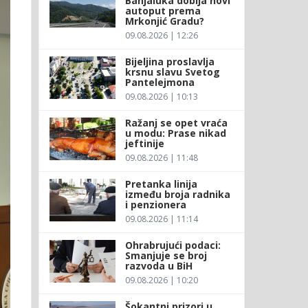
Banjaluka dobija novi
autoput prema
Mrkonjić Gradu?
09.08.2026 | 12:26
Bijeljina proslavlja
krsnu slavu Svetog
Pantelejmona
09.08.2026 | 10:13
Ražanj se opet vraća
u modu: Prase nikad
jeftinije
09.08.2026 | 11:48
Pretanka linija
između broja radnika
i penzionera
09.08.2026 | 11:14
Ohrabrujući podaci:
Smanjuje se broj
razvoda u BiH
09.08.2026 | 10:20
Šokantni prizori u