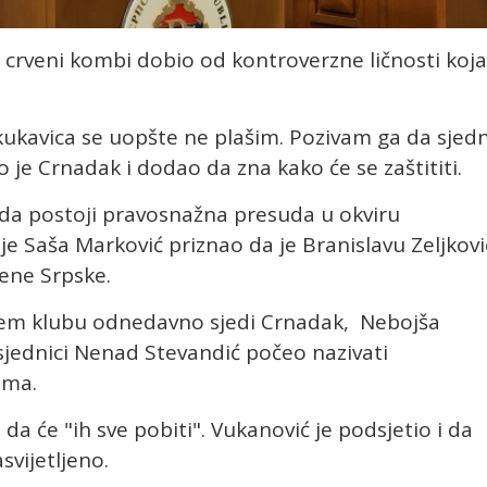
i crveni kombi dobio od kontroverzne ličnosti koja
kukavica se uopšte ne plašim. Pozivam ga da sjed
o je Crnadak i dodao da zna kako će se zaštititi.
 da postoji pravosnažna presuda u okviru
je Saša Marković priznao da je Branislavu Zeljkovi
ene Srpske.
 čijem klubu odnedavno sjedi Crnadak, Nebojša
 sjednici Nenad Stevandić počeo nazivati
ima.
 da će "ih sve pobiti". Vukanović je podsjetio i da
svijetljeno.