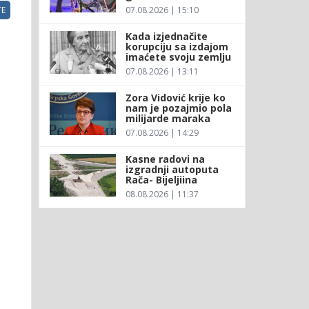
07.08.2026 | 15:10
E
Kada izjednačite
korupciju sa izdajom
imaćete svoju zemlju
07.08.2026 | 13:11
Zora Vidović krije ko
nam je pozajmio pola
milijarde maraka
07.08.2026 | 14:29
Kasne radovi na
izgradnji autoputa
Rača- Bijeljiina
08.08.2026 | 11:37