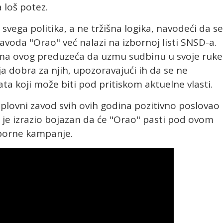
 loš potez.
svega politika, a ne tržišna logika, navodeći da se
voda "Orao" već nalazi na izbornoj listi SNSD-a.
cima ovog preduzeća da uzmu sudbinu u svoje ruke 
ja dobra za njih, upozoravajući ih da se ne
ata koji može biti pod pritiskom aktuelne vlasti.
plovni zavod svih ovih godina pozitivno poslovao 
i je izrazio bojazan da će "Orao" pasti pod ovom
zborne kampanje.