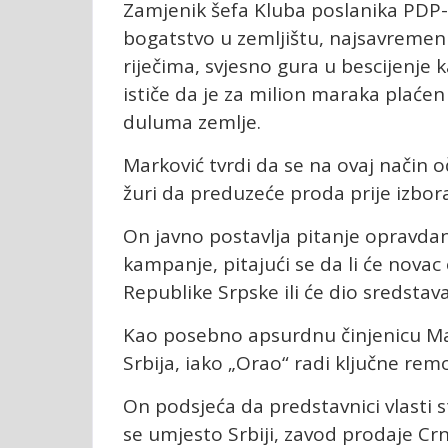
Zamjenik šefa Kluba poslanika PDP-
bogatstvo u zemljištu, najsavremeni
riječima, svjesno gura u bescijenje 
ističe da je za milion maraka plaćen
duluma zemlje.
Marković tvrdi da se na ovaj način
žuri da preduzeće proda prije izbor
On javno postavlja pitanje opravdan
kampanje, pitajući se da li će nova
Republike Srpske ili će dio sredstav
Kao posebno apsurdnu činjenicu Mar
Srbija, iako „Orao“ radi ključne rem
On podsjeća da predstavnici vlasti st
se umjesto Srbiji, zavod prodaje Crn