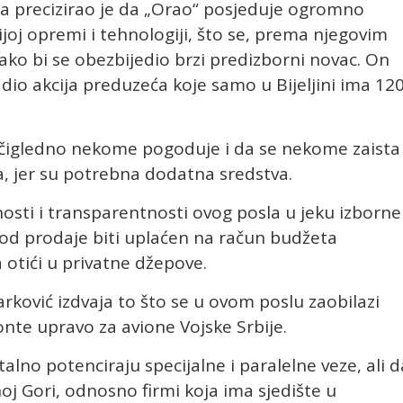
a precizirao je da „Orao“ posjeduje ogromno
joj opremi i tehnologiji, što se, prema njegovim
kako bi se obezbijedio brzi predizborni novac. On
 dio akcija preduzeća koje samo u Bijeljini ima 12
 očigledno nekome pogoduje i da se nekome zaista
a, jer su potrebna dodatna sredstva.
osti i transparentnosti ovog posla u jeku izborne
c od prodaje biti uplaćen na račun budžeta
a otići u privatne džepove.
ković izdvaja to što se u ovom poslu zaobilazi
onte upravo za avione Vojske Srbije.
alno potenciraju specijalne i paralelne veze, ali d
oj Gori, odnosno firmi koja ima sjedište u