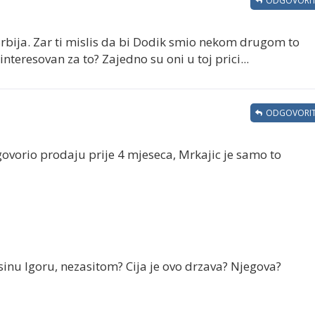
ODGOVORIT
a Srbija. Zar ti mislis da bi Dodik smio nekom drugom to
interesovan za to? Zajedno su oni u toj prici...
ODGOVORIT
govorio prodaju prije 4 mjeseca, Mrkajic je samo to
inu Igoru, nezasitom? Cija je ovo drzava? Njegova?