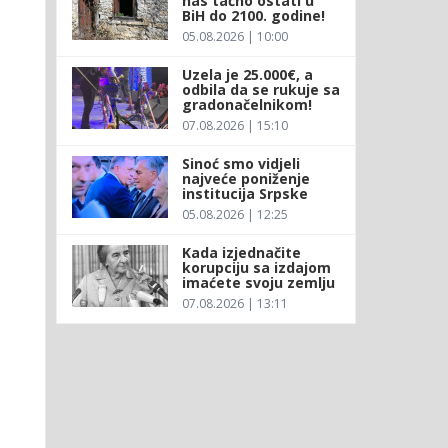
nas tačno ostati u
BiH do 2100. godine!
05.08.2026 | 10:00
Uzela je 25.000€, a
odbila da se rukuje sa
gradonačelnikom!
07.08.2026 | 15:10
Sinoć smo vidjeli
najveće poniženje
institucija Srpske
05.08.2026 | 12:25
Kada izjednačite
korupciju sa izdajom
imaćete svoju zemlju
07.08.2026 | 13:11