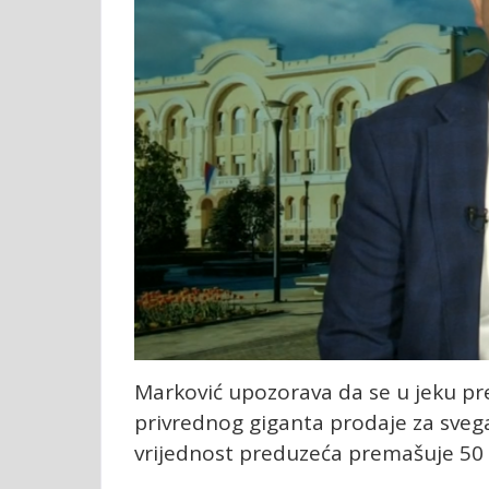
Marković upozorava da se u jeku pr
privrednog giganta prodaje za svega
vrijednost preduzeća premašuje 50 