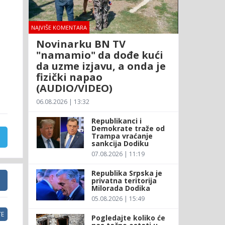
NAJVIŠE KOMENTARA
Novinarku BN TV
"namamio" da dođe kući
da uzme izjavu, a onda je
fizički napao
(AUDIO/VIDEO)
06.08.2026 | 13:32
Republikanci i
Demokrate traže od
Trampa vraćanje
sankcija Dodiku
07.08.2026 | 11:19
Republika Srpska je
privatna teritorija
Milorada Dodika
05.08.2026 | 15:49
E
Pogledajte koliko će