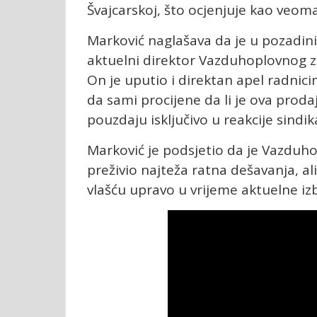
Švajcarskoj, što ocjenjuje kao veoma
Marković naglašava da je u pozadini 
aktuelni direktor Vazduhoplovnog za
On je uputio i direktan apel radni
da sami procijene da li je ova proda
pouzdaju isključivo u reakcije sindik
Marković je podsjetio da je Vazduho
preživio najteža ratna dešavanja, al
vlašću upravo u vrijeme aktuelne i