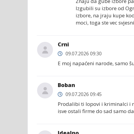
Znaju da gube izbore pa 
Izgubili su izbore od Ogn
izbore, na jraju kupe ko
moci, toga ste vec svjesni
Crni
09.07.2026 09:30
E moj napaćeni narode, samo šut
Boban
09.07.2026 09:45
Prodalibi ti lopovi i kriminalci
isve ostali firme do sad samo da
Idealno