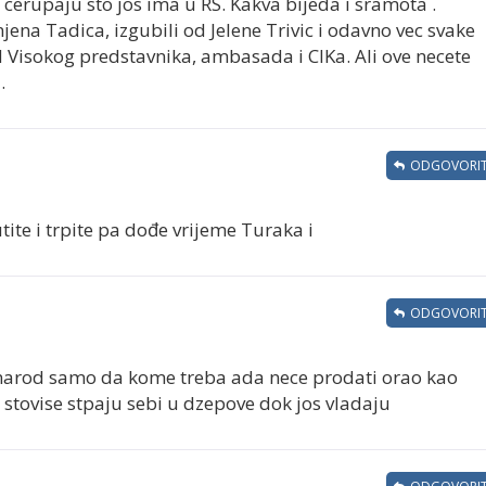
cerupaju sto jos ima u RS. Kakva bijeda i sramota .
jena Tadica, izgubili od Jelene Trivic i odavno vec svake
d Visokog predstavnika, ambasada i CIKa. Ali ove necete
.
ODGOVORIT
ite i trpite pa dođe vrijeme Turaka i
ODGOVORIT
 i narod samo da kome treba ada nece prodati orao kao
 stovise stpaju sebi u dzepove dok jos vladaju