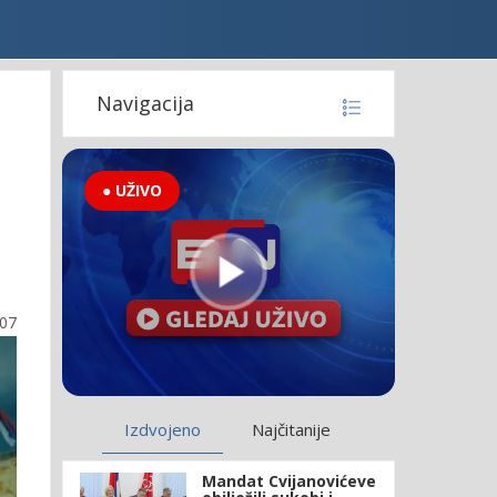
Navigacija
● UŽIVO
:07
Izdvojeno
Najčitanije
Mandat Cvijanovićeve