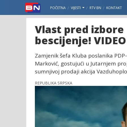
POČETNA
VIJESTI
RTV BN
KONTAKT
Vlast pred izbore
bescijenje! VIDEO
Zamjenik šefa Kluba poslanika PDP-
Marković, gostujući u Jutarnjem pro
sumnjivoj prodaji akcija Vazduhoplo
REPUBLIKA SRPSKA