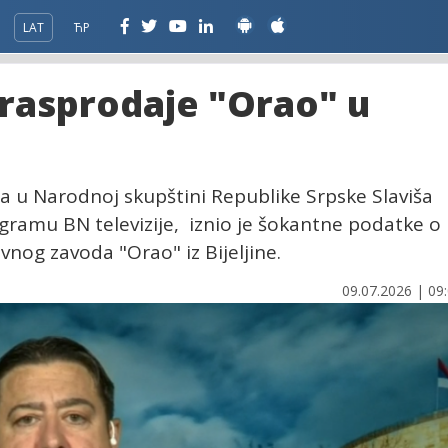
LAT
ЋР
 rasprodaje "Orao" u
a u Narodnoj skupštini Republike Srpske Slaviša
gramu BN televizije, iznio je šokantne podatke o
vnog zavoda "Orao" iz Bijeljine.
09.07.2026 | 09