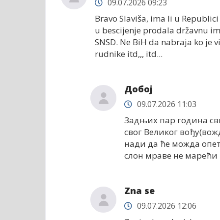
09.07.2026 09:23
Bravo Slaviša, ima li u Republici
u bescijenje prodala državnu imov
SNSD. Ne BiH da nabraja ko je viš
rudnike itd,,, itd...
Добој
09.07.2026 11:03
Задњих пар година св
свог Великог вођу(вож
нади да ће можда опет 
слон мраве не марећи н
Zna se
09.07.2026 12:06