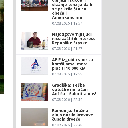
obilježili sukobi i
dizanje tenzija da bi
se prikrilo šta su
obećali
Amerikancima
07.08.2026 | 19:57
Najodgovorniji ljudi
nisu zaštitili interese
Republike Srpske
07.08.2026 | 21:27
APIF izgubio spor sa
komšijama, mora
platiti 10.000 KM
07.08.2026 | 19:55
Gradiška: Teške
optužbe na račun
Adžića - Sabotira nas!
07.08.2026 | 22:56
Rumunija: Snažna
oluja nosila krovove i
čupala drveće
07.08.2026 | 22:45