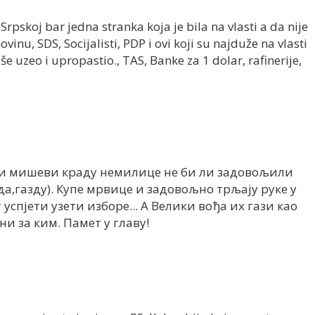
 Srpskoj bar jedna stranka koja je bila na vlasti a da nije
inu, SDS, Socijalisti, PDP i ovi koji su najduže na vlasti
e uzeo i upropastio., TAS, Banke za 1 dolar, rafinerije,
и мишеви краду немилице не би ли задовољили
да,газду). Купе мрвице и задовољно трљају руке у
успјети узети изборе... А Велики вођа их гази као
и за ким. Памет у главу!