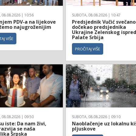
08.08.2026 | 10:56
SUBOTA, 08.08.2026 | 10:47
njem PDV-a na lijekove
Predsjednik Vučić svečano
emo najugroženijim
dočekao predsjednika
Ukrajine Zelenskog ispre
Palate Srbija
AJ VIŠE
PROČITAJ VIŠE
08.08.2026 | 09:50
SUBOTA, 08.08.2026 | 09:10
su iste: Da nam živi,
Naoblačenje uz lokalnu kiš
 razvija se naša
pljuskove
lika Srpska