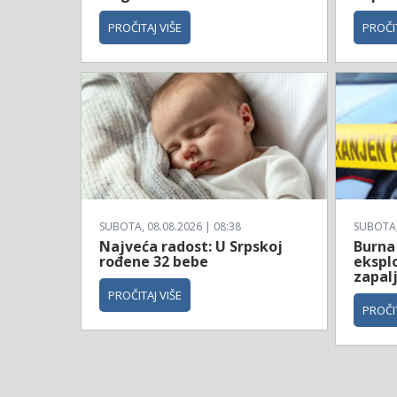
PROČITAJ VIŠE
PROČIT
SUBOTA, 08.08.2026 | 08:38
SUBOTA, 
Najveća radost: U Srpskoj
Burna
rođene 32 bebe
ekspl
zapal
PROČITAJ VIŠE
PROČIT