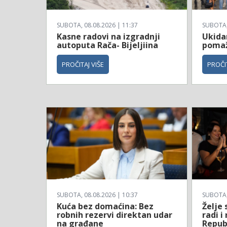
SUBOTA, 08.08.2026 | 11:37
SUBOTA, 
Kasne radovi na izgradnji
Ukida
autoputa Rača- Bijeljiina
pomaž
PROČITAJ VIŠE
PROČIT
SUBOTA, 08.08.2026 | 10:37
SUBOTA, 
Kuća bez domaćina: Bez
Želje 
robnih rezervi direktan udar
radi i
na građane
Repub