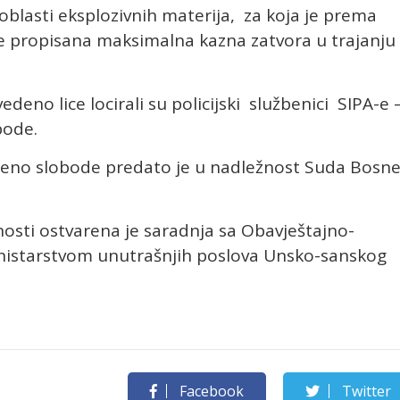
z oblasti eksplozivnih materija, za koja je prema
e propisana maksimalna kazna zatvora u trajanju
eno lice locirali su policijski službenici SIPA-e 
bode.
išeno slobode predato je u nadležnost Suda Bosne
nosti ostvarena je saradnja sa Obavještajno-
istarstvom unutrašnjih poslova Unsko-sanskog
Facebook
Twitter