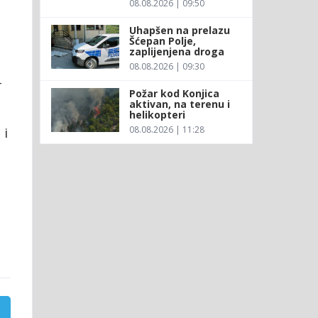
08.08.2026 | 09:50
Uhapšen na prelazu
Šćepan Polje,
zaplijenjena droga
08.08.2026 | 09:30
–
Požar kod Konjica
aktivan, na terenu i
helikopteri
08.08.2026 | 11:28
 i