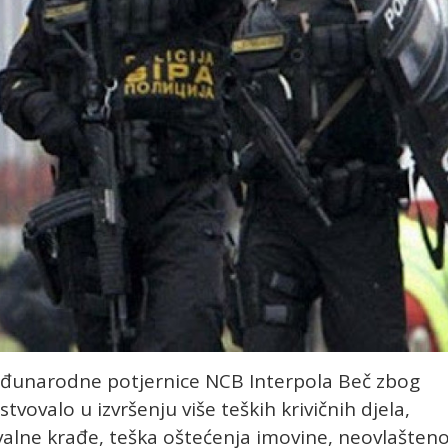
eđunarodne potjernice NCB Interpola Beč zbog
vovalo u izvršenju više teških krivičnih djela,
valne krađe, teška oštećenja imovine, neovlašten