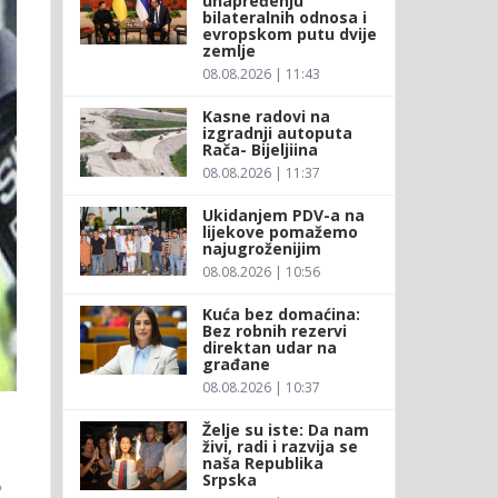
unapređenju
bilateralnih odnosa i
evropskom putu dvije
zemlje
08.08.2026 | 11:43
Kasne radovi na
izgradnji autoputa
Rača- Bijeljiina
08.08.2026 | 11:37
Ukidanjem PDV-a na
lijekove pomažemo
najugroženijim
08.08.2026 | 10:56
Kuća bez domaćina:
Bez robnih rezervi
direktan udar na
građane
08.08.2026 | 10:37
Želje su iste: Da nam
živi, radi i razvija se
naša Republika
Srpska
o