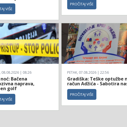
PROČITAJ VIŠE
AJ VIŠE
08.08.2026 | 08:26
PETAK, 07.08.2026 | 22:56
 noć: Bačena
Gradiška: Teške optužbe 
ozivna naprava,
račun Adžića - Sabotira na
jen golf
PROČITAJ VIŠE
AJ VIŠE