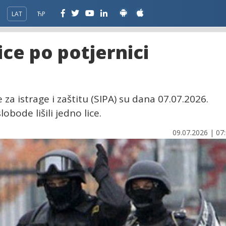
LAT
ЋР
ce po potjernici
e za istrage i zaštitu (SIPA) su dana 07.07.2026.
bode lišili jedno lice.
09.07.2026 | 07