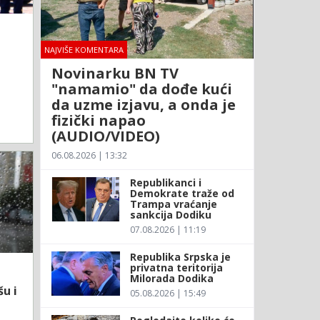
NAJVIŠE KOMENTARA
Novinarku BN TV
d
"namamio" da dođe kući
da uzme izjavu, a onda je
fizički napao
(AUDIO/VIDEO)
06.08.2026 | 13:32
Republikanci i
Demokrate traže od
Trampa vraćanje
sankcija Dodiku
07.08.2026 | 11:19
Republika Srpska je
privatna teritorija
Milorada Dodika
u i
05.08.2026 | 15:49