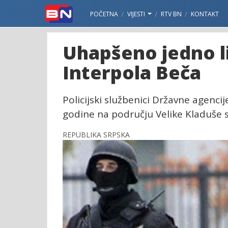
POČETNA
VIJESTI
RTV BN
KONTAKT
Uhapšeno jedno li
Interpola Beča
Policijski službenici Državne agencij
godine na području Velike Kladuše slo
REPUBLIKA SRPSKA