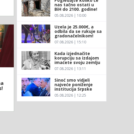
Pogledajte koliko će
nas tačno ostati u
BiH do 2100. godine!
05.08.2026 | 10:00
Uzela je 25.000€, a
odbila da se rukuje sa
gradonačelnikom!
07.08.2026 | 15:10
Kada izjednačite
korupciju sa izdajom
imaćete svoju zemlju
07.08.2026 | 13:11
Sinoć smo vidjeli
na
najveće poniženje
s!
institucija Srpske
05.08.2026 | 12:25