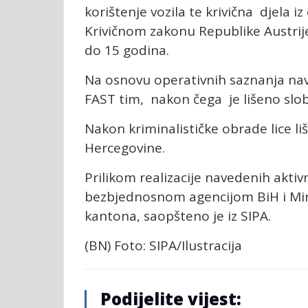
korištenje vozila te krivična djela i
Krivičnom zakonu Republike Austrij
do 15 godina.
Na osnovu operativnih saznanja naved
FAST tim, nakon čega je lišeno slo
Nakon kriminalističke obrade lice l
Hercegovine.
Prilikom realizacije navedenih aktiv
bezbjednosnom agencijom BiH i Min
kantona, saopšteno je iz SIPA.
(BN) Foto: SIPA/Ilustracija
Podijelite vijest: