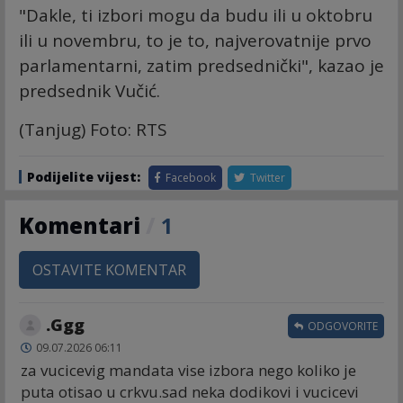
"Dakle, ti izbori mogu da budu ili u oktobru
ili u novembru, to je to, najverovatnije prvo
parlamentarni, zatim predsednički", kazao je
predsednik Vučić.
(Tanjug) Foto: RTS
Podijelite vijest:
Facebook
Twitter
Komentari
/
1
OSTAVITE KOMENTAR
.Ggg
ODGOVORITE
09.07.2026 06:11
za vucicevig mandata vise izbora nego koliko je
puta otisao u crkvu.sad neka dodikovi i vucicevi