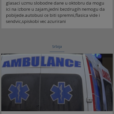
glasaci uzmu slobodne dane u oktobru da mogu
ici na izbore u zajam,jedni bezdrugih nemogu da
pobijede.autobusi ce biti spremni,flasica vide i
sendvic,spiskobi vec azurirani
Srbija