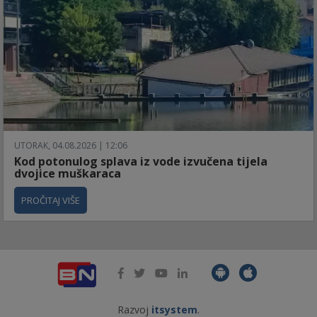
UTORAK, 04.08.2026 | 12:06
Kod potonulog splava iz vode izvučena tijela
dvojice muškaraca
PROČITAJ VIŠE
Razvoj
itsystem
.