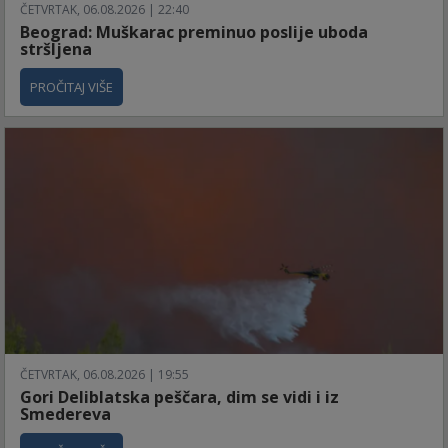
ČETVRTAK, 06.08.2026 | 22:40
Beograd: Muškarac preminuo poslije uboda
stršljena
PROČITAJ VIŠE
ČETVRTAK, 06.08.2026 | 19:55
Gori Deliblatska peščara, dim se vidi i iz
Smedereva