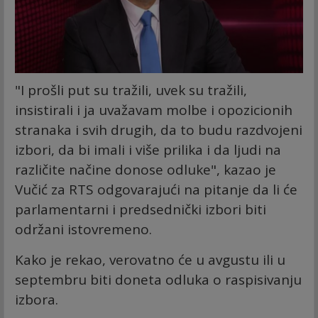
"I prošli put su tražili, uvek su tražili,
insistirali i ja uvažavam molbe i opozicionih
stranaka i svih drugih, da to budu razdvojeni
izbori, da bi imali i više prilika i da ljudi na
različite načine donose odluke", kazao je
Vučić za RTS odgovarajući na pitanje da li će
parlamentarni i predsednički izbori biti
održani istovremeno.
Kako je rekao, verovatno će u avgustu ili u
septembru biti doneta odluka o raspisivanju
izbora.