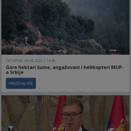
ČETVRTAK, 06.08.2026 | 14:46
Gore hektari šume, angažovani i helikopteri MUP-
a Srbije
PROČITAJ VIŠE