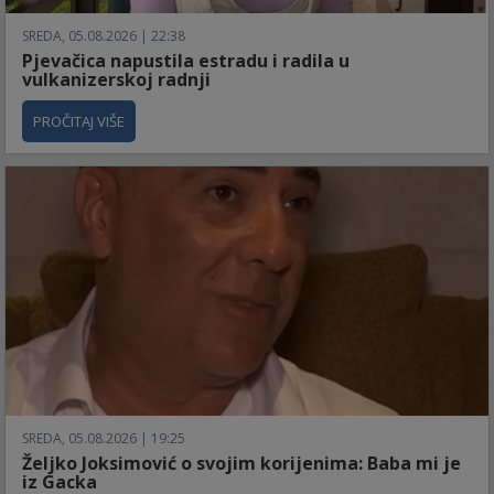
SREDA, 05.08.2026 | 22:38
Pjevačica napustila estradu i radila u
vulkanizerskoj radnji
PROČITAJ VIŠE
SREDA, 05.08.2026 | 19:25
Željko Joksimović o svojim korijenima: Baba mi je
iz Gacka