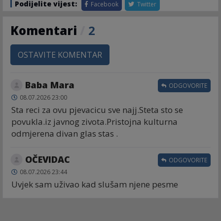
Podijelite vijest:
Facebook
Twitter
Komentari
/
2
OSTAVITE KOMENTAR
Baba Mara
ODGOVORITE
08.07.2026 23:00
Sta reci za ovu pjevacicu sve najj.Steta sto se
povukla.iz javnog zivota.Pristojna kulturna
odmjerena divan glas stas .
OČEVIDAC
ODGOVORITE
08.07.2026 23:44
Uvjek sam uživao kad slušam njene pesme