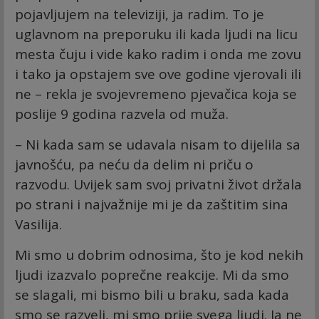
pojavljujem na televiziji, ja radim. To je
uglavnom na preporuku ili kada ljudi na licu
mesta čuju i vide kako radim i onda me zovu
i tako ja opstajem sve ove godine vjerovali ili
ne – rekla je svojevremeno pjevačica koja se
poslije 9 godina razvela od muža.
– Ni kada sam se udavala nisam to dijelila sa
javnošću, pa neću da delim ni priču o
razvodu. Uvijek sam svoj privatni život držala
po strani i najvažnije mi je da zaštitim sina
Vasilija.
Mi smo u dobrim odnosima, što je kod nekih
ljudi izazvalo poprečne reakcije. Mi da smo
se slagali, mi bismo bili u braku, sada kada
smo se razveli, mi smo prije svega ljudi. Ja ne