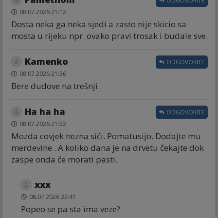
ODGOVORITE
08.07.2026 21:12
Dosta neka ga neka sjedi a zasto nije skicio sa
mosta u rijeku npr. ovako pravi trosak i budale sve.
Kamenko
ODGOVORITE
08.07.2026 21:36
Bere dudove na trešnji.
Ha ha ha
ODGOVORITE
08.07.2026 21:52
Mozda covjek nezna sići. Pomatusijo. Dodajte mu
merdevine . A koliko dana je na drvetu čekajte dok
zaspe onda će morati pasti.
xxx
08.07.2026 22:41
Popeo se pa sta ima veze?