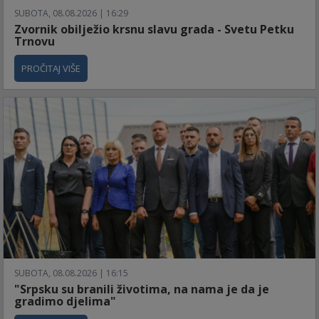
SUBOTA, 08.08.2026 | 16:29
Zvornik obilježio krsnu slavu grada - Svetu Petku
Trnovu
PROČITAJ VIŠE
SUBOTA, 08.08.2026 | 16:15
"Srpsku su branili životima, na nama je da je
gradimo djelima"