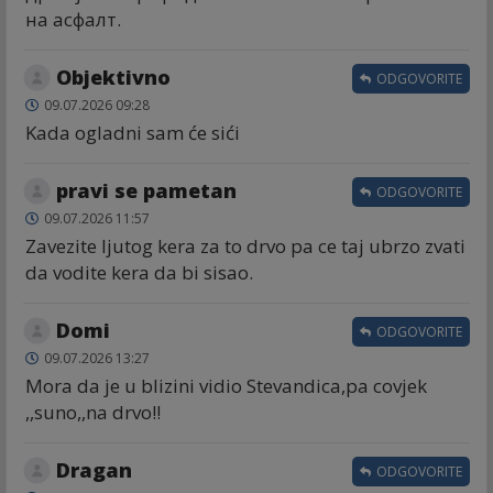
на асфалт.
Objektivno
ODGOVORITE
09.07.2026 09:28
Kada ogladni sam će sići
pravi se pametan
ODGOVORITE
09.07.2026 11:57
Zavezite ljutog kera za to drvo pa ce taj ubrzo zvati
da vodite kera da bi sisao.
Domi
ODGOVORITE
09.07.2026 13:27
Mora da je u blizini vidio Stevandica,pa covjek
,,suno,,na drvo!!
Dragan
ODGOVORITE