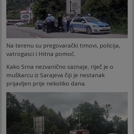
Na terenu su pregovarački timovi, policija,
vatrogasci i Hitna pomoć.
Kako Srna nezvanično saznaje, riječ je o
muškarcu iz Sarajeva čiji je nestanak
prijavljen prije nekoliko dana.