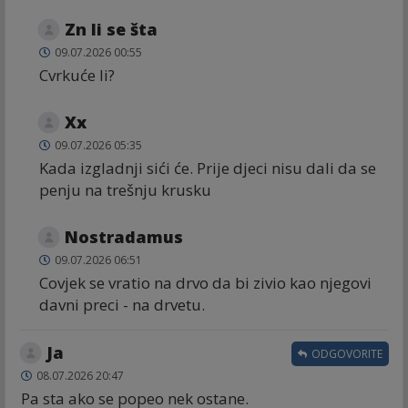
Zn li se šta
09.07.2026 00:55
Cvrkuće li?
Xx
09.07.2026 05:35
Kada izgladnji sići će. Prije djeci nisu dali da se
penju na trešnju krusku
Nostradamus
09.07.2026 06:51
Covjek se vratio na drvo da bi zivio kao njegovi
davni preci - na drvetu.
Ja
ODGOVORITE
08.07.2026 20:47
Pa sta ako se popeo nek ostane.