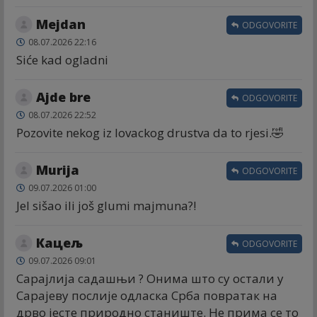
Mejdan
ODGOVORITE
08.07.2026 22:16
Siće kad ogladni
Ajde bre
ODGOVORITE
08.07.2026 22:52
Pozovite nekog iz lovackog drustva da to rjesi.🤣
Murija
ODGOVORITE
09.07.2026 01:00
Jel sišao ili još glumi majmuna?!
Кацељ
ODGOVORITE
09.07.2026 09:01
Сарајлија садашњи ? Онима што су остали у
Сарајеву послије одласка Срба повратак на
дрво јесте природно станиште. Не прима се то