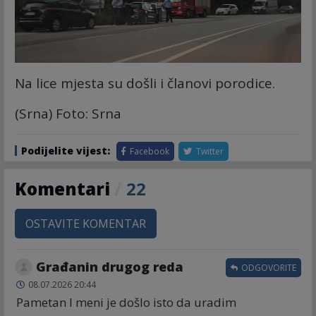
Na lice mjesta su došli i članovi porodice.
(Srna) Foto: Srna
Podijelite vijest:
Facebook
Twitter
Komentari
/
22
OSTAVITE KOMENTAR
Građanin drugog reda
ODGOVORITE
08.07.2026 20:44
Pametan I meni je došlo isto da uradim