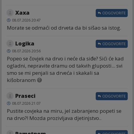
Хаха
ODGOVORITE
08.07.2026 20:47
Morate se odmaći od drveta da bi sišao sa istog.
Logika
ODGOVORITE
08.07.2026 20:56
Popeo se čovjek na drvo i neće da siđe? Sići će kad
ogladni, nepravite dramu od takvih gluposti... svi
smo se mi penjali sa drveća i skakali sa
kišobranom 😅
Praseci
ODGOVORITE
08.07.2026 21:07
Pustite covjeka na miru, jel zabranjeno popeti se
na drvo?! Mozda prozivljava djetinjstvo..
Pametnom