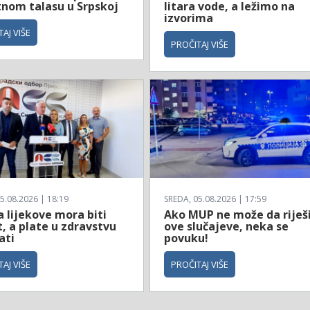
tnom talasu u Srpskoj
litara vode, a ležimo na
izvorima
AJ VIŠE
PROČITAJ VIŠE
5.08.2026 | 18:19
SREDA, 05.08.2026 | 17:59
 lijekove mora biti
Ako MUP ne može da riješ
, a plate u zdravstvu
ove slučajeve, neka se
ati
povuku!
AJ VIŠE
PROČITAJ VIŠE