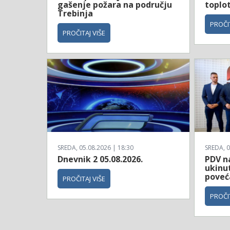
gašenje požara na području
toplo
Trebinja
PROČIT
PROČITAJ VIŠE
SREDA, 05.08.2026 | 18:30
SREDA, 0
Dnevnik 2 05.08.2026.
PDV na
ukinut
poveć
PROČITAJ VIŠE
PROČIT