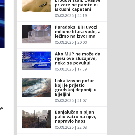
brodovi stali: Ovakve
prizore ne pamte ni
iskusni kapetani
05.08.2026 | 22:19
Paradoks: BiH uvozi
milione litara vode, a
ležimo na izvorima
05.08.2026 | 20:00
Ako MUP ne može da
riješi ove slučajeve,
neka se povuku!
i
05.08.2026 | 17:59
Lokalizovan požar
koji je prijetio
gradskoj deponiji u
Bijeljini
05.08.2026 | 21:07
ke
Banjalučanin pijan
palio vatru na njivi,
napravio haos
05.08.2026 | 22:08