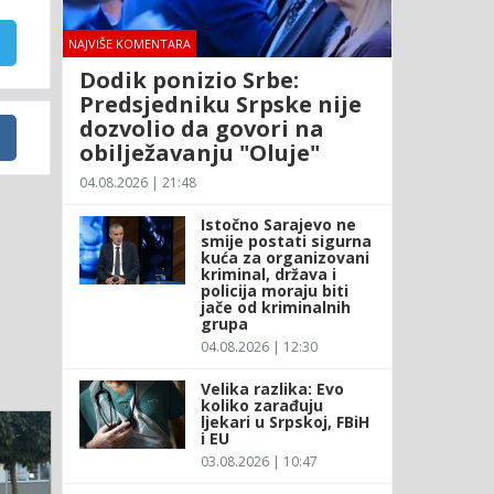
NAJVIŠE KOMENTARA
Dodik ponizio Srbe:
Predsjedniku Srpske nije
dozvolio da govori na
obilježavanju "Oluje"
04.08.2026 | 21:48
Istočno Sarajevo ne
smije postati sigurna
kuća za organizovani
kriminal, država i
policija moraju biti
jače od kriminalnih
grupa
04.08.2026 | 12:30
Velika razlika: Evo
koliko zarađuju
ljekari u Srpskoj, FBiH
i EU
03.08.2026 | 10:47