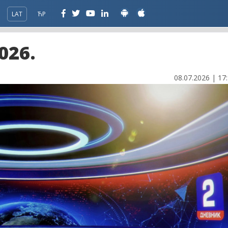
LAT
ЋР
026.
08.07.2026 | 17