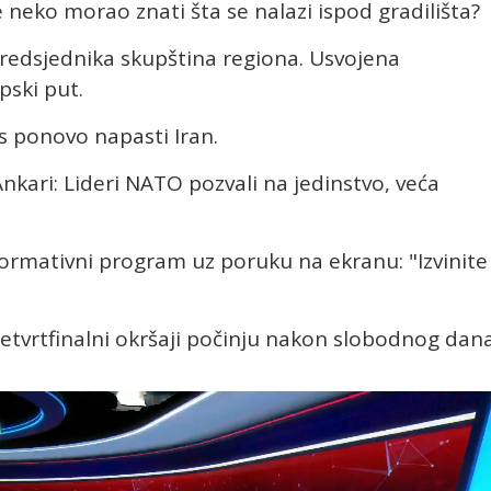
neko morao znati šta se nalazi ispod gradilišta?
predsjednika skupština regiona. Usvojena
pski put.
s ponovo napasti Iran.
nkari: Lideri NATO pozvali na jedinstvo, veća
nformativni program uz poruku na ekranu: "Izvinite
četvrtfinalni okršaji počinju nakon slobodnog dana