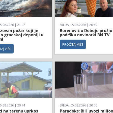
5.08.2026 | 21:07
SREDA, 05.08.2026 | 20:59
zovan požar koji je
Borenović u Doboju pružio
io gradskoj deponiji u
podršku novinarki BN TV
ni
PROČITAJ VIŠE
AJ VIŠE
5.08.2026 | 20:14
SREDA, 05.08.2026 | 20:00
ci na terenu uprkos
Paradoks: BiH uvozi milio