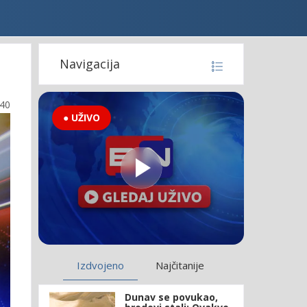
Navigacija
:40
● UŽIVO
Izdvojeno
Najčitanije
Dunav se povukao,