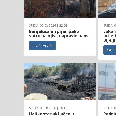
SREDA, 05.08.2026 | 22:08
SREDA, 0
Banjalučanin pijan palio
Lokali
vatru na njivi, napravio haos
prijet
Bijelji
PROČITAJ VIŠE
PROČIT
SREDA, 05.08.2026 | 20:19
SREDA, 0
Helikopter uključen u
Radni