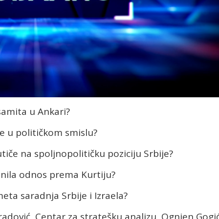
samita u Ankari?
je u političkom smislu?
tiče na spoljnopolitičku poziciju Srbije?
nila odnos prema Kurtiju?
ta saradnja Srbije i Izraela?
adović, Centar za stratešku analizu, Ognjen Gogić