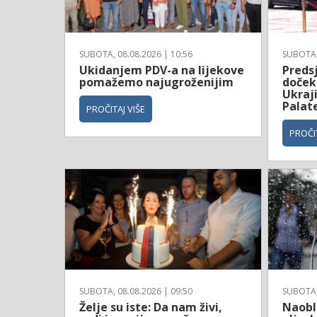
SUBOTA, 08.08.2026 | 10:56
SUBOTA, 
Ukidanjem PDV-a na lijekove
Preds
pomažemo najugroženijim
doček
Ukraj
Palate
PROČITAJ VIŠE
PROČIT
SUBOTA, 08.08.2026 | 09:50
SUBOTA, 
Želje su iste: Da nam živi,
Naobla