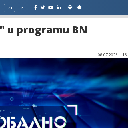
LAT
ЋР
o" u programu BN
08.07.2026 | 16