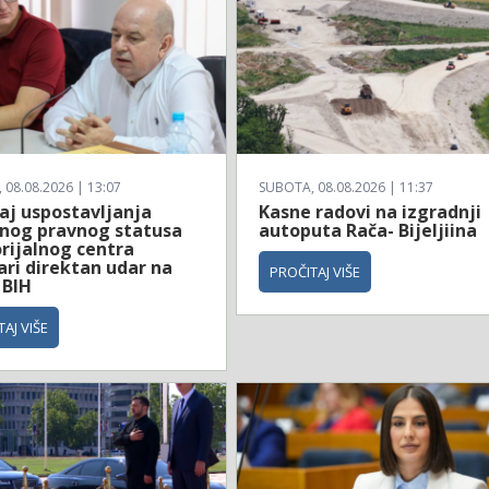
08.08.2026 | 13:07
SUBOTA, 08.08.2026 | 11:37
aj uspostavljanja
Kasne radovi na izgradnji
nog pravnog statusa
autoputa Rača- Bijeljiina
ijalnog centra
ari direktan udar na
PROČITAJ VIŠE
 BIH
AJ VIŠE