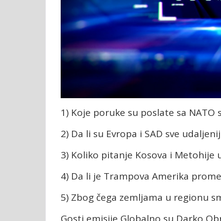
1) Koje poruke su poslate sa NATO 
2) Da li su Evropa i SAD sve udaljeni
3) Koliko pitanje Kosova i Metohije u
4) Da li je Trampova Amerika prome
5) Zbog čega zemljama u regionu sme
Gosti emisije Globalno su Darko Obr