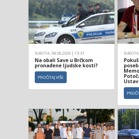
SUBOTA, 08.08.2026 | 13:37
SUBOTA, 
Na obali Save u Brčkom
Pokuš
pronađene ljudske kosti?
poseb
Memor
Potoč
PROČITAJ VIŠE
Ustav
PROČIT