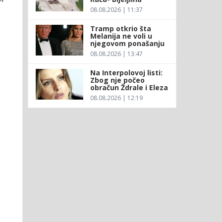
08.08.2026 | 11:37
Tramp otkrio šta
Melanija ne voli u
njegovom ponašanju
08.08.2026 | 13:47
Na Interpolovoj listi:
Zbog nje počeo
obračun Ždrale i Eleza
08.08.2026 | 12:19