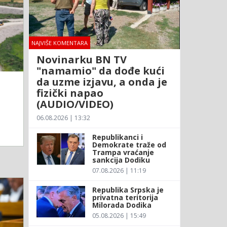
NAJVIŠE KOMENTARA
Novinarku BN TV
"namamio" da dođe kući
da uzme izjavu, a onda je
fizički napao
(AUDIO/VIDEO)
06.08.2026 | 13:32
Republikanci i
Demokrate traže od
Trampa vraćanje
sankcija Dodiku
07.08.2026 | 11:19
Republika Srpska je
privatna teritorija
Milorada Dodika
05.08.2026 | 15:49