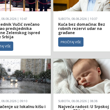
08.08.2026 | 10:47
SUBOTA, 08.08.2026 | 10:37
jednik Vučić svečano
Kuća bez domaćina: Bez
ao predsjednika
robnih rezervi udar na
ine Zelenskog ispred
građane
 Srbija
PROČITAJ VIŠE
AJ VIŠE
08.08.2026 | 09:10
SUBOTA, 08.08.2026 | 08:38
čenje uz lokalnu kišu i
Najveća radost: U Srpskoj