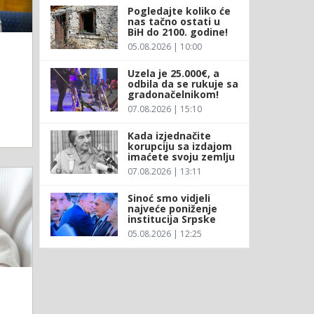
Pogledajte koliko će
nas tačno ostati u
BiH do 2100. godine!
05.08.2026 | 10:00
Uzela je 25.000€, a
odbila da se rukuje sa
gradonačelnikom!
07.08.2026 | 15:10
Kada izjednačite
korupciju sa izdajom
imaćete svoju zemlju
07.08.2026 | 13:11
Sinoć smo vidjeli
najveće poniženje
institucija Srpske
05.08.2026 | 12:25