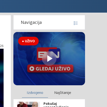
Navigacija
● UŽIVO
:26
Izdvojeno
Najčitanije
Pokušaj