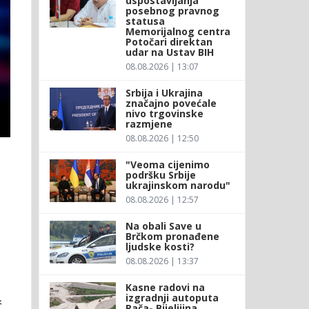
uspostavljanja
posebnog pravnog
statusa
Memorijalnog centra
Potočari direktan
udar na Ustav BIH
08.08.2026 | 13:07
Srbija i Ukrajina
značajno povećale
nivo trgovinske
razmjene
08.08.2026 | 12:50
"Veoma cijenimo
podršku Srbije
ukrajinskom narodu"
08.08.2026 | 12:57
Na obali Save u
Brčkom pronađene
ljudske kosti?
08.08.2026 | 13:37
Kasne radovi na
izgradnji autoputa
,
Rača- Bijeljiina