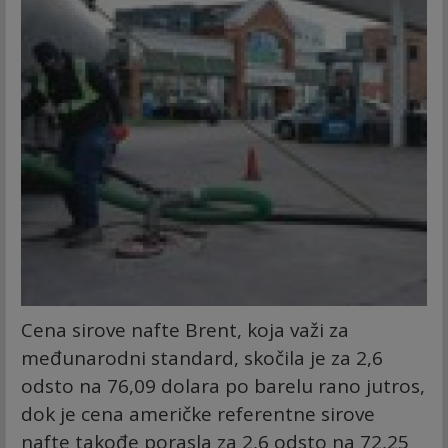
Cena sirove nafte Brent, koja važi za
međunarodni standard, skočila je za 2,6
odsto na 76,09 dolara po barelu rano jutros,
dok je cena američke referentne sirove
nafte takođe porasla za 2,6 odsto na 72,25