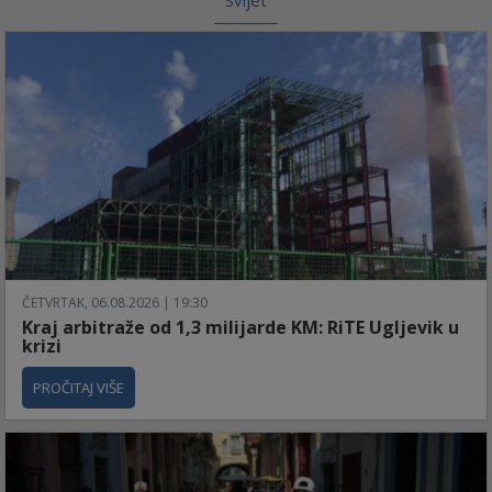
Svijet
ČETVRTAK, 06.08.2026 | 19:30
Kraj arbitraže od 1,3 milijarde KM: RiTE Ugljevik u
krizi
PROČITAJ VIŠE