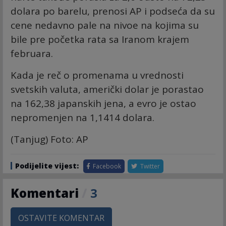
dolara po barelu, prenosi AP i podseća da su
cene nedavno pale na nivoe na kojima su
bile pre početka rata sa Iranom krajem
februara.
Kada je reč o promenama u vrednosti
svetskih valuta, američki dolar je porastao
na 162,38 japanskih jena, a evro je ostao
nepromenjen na 1,1414 dolara.
(Tanjug) Foto: AP
Podijelite vijest:
Facebook
Twitter
Komentari
/
3
OSTAVITE KOMENTAR