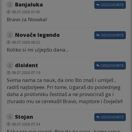
Banjaluka
ODGOVORITE
08.07.2026 01:05
Bravo za Novaka!
Novače legendo
ODGOVORITE
08.07.2026 06:22
Koliko si mi uljepšo dana...
disident
ODGOVORITE
08.07.2026 07:19
Svima nama za nauk, da ono što znaš i umiješ ,
radiš najboljeee. Pri tome, izgaraš do poslednjeg
daha a protivniku čestitaš a ne provociraš ga i
zlurado mu se cerekaš!! Bravo, majstore i čovječe!!
Stojan
ODGOVORITE
08.07.2026 07:34
Kakavvje ovo covjek, Bog da ga cuva.. kamo srece