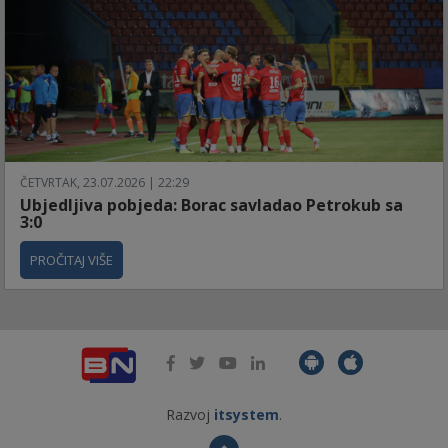
ČETVRTAK, 23.07.2026 | 22:29
Ubjedljiva pobjeda: Borac savladao Petrokub sa
3:0
PROČITAJ VIŠE
Razvoj
itsystem
.