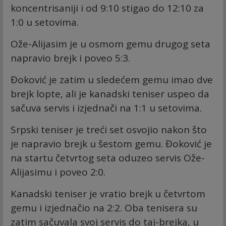
koncentrisaniji i od 9:10 stigao do 12:10 za
1:0 u setovima.
Ože-Alijasim je u osmom gemu drugog seta
napravio brejk i poveo 5:3.
Đoković je zatim u sledećem gemu imao dve
brejk lopte, ali je kanadski teniser uspeo da
sačuva servis i izjednači na 1:1 u setovima.
Srpski teniser je treći set osvojio nakon što
je napravio brejk u šestom gemu. Đoković je
na startu četvrtog seta oduzeo servis Ože-
Alijasimu i poveo 2:0.
Kanadski teniser je vratio brejk u četvrtom
gemu i izjednačio na 2:2. Oba tenisera su
zatim sačuvala svoj servis do taj-brejka, u