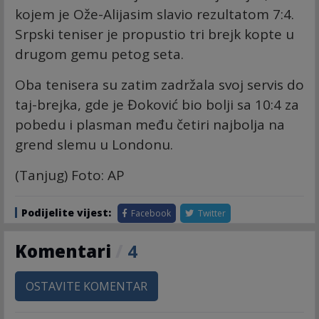
kojem je Ože-Alijasim slavio rezultatom 7:4.
Srpski teniser je propustio tri brejk kopte u
drugom gemu petog seta.
Oba tenisera su zatim zadržala svoj servis do
taj-brejka, gde je Đoković bio bolji sa 10:4 za
pobedu i plasman među četiri najbolja na
grend slemu u Londonu.
(Tanjug) Foto: AP
Podijelite vijest:
Facebook
Twitter
Komentari
/
4
OSTAVITE KOMENTAR