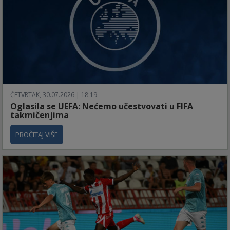
ČETVRTAK, 30.07.2026 | 18:19
Oglasila se UEFA: Nećemo učestvovati u FIFA
takmičenjima
PROČITAJ VIŠE