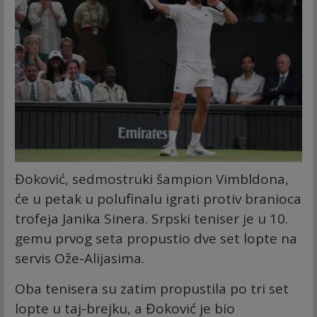
Đoković, sedmostruki šampion Vimbldona,
će u petak u polufinalu igrati protiv branioca
trofeja Janika Sinera. Srpski teniser je u 10.
gemu prvog seta propustio dve set lopte na
servis Ože-Alijasima.
Oba tenisera su zatim propustila po tri set
lopte u taj-brejku, a Đoković je bio